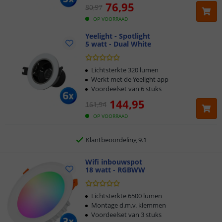
76
,
95
80
,
97
OP VOORRAAD
Yeelight - Spotlight
5 watt - Dual White
Klantbeoordeling 9.1
Voor 23:45 uur besteld,
morgen in huis
Lichtsterkte 320 lumen
Werkt met de Yeelight app
Voordeelset van 6 stuks
2 jaar garantie
144
,
95
161
,
94
Gratis
verzending vanaf € 20,-
OP VOORRAAD
Klantbeoordeling 9.1
Voor 23:45 uur besteld,
Wifi inbouwspot
morgen in huis
18 watt - RGBWW
Lichtsterkte 6500 lumen
Montage d.m.v. klemmen
Voordeelset van 3 stuks