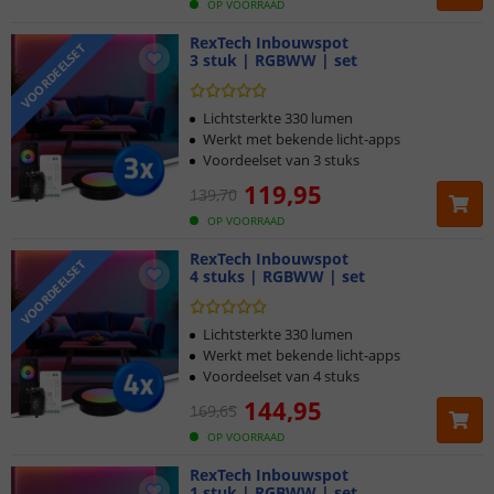
OP VOORRAAD
RexTech Inbouwspot
VOORDEELSET
3 stuk | RGBWW | set
Lichtsterkte 330 lumen
Werkt met bekende licht-apps
Voordeelset van 3 stuks
119
,
95
139
,
70
OP VOORRAAD
RexTech Inbouwspot
VOORDEELSET
4 stuks | RGBWW | set
Lichtsterkte 330 lumen
Werkt met bekende licht-apps
Voordeelset van 4 stuks
144
,
95
169
,
65
OP VOORRAAD
RexTech Inbouwspot
1 stuk | RGBWW | set