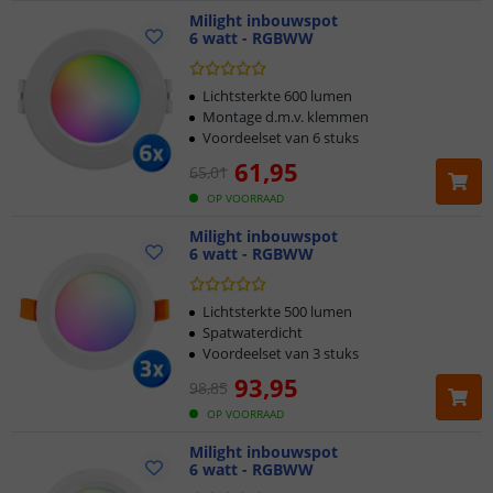
Milight inbouwspot
6 watt - RGBWW
Lichtsterkte 600 lumen
Montage d.m.v. klemmen
Voordeelset van 6 stuks
61
,
95
65
,
01
OP VOORRAAD
Milight inbouwspot
6 watt - RGBWW
Lichtsterkte 500 lumen
Spatwaterdicht
Voordeelset van 3 stuks
93
,
95
98
,
85
OP VOORRAAD
Milight inbouwspot
6 watt - RGBWW