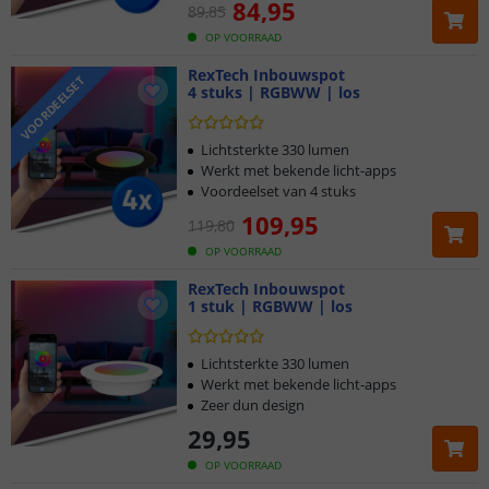
84
,
95
89
,
85
OP VOORRAAD
RexTech Inbouwspot
VOORDEELSET
4 stuks | RGBWW | los
Lichtsterkte 330 lumen
Werkt met bekende licht-apps
Voordeelset van 4 stuks
109
,
95
119
,
80
OP VOORRAAD
RexTech Inbouwspot
1 stuk | RGBWW | los
Lichtsterkte 330 lumen
Werkt met bekende licht-apps
Zeer dun design
29
,
95
OP VOORRAAD