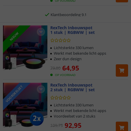
Gratis
verzending vanaf € 20,-
OP VOORRAAD
Klantbeoordeling 9.1
Voor 23:45 uur besteld,
RexTech Inbouwspot
morgen in huis
1 stuk | RGBWW | set
NIEUW
Lichtsterkte 330 lumen
Werkt met bekende licht-apps
Zeer dun design
64
,
95
79
,
80
OP VOORRAAD
RexTech Inbouwspot
VOORDEELSET
2 stuk | RGBWW | set
Lichtsterkte 330 lumen
Werkt met bekende licht-apps
Voordeelset van 2 stuks
92
,
95
109
,
75