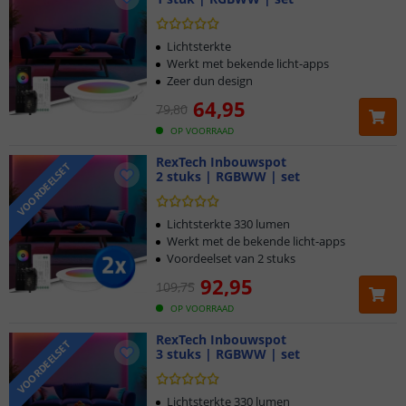
Lichtsterkte
Werkt met bekende licht-apps
Zeer dun design
64
,
95
79
,
80
OP VOORRAAD
RexTech Inbouwspot
VOORDEELSET
2 stuks | RGBWW | set
Lichtsterkte 330 lumen
Werkt met de bekende licht-apps
Voordeelset van 2 stuks
92
,
95
109
,
75
OP VOORRAAD
RexTech Inbouwspot
VOORDEELSET
3 stuks | RGBWW | set
Lichtsterkte 330 lumen