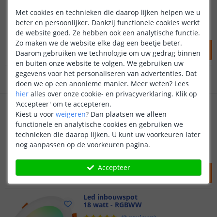
Voor 23:45 uur besteld,
morgen in huis
Met cookies en technieken die daarop lijken helpen we u
Lichtsterkte 600 lumen
Werkt met de Yeelight app
beter en persoonlijker. Dankzij functionele cookies werkt
Stabiele connectie via Mesh
de website goed. Ze hebben ook een analytische functie.
2 jaar garantie
Zo maken we de website elke dag een beetje beter.
26
,
99
Daarom gebruiken we technologie om uw gedrag binnen
Gratis
verzending vanaf € 20,-
OP VOORRAAD
en buiten onze website te volgen. We gebruiken uw
gegevens voor het personaliseren van advertenties. Dat
Klantbeoordeling 9.1
doen we op een anonieme manier.
Meer weten?
Lees
hier
alles over onze cookie- en privacyverklaring. Klik op
Voor 23:45 uur besteld,
Yeelight - Spotlight
morgen in huis
'Accepteer' om te accepteren.
5 watt - Dual White
Kiest u voor
weigeren
?
Dan plaatsen we alleen
functionele en analytische cookies en gebruiken we
technieken die daarop lijken. U kunt uw voorkeuren later
Lichtsterkte 320 lumen
nog aanpassen op de voorkeuren pagina.
Werkt met de Yeelight app
30 graden lichthoek - Mesh
26
,
99
Accepteer
OP VOORRAAD
Led inbouwspot
18 watt - RGBWW