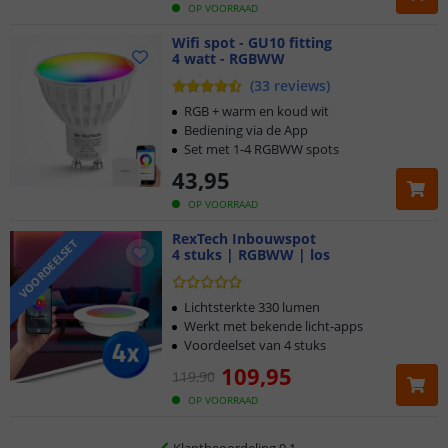
OP VOORRAAD
Wifi spot - GU10 fitting
4 watt - RGBWW
(
33
reviews
)
RGB + warm en koud wit
Bediening via de App
Set met 1-4 RGBWW spots
43
,
95
OP VOORRAAD
RexTech Inbouwspot
VOORDEELSET
4 stuks | RGBWW | los
Klantbeoordeling 9.1
Voor 23:45 uur besteld,
morgen in huis
Lichtsterkte 330 lumen
Werkt met bekende licht-apps
Voordeelset van 4 stuks
2 jaar garantie
109
,
95
119
,
90
Gratis
verzending vanaf € 20,-
OP VOORRAAD
Klantbeoordeling 9.1