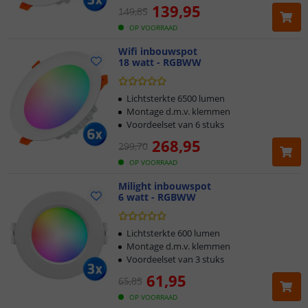
139
,
95
149
,
85
OP VOORRAAD
Wifi inbouwspot
18 watt - RGBWW
Lichtsterkte 6500 lumen
Montage d.m.v. klemmen
Voordeelset van 6 stuks
268
,
95
299
,
70
OP VOORRAAD
Milight inbouwspot
6 watt - RGBWW
Lichtsterkte 600 lumen
Montage d.m.v. klemmen
Voordeelset van 3 stuks
61
,
95
65
,
85
OP VOORRAAD