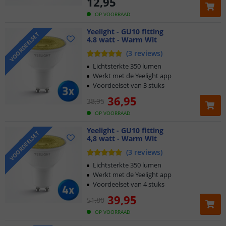
12
,
95
OP VOORRAAD
Yeelight - GU10 fitting
VOORDEELSET
4.8 watt - Warm Wit
(
3
reviews
)
Lichtsterkte 350 lumen
Werkt met de Yeelight app
Voordeelset van 3 stuks
36
,
95
38
,
95
OP VOORRAAD
Yeelight - GU10 fitting
VOORDEELSET
4,8 watt - Warm Wit
(
3
reviews
)
Lichtsterkte 350 lumen
Werkt met de Yeelight app
Voordeelset van 4 stuks
39
,
95
51
,
80
OP VOORRAAD