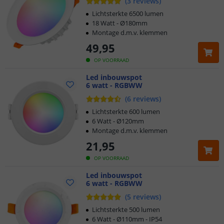
(
3
reviews
)
Lichtsterkte 6500 lumen
18 Watt - Ø180mm
Montage d.m.v. klemmen
49
,
95
OP VOORRAAD
Led inbouwspot
6 watt - RGBWW
(
6
reviews
)
Lichtsterkte 600 lumen
6 Watt - Ø120mm
Montage d.m.v. klemmen
21
,
95
OP VOORRAAD
Led inbouwspot
6 watt - RGBWW
(
5
reviews
)
Lichtsterkte 500 lumen
6 Watt - Ø110mm - IP54