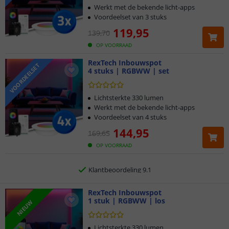
Werkt met de bekende licht-apps
Voordeelset van 3 stuks
119
,
95
139
,
70
OP VOORRAAD
RexTech Inbouwspot
VOORDEELSET
4 stuks | RGBWW | set
Klantbeoordeling 9.1
Voor 23:45 uur besteld,
morgen in huis
Lichtsterkte 330 lumen
Werkt met de bekende licht-apps
Voordeelset van 4 stuks
2 jaar garantie
144
,
95
169
,
65
Gratis
verzending vanaf € 20,-
OP VOORRAAD
Klantbeoordeling 9.1
Voor 23:45 uur besteld,
RexTech Inbouwspot
morgen in huis
1 stuk | RGBWW | los
NIEUW
Lichtsterkte 330 lumen