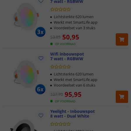
7 watt - RGBWW
Lichtsterkte 620 lumen
Werkt met SmartLife app
Voordeelset van 3 stuks
50
,
95
53
,
85
OP VOORRAAD
Wifi inbouwspot
7 watt - RGBWW
Lichtsterkte 620 lumen
Werkt met SmartLife app
Voordeelset van 6 stuks
95
,
95
107
,
70
OP VOORRAAD
Yeelight - Inbouwspot
8 watt - Dual White