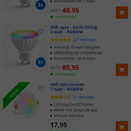
Voordeelset van 3 stuks
40
,
95
44
,
85
OP VOORRAAD
Wifi spot - GU10 fitting
4 watt - RGBWW
(
27
reviews
)
Vervangt 35 watt halogeen
Uitbreiding op complete set
Voordeelset van 6 stuks
80
,
95
89
,
70
OP VOORRAAD
Wifi inbouwspot
7 watt - RGBWW
Klantbeoordeling 9.1
NIEUW
(
1
reviews
)
Voor 23:45 uur besteld,
morgen in huis
Lichtsterkte 620 lumen
Werkt met SmartLife app
Inbouw diameter
2 jaar garantie
17
,
95