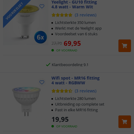
Yeelight - GU10 fitting
VOORDEELSET
4.8 watt - Warm Wit
Klantbeoordeling 9.1
(
3
reviews
)
Voor 23:45 uur besteld,
morgen in huis
Lichtsterkte 350 lumen
Werkt met de Yeelight app
Voordeelset van 6 stuks
2 jaar garantie
69
,
95
77
,
70
Gratis
verzending vanaf € 20,-
OP VOORRAAD
Klantbeoordeling 9.1
Voor 23:45 uur besteld,
Wifi spot - MR16 fitting
morgen in huis
4 watt - RGBWW
(
3
reviews
)
Lichtsterkte 280 lumen
Uitbreiding op complete set
Past in elke MR16 fitting
19
,
95
OP VOORRAAD