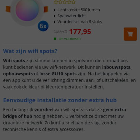
Lichtsterkte 500 lumen
Spatwaterdicht
Voordeelset van 6 stuks
177
,
95
197
,
70
OP VOORRAAD
Wat zijn wifi spots?
Wifi spots
zijn slimme lampen in spotvorm die u draadloos
kunt bedienen via uw wifi-netwerk. Dit kunnen
inbouwspots,
opbouwspots
of
losse GU10-spots
zijn. Na het koppelen via
een app kunt u de verlichting dimmen, aan- of uitschakelen, en
vaak ook de kleur of kleurtemperatuur instellen.
Eenvoudige installatie zonder extra hub
Een belangrijk
voordeel
van wifi spots is dat ze
geen extra
bridge of hub
nodig hebben. U verbindt ze direct met uw
draadloze netwerk. Zo kunt u snel aan de slag, zonder
technische kennis of extra accessoires.