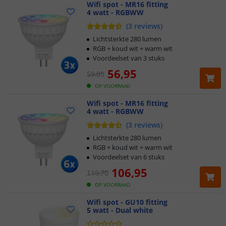
Wifi spot - MR16 fitting
4 watt - RGBWW
(
3
reviews
)
Lichtsterkte 280 lumen
RGB + koud wit + warm wit
Voordeelset van 3 stuks
56
,
95
59
,
85
OP VOORRAAD
Wifi spot - MR16 fitting
4 watt - RGBWW
(
3
reviews
)
Lichtsterkte 280 lumen
RGB + koud wit + warm wit
Voordeelset van 6 stuks
106
,
95
119
,
70
OP VOORRAAD
Wifi spot - GU10 fitting
5 watt - Dual white