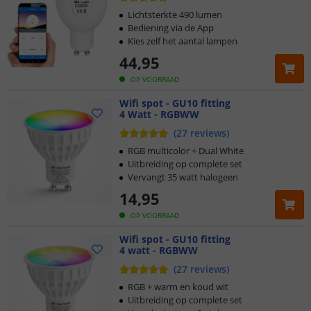
Lichtsterkte 490 lumen
Bediening via de App
Kies zelf het aantal lampen
44
,
95
OP VOORRAAD
Wifi spot - GU10 fitting
4 Watt - RGBWW
(
27
reviews
)
RGB multicolor + Dual White
Uitbreiding op complete set
Vervangt 35 watt halogeen
14
,
95
OP VOORRAAD
Wifi spot - GU10 fitting
4 watt - RGBWW
(
27
reviews
)
RGB + warm en koud wit
Uitbreiding op complete set