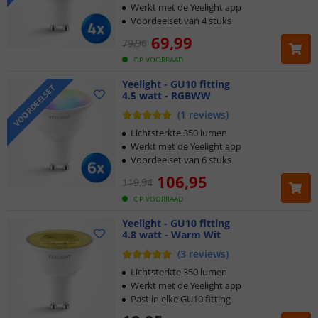
Werkt met de Yeelight app
Voordeelset van 4 stuks
69
,
99
79
,
96
OP VOORRAAD
Yeelight - GU10 fitting
VOORDEELSET
4.5 watt - RGBWW
(
1
reviews
)
Lichtsterkte 350 lumen
Werkt met de Yeelight app
Voordeelset van 6 stuks
106
,
95
119
,
94
OP VOORRAAD
Yeelight - GU10 fitting
4.8 watt - Warm Wit
(
3
reviews
)
Lichtsterkte 350 lumen
Werkt met de Yeelight app
Past in elke GU10 fitting