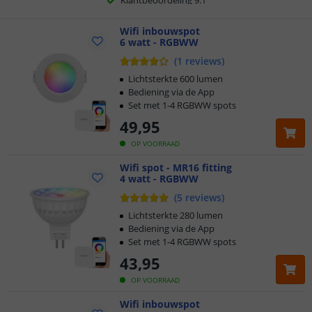
Voor 23:45 uur besteld,
Wifi inbouwspot
morgen in huis
6 watt - RGBWW
(
1
reviews
)
Lichtsterkte 600 lumen
Bediening via de App
Set met 1-4 RGBWW spots
49
,
95
OP VOORRAAD
Wifi spot - MR16 fitting
4 watt - RGBWW
(
5
reviews
)
Lichtsterkte 280 lumen
Bediening via de App
Set met 1-4 RGBWW spots
43
,
95
OP VOORRAAD
Wifi inbouwspot