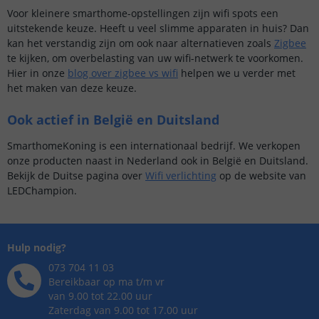
Voor kleinere smarthome-opstellingen zijn wifi spots een
uitstekende keuze. Heeft u veel slimme apparaten in huis? Dan
kan het verstandig zijn om ook naar alternatieven zoals
Zigbee
te kijken, om overbelasting van uw wifi-netwerk te voorkomen.
Hier in onze
blog over zigbee vs wifi
helpen we u verder met
het maken van deze keuze.
Ook actief in België en Duitsland
SmarthomeKoning is een internationaal bedrijf. We verkopen
onze producten naast in Nederland ook in België en Duitsland.
Bekijk de Duitse pagina over
Wifi verlichting
op de website van
LEDChampion.
Hulp nodig?
073 704 11 03
Bereikbaar op ma t/m vr
van 9.00 tot 22.00 uur
Zaterdag van 9.00 tot 17.00 uur