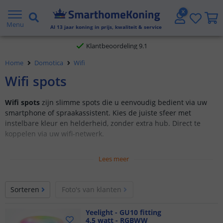
Gratis verzending vanaf € 20,- NL en BE
Menu
Al
13
jaar koning in prijs, kwaliteit & service
Klantbeoordeling 9.1
Home
Domotica
Wifi
Voor 23:45 uur besteld,
morgen in huis
Wifi spots
Wifi spots
zijn slimme spots die u eenvoudig bedient via uw
smartphone of spraakassistent. Kies de juiste sfeer met
instelbare kleur en helderheid, zonder extra hub. Direct te
koppelen via uw wifi-netwerk.
Lees meer
Sorteren
Foto's van klanten
Yeelight - GU10 fitting
4.5 watt - RGBWW