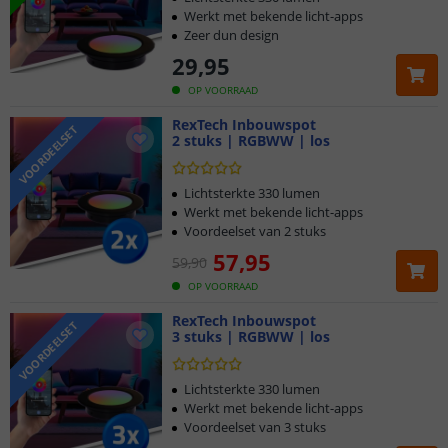
Werkt met bekende licht-apps
Zeer dun design
29
,
95
OP VOORRAAD
RexTech Inbouwspot
VOORDEELSET
2 stuks | RGBWW | los
Lichtsterkte 330 lumen
Werkt met bekende licht-apps
Voordeelset van 2 stuks
57
,
95
59
,
90
OP VOORRAAD
RexTech Inbouwspot
VOORDEELSET
3 stuks | RGBWW | los
Lichtsterkte 330 lumen
Werkt met bekende licht-apps
Voordeelset van 3 stuks