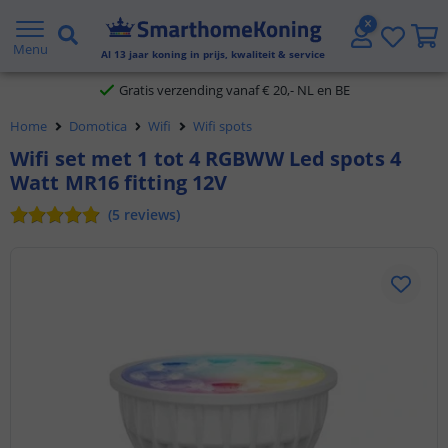
2 jaar garantie
Menu
Al
13
jaar koning in prijs, kwaliteit & service
Gratis verzending vanaf € 20,- NL en BE
Home
Domotica
Wifi
Wifi spots
Klantbeoordeling 9.1
Wifi set met 1 tot 4 RGBWW Led spots 4
Watt MR16 fitting 12V
Voor 23:45 uur besteld,
morgen in huis
(
5
reviews
)