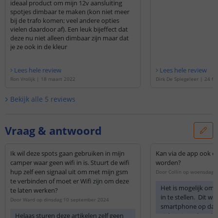
ideaal product om mijn 12v aansluiting
LEDD
spotjes dimbaar te maken (kon niet meer
bij de trafo komen; veel andere opties
vielen daardoor af). Een leuk bijeffect dat
deze nu niet alleen dimbaar zijn maar dat
je ze ook in de kleur
Lees hele review
Lees hele review
Ron Vrolijk
|
18 maart 2022
Dirk De Spiegeleer
|
24 fe
Bekijk alle
5
reviews
Vraag & antwoord
Ik wil deze spots gaan gebruiken in mijn
Kan via de app ook ee
camper waar geen wifi in is. Stuurt de wifi
worden?
hup zelf een signaal uit om met mijn gsm
Door
Collin
op
woensdag 2
te verbinden of moet er Wifi zijn om deze
Het is mogelijk om 
te laten werken?
in te stellen. Dit we
Door
Ward
op
dinsdag 10 september 2024
smartphone op dat
Helaas sturen deze artikelen zelf geen
tijdstip is verbonde