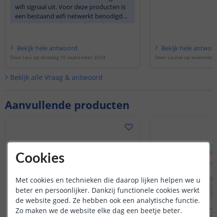
wifi signaal uit. Voor deze producten is
netwerk van thuis. 
een bestaand wifi netwerkt benodigd
niet thuis bent, zal 
om deze aan te kunnen koppelen.
door u gekozen tijds
Bekijk
hele
antwoord
Bekijk
hele
antwoo
Door
Levi
op
dinsdag 10 september 2024
Door
Louise
op
woensdag 2
Bekijk alle
Vraag & antwoord
Aanvullende producten
Cookies
Met cookies en technieken die daarop lijken helpen we u
beter en persoonlijker. Dankzij functionele cookies werkt
de website goed. Ze hebben ook een analytische functie.
Zo maken we de website elke dag een beetje beter.