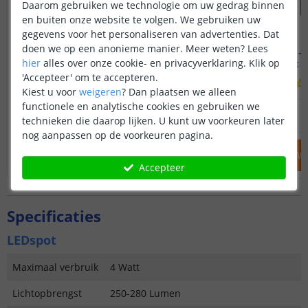
Daarom gebruiken we technologie om uw gedrag binnen
en buiten onze website te volgen. We gebruiken uw
gegevens voor het personaliseren van advertenties. Dat
doen we op een anonieme manier.
Meer weten?
Lees
Wifi spot - MR16 fitting
Wifi spot - 
hier
alles over onze cookie- en privacyverklaring. Klik op
4 watt - RGBWW
4 watt 
'Accepteer' om te accepteren.
(
3
reviews
)
Kiest u voor
weigeren
?
Dan plaatsen we alleen
functionele en analytische cookies en gebruiken we
19
,
95
OP VOORRAAD
OP VOORRAAD
technieken die daarop lijken. U kunt uw voorkeuren later
nog aanpassen op de voorkeuren pagina.
IN WINKELWAGEN
IN WINKELW
Accepteer
Specificaties
LEDspot
Maximaal verbruik
4 Watt
Lichtopbrengst
250-280 Lumen