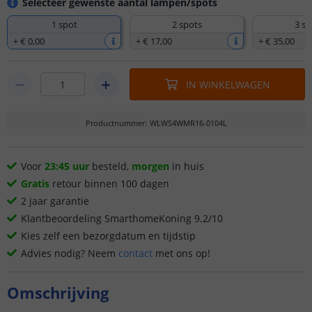
Selecteer gewenste aantal lampen/spots
1 spot
2 spots
3 sp
+
€ 0
,
00
+
€ 17
,
00
+
€ 35
,
00
IN WINKELWAGEN
Productnummer
:
WLWS4WMR16-0104L
Voor
23:45 uur
besteld,
morgen
in huis
Gratis
retour binnen 100 dagen
2 jaar garantie
Klantbeoordeling SmarthomeKoning 9.2/10
Kies zelf een bezorgdatum en tijdstip
Advies nodig? Neem
contact
met ons op!
Omschrijving