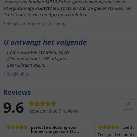
Vervang uw huidige MR16 fitting spots eenvoudig met onze
energiezuinige RGBWW led spots en stel de gewenste kleur en
lichtsterkte in via een App op uw telefoo...
Bekijk volledige omschrijving
U ontvangt het volgende
1 tot 4 RGBWW 4W MR16 spots
Wifi module met USB adapter
Gebruiksaanwijzin...
Bekijk alle
s
Reviews
9.6
Gebaseerd op
5
reviews
perfecte oplossing voor
Led Sp
het vervangen van 12v
Zeer goed en mooi pr
halogeen door dimbare