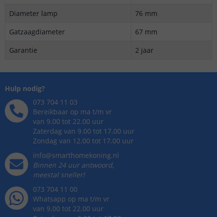
Diameter lamp
76 mm
Gatzaagdiameter
67 mm
Garantie
2 jaar
Hulp nodig?
073 704 11 03
Bereikbaar op ma t/m vr
van 9.00 tot 22.00 uur
Zaterdag van 9.00 tot 17.00 uur
Zondag van 12.00 tot 17.00 uur
info@smarthomekoning.nl
Binnen 24 uur antwoord,
meestal sneller!
073 704 11 00
Whatsapp op ma t/m vr
van 9.00 tot 22.00 uur