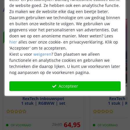
de website goed. Ze hebben ook een analytische functie.
Aanvullende producten
Zo maken we de website elke dag een beetje beter.
Daarom gebruiken we technologie om uw gedrag binnen
en buiten onze website te volgen. We gebruiken uw
NIEUW
NIEUW
gegevens voor het personaliseren van advertenties. Dat
doen we op een anonieme manier.
Meer weten?
Lees
hier
alles over onze cookie- en privacyverklaring. Klik op
'Accepteer' om te accepteren.
Kiest u voor
weigeren
?
Dan plaatsen we alleen
functionele en analytische cookies en gebruiken we
technieken die daarop lijken. U kunt uw voorkeuren later
nog aanpassen op de voorkeuren pagina.
Accepteer
RexTech Inbouwspot
RexTech I
1 stuk | RGBWW | set
1 stuk | R
64
,
95
79
,
80
OP VOORRAAD
OP VOORRAAD