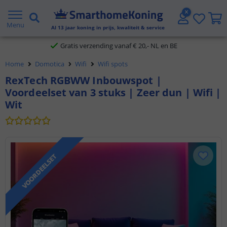
2 jaar garantie
Menu
Al
13
jaar koning in prijs, kwaliteit & service
Gratis verzending vanaf € 20,- NL en BE
Home
Domotica
Wifi
Wifi spots
Klantbeoordeling 9.1
RexTech RGBWW Inbouwspot |
Voordeelset van 3 stuks | Zeer dun | Wifi |
Voor 23:45 uur besteld,
morgen in huis
Wit
VOORDEELSET