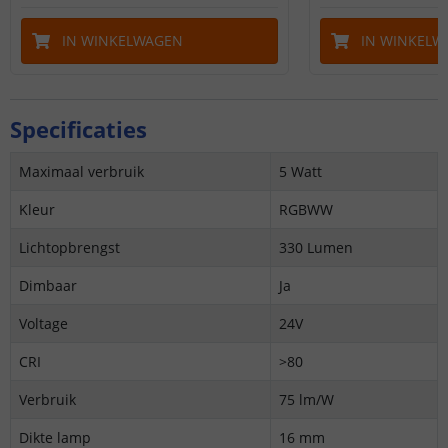
IN WINKELWAGEN
IN WINKELW
Specificaties
Maximaal verbruik
5 Watt
Kleur
RGBWW
Lichtopbrengst
330 Lumen
Dimbaar
Ja
Voltage
24V
CRI
>80
Verbruik
75 lm/W
Dikte lamp
16 mm