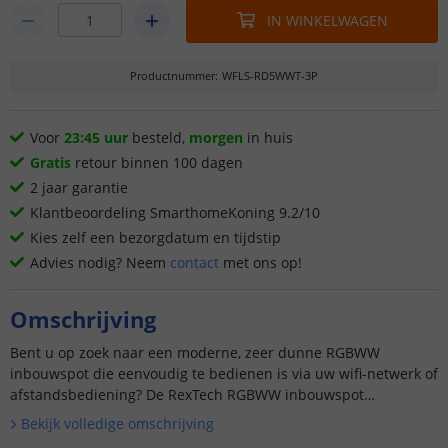
IN WINKELWAGEN
Productnummer
:
WFLS-RD5WWT-3P
Voor
23:45 uur
besteld,
morgen
in huis
Gratis
retour binnen 100 dagen
2 jaar garantie
Klantbeoordeling SmarthomeKoning 9.2/10
Kies zelf een bezorgdatum en tijdstip
Advies nodig? Neem
contact
met ons op!
Omschrijving
Bent u op zoek naar een moderne, zeer dunne RGBWW
inbouwspot die eenvoudig te bedienen is via uw wifi-netwerk of
afstandsbediening? De RexTech RGBWW inbouwspot
combineert een strak design met veelzijdige functies en biedt u
Bekijk volledige omschrijving
de ultieme co...