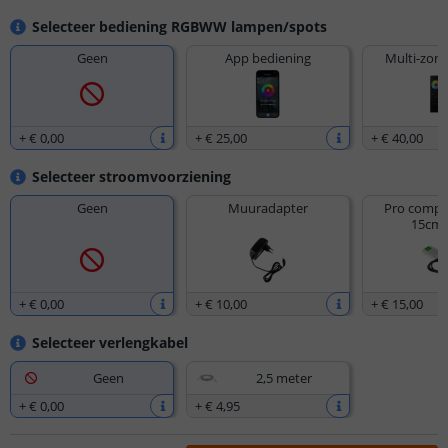
Selecteer bediening RGBWW lampen/spots
Geen
App bediening
Multi-zone
+
€ 0
,
00
+
€ 25
,
00
+
€ 40
,
00
Selecteer stroomvoorziening
Geen
Muuradapter
Pro compac
15cm 
+
€ 0
,
00
+
€ 10
,
00
+
€ 15
,
00
Selecteer verlengkabel
Geen
2,5 meter
+
€ 0
,
00
+
€ 4
,
95