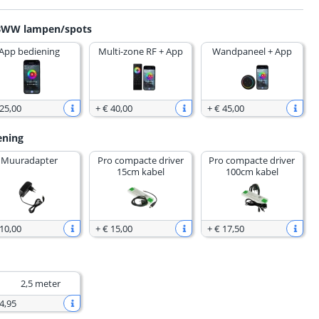
GBWW lampen/spots
App bediening
Multi-zone RF + App
Wandpaneel + App
 25
,
00
+
€ 40
,
00
+
€ 45
,
00
ening
Muuradapter
Pro compacte driver
Pro compacte driver
15cm kabel
100cm kabel
 10
,
00
+
€ 15
,
00
+
€ 17
,
50
2,5 meter
4
,
95