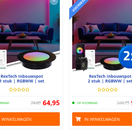
VOORDEELSET
RexTech Inbouwspot
RexTech Inbouwspot
1 stuk | RGBWW | set
2 stuk | RGBWW | se
64
,
95
79
,
80
109
,
75
RRAAD
OP VOORRAAD
N WINKELWAGEN
IN WINKELWAGEN