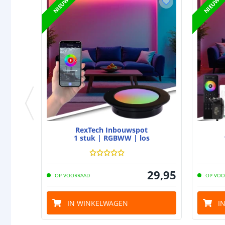
NIEUW
NIEUW
RexTech Inbouwspot
1 stuk | RGBWW | los
29
,
95
OP VOORRAAD
OP VOO
IN WINKELWAGEN
I