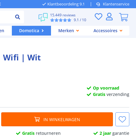
E
Klantbeoordeling 9.1
Klantenservice
15.449 reviews
9.1
/ 10
en
Domotica
Merken
Accessoires
Wifi | Wit
Op voorraad
Gratis
verzending
IN WINKELWAGEN
Gratis
retourneren
2 jaar
garantie