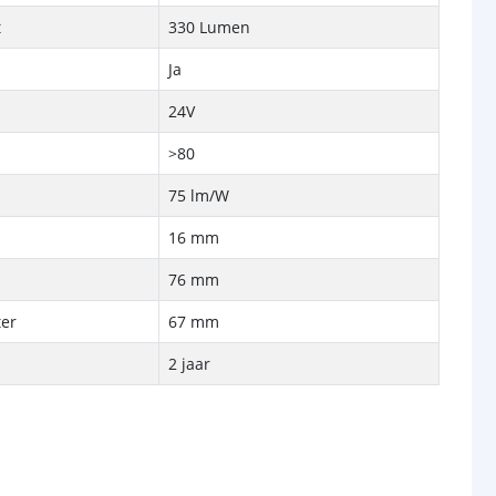
t
330 Lumen
Ja
24V
>80
75 lm/W
16 mm
p
76 mm
er
67 mm
2 jaar