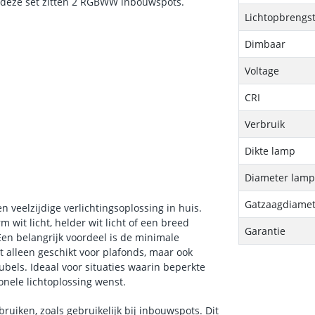
In deze set zitten 2 RGBWW inbouwspots.
Lichtopbrengs
Dimbaar
Voltage
CRI
Verbruik
Dikte lamp
Diameter lam
Gatzaagdiamet
veelzijdige verlichtingsoplossing in huis.
wit licht, helder wit licht of een breed
Garantie
Een belangrijk voordeel is de minimale
 alleen geschikt voor plafonds, maar ook
bels. Ideaal voor situaties waarin beperkte
onele lichtoplossing wenst.
ruiken, zoals gebruikelijk bij inbouwspots. Dit