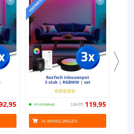
VOORDEELSET
VOORDEELS
RexTech Inbouwspot
t
3 stuk | RGBWW | set
92
,
95
119
,
95
139
,
70
OP VOORRAAD
OP VO
IN WINKELWAGEN
I