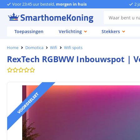
Voor 23:45 uur besteld,
morgen in huis
2 j
Toepassingen
Verlichting
Stekkers
Home
Domotica
Wifi
Wifi spots
RexTech RGBWW Inbouwspot | Voor
VOORDEELSET