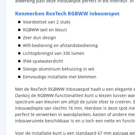
afwerking past deze inbouwspot perfect in elk interieur. 
Kenmerken RexTech RGBWW Inbouwspot
Voordeelset van 2 stuks
RGBWW (wit en kleur)
Zeer dun design
Wifi-bediening en afstandsbediening
Lichtopbrengst van 330 lumen
IP44 spatwaterdicht
Stevige aluminium behuizing in wit
Eenvoudige installatie met klemmen
Met de RexTech RGBWW inbouwspot haalt u een elegante en 
Dankzij de RGBWW-functionaliteit kunt u kiezen tussen warm 
spectrum aan kleuren om altijd de juiste sfeer te creëren. 
inbouwdiepte van slechts 16 mm. Hierdoor is deze spot niet
perfect te verwerken in wandplanken, kasten of andere meu
inbouwruimte beschikbaar is en u toch een nette en functi
Voor de installatie kunt u een standaard 67 mm gatzaag geb