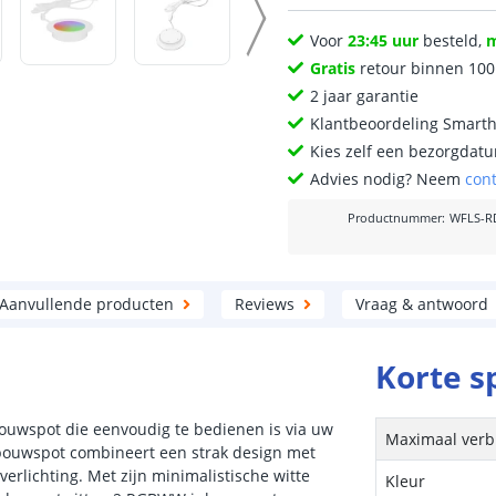
Voor
23:45 uur
besteld,
Gratis
retour binnen 10
2 jaar garantie
Klantbeoordeling Smart
Kies zelf een bezorgdatu
Advies nodig? Neem
con
Productnummer
:
WFLS-R
Aanvullende producten
Reviews
Vraag & antwoord
Korte s
uwspot die eenvoudig te bedienen is via uw
Maximaal verb
bouwspot combineert een strak design met
verlichting. Met zijn minimalistische witte
Kleur