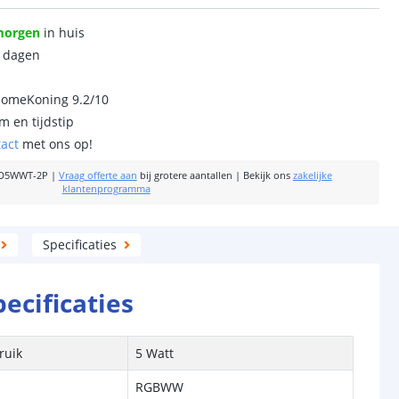
morgen
in huis
0 dagen
homeKoning 9.2/10
m en tijdstip
tact
met ons op!
D5WWT-2P
|
Vraag offerte aan
bij grotere aantallen
|
Bekijk ons
zakelijke
klantenprogramma
Specificaties
pecificaties
ruik
5 Watt
RGBWW