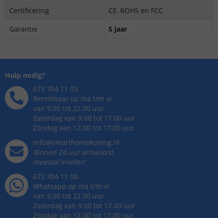
Certificering
CE, ROHS en FCC
Garantie
5 jaar
Hulp nodig?
073 704 11 03
Bereikbaar op ma t/m vr
van 9.00 tot 22.00 uur
Zaterdag van 9.00 tot 17.00 uur
Zondag van 12.00 tot 17.00 uur
info@smarthomekoning.nl
Binnen 24 uur antwoord,
meestal sneller!
073 704 11 00
Whatsapp op ma t/m vr
van 9.00 tot 22.00 uur
Zaterdag van 9.00 tot 17.00 uur
Zondag van 12.00 tot 17.00 uur