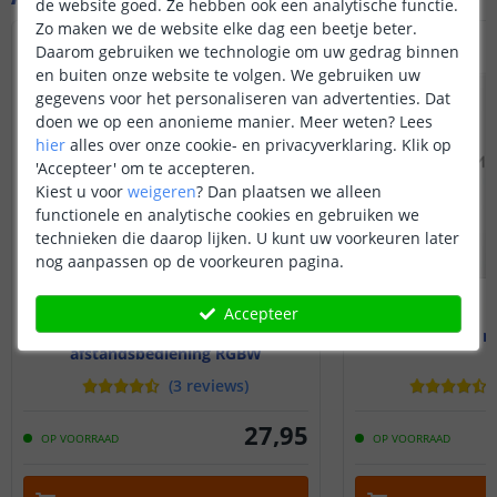
de website goed. Ze hebben ook een analytische functie.
Zo maken we de website elke dag een beetje beter.
Daarom gebruiken we technologie om uw gedrag binnen
en buiten onze website te volgen. We gebruiken uw
gegevens voor het personaliseren van advertenties. Dat
doen we op een anonieme manier.
Meer weten?
Lees
hier
alles over onze cookie- en privacyverklaring. Klik op
'Accepteer' om te accepteren.
Kiest u voor
weigeren
?
Dan plaatsen we alleen
functionele en analytische cookies en gebruiken we
technieken die daarop lijken. U kunt uw voorkeuren later
nog aanpassen op de voorkeuren pagina.
Accepteer
Luxe touch RF 1-zone
Miboxer wifi 
afstandsbediening RGBW
(
3
reviews
)
27
,
95
OP VOORRAAD
OP VOORRAAD