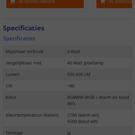
IN WINKELWAGEN
IN WINKELW
Specificaties
Specificaties
Maximaal verbruik
6 Watt
Vergelijkbaar met
40 Watt gloeilamp
Lumen
550-600 LM
CRI
>80
Kleur
RGBWW (RGB + Warm en Koud
Wit)
Kleurtemperatuur (Kelvin)
2700 (warm wit)
6500 (koud wit)
Dimbaar
Ja