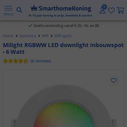
2 jaar garantie
Menu
Al
13
jaar koning in prijs, kwaliteit & service
Gratis verzending vanaf € 20,- NL en BE
Home
Domotica
Wifi
Wifi spots
Klantbeoordeling 9.1
Milight RGBWW LED downlight inbouwspot
- 6 Watt
Voor 23:45 uur besteld,
morgen in huis
(
6
reviews
)