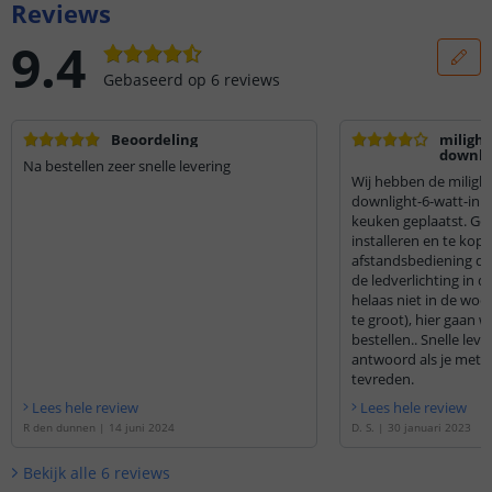
Reviews
9.4
Gebaseerd op
6
reviews
Beoordeling
milight
downlig
Na bestellen zeer snelle levering
inbouw
Wij hebben de milight
downlight-6-watt-inb
keuken geplaatst. Gem
installeren en te kop
afstandsbediening di
de ledverlichting in d
helaas niet in de woo
te groot), hier gaan 
bestellen.. Snelle levering en vakkundig
antwoord als je met h
tevreden.
Lees hele review
Lees hele review
R den dunnen
|
14 juni 2024
D. S.
|
30 januari 2023
Bekijk alle
6
reviews