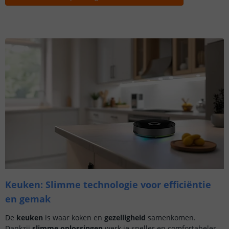
Keuken: Slimme technologie voor efficiëntie
en gemak
De
keuken
is waar koken en
gezelligheid
samenkomen.
Dankzij
slimme oplossingen
werk je sneller en comfortabeler.