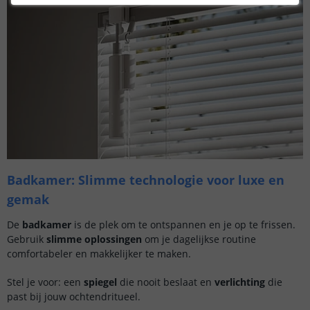
Badkamer: Slimme technologie voor luxe en
gemak
De
badkamer
is de plek om te ontspannen en je op te frissen.
Gebruik
slimme oplossingen
om je dagelijkse routine
comfortabeler en makkelijker te maken.
Stel je voor: een
spiegel
die nooit beslaat en
verlichting
die
past bij jouw ochtendritueel.