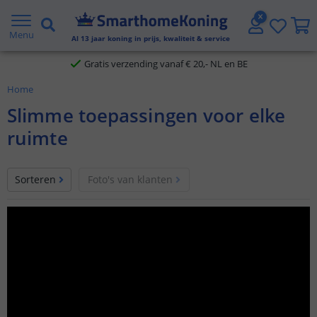
2 jaar garantie
Menu
Al
13
jaar koning in prijs, kwaliteit & service
Gratis verzending vanaf € 20,- NL en BE
Home
Klantbeoordeling 9.1
Slimme toepassingen voor elke
Voor 23:45 uur besteld,
morgen in huis
ruimte
Sorteren
Foto's van klanten