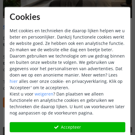
Cookies
Slaapkamer: Creëer meer rust en comfort
Met cookies en technieken die daarop lijken helpen we u
beter en persoonlijker. Dankzij functionele cookies werkt
De
slaapkamer
is jouw plek om tot rust te komen. Met
slimme
de website goed. Ze hebben ook een analytische functie.
technologie
verbeter je je slaap en
comfort
.
Zo maken we de website elke dag een beetje beter.
Daarom gebruiken we technologie om uw gedrag binnen
Stel je voor:
verlichting
die je zacht wekt, een
slimme
en buiten onze website te volgen. We gebruiken uw
thermostaat
die de ideale temperatuur regelt, en een
gegevens voor het personaliseren van advertenties. Dat
omgeving die volledig meedenkt met jouw behoeften.
doen we op een anonieme manier.
Meer weten?
Lees
hier
alles over onze cookie- en privacyverklaring. Klik op
Transformeer je slaapkamer in een
oase van rust
met slimme
'Accepteer' om te accepteren.
oplossingen.
Kiest u voor
weigeren
?
Dan plaatsen we alleen
functionele en analytische cookies en gebruiken we
Ontdek slimme oplossingen voor de slaapkamer
technieken die daarop lijken. U kunt uw voorkeuren later
nog aanpassen op de voorkeuren pagina.
Accepteer