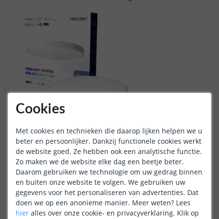
Cookies
Yeelight - Plafondlamp
Met cookies en technieken die daarop lijken helpen we u
50 watt - RGBWW
beter en persoonlijker. Dankzij functionele cookies werkt
(
1
reviews
)
de website goed. Ze hebben ook een analytische functie.
Zo maken we de website elke dag een beetje beter.
149
,
99
Daarom gebruiken we technologie om uw gedrag binnen
OP VOORRAAD
en buiten onze website te volgen. We gebruiken uw
gegevens voor het personaliseren van advertenties. Dat
IN WINKELWAGEN
doen we op een anonieme manier.
Meer weten?
Lees
hier
alles over onze cookie- en privacyverklaring. Klik op