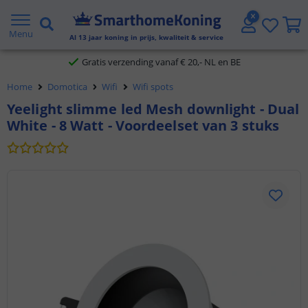
2 jaar garantie
Menu
Al
13
jaar koning in prijs, kwaliteit & service
Gratis verzending vanaf € 20,- NL en BE
Home
Domotica
Wifi
Wifi spots
Klantbeoordeling 9.1
Yeelight slimme led Mesh downlight - Dual
White - 8 Watt - Voordeelset van 3 stuks
Voor 23:45 uur besteld,
morgen in huis