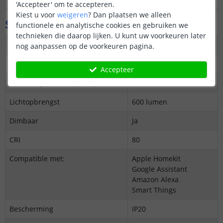
'Accepteer' om te accepteren.
Kiest u voor
weigeren
?
Dan plaatsen we alleen
Specificaties
functionele en analytische cookies en gebruiken we
technieken die daarop lijken. U kunt uw voorkeuren later
Maximaal verbruik
8
nog aanpassen op de voorkeuren pagina.
Kleur
Warm tot koud wit
Accepteer
Kleurtemperatuur (Kelvin)
2700K-6500K
Lichtopbrengst
600 lumen
Dimbaar
Ja
CRI
80
Compatible met:
Apple Homekit
Google Assistant
Amazon Alexa
Smart Things
Bescherming
IP20