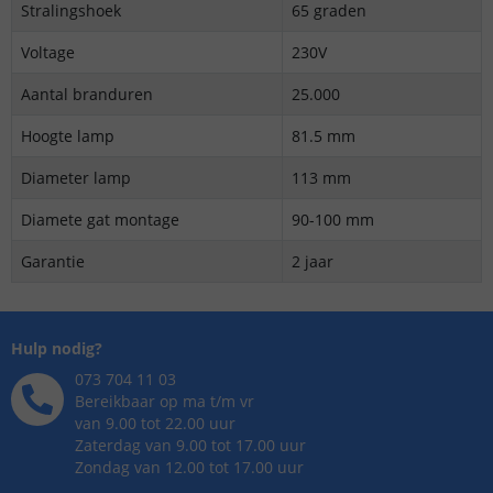
Stralingshoek
65 graden
Voltage
230V
Aantal branduren
25.000
Hoogte lamp
81.5 mm
Diameter lamp
113 mm
Diamete gat montage
90-100 mm
Garantie
2 jaar
Hulp nodig?
073 704 11 03
Bereikbaar op ma t/m vr
van 9.00 tot 22.00 uur
Zaterdag van 9.00 tot 17.00 uur
Zondag van 12.00 tot 17.00 uur