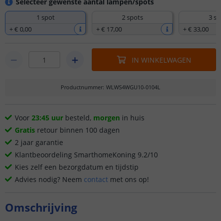
Selecteer gewenste aantal lampen/spots
1 spot
2 spots
3 sp
+
€ 0
,
00
+
€ 17
,
00
+
€ 33
,
00
IN WINKELWAGEN
Productnummer
:
WLWS4WGU10-0104L
Voor
23:45 uur
besteld,
morgen
in huis
Gratis
retour binnen 100 dagen
2 jaar garantie
Klantbeoordeling SmarthomeKoning 9.2/10
Kies zelf een bezorgdatum en tijdstip
Advies nodig? Neem
contact
met ons op!
Omschrijving