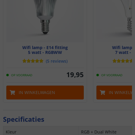
Wifi lamp - E14 fitting
Wifi lamp -
5 watt - RGBWW
7 watt - 
(
5
reviews
)
19
,
95
OP VOORRAAD
OP VOORRAAD
IN WINKELWAGEN
IN WINKELW
Specificaties
Kleur
RGB + Dual White