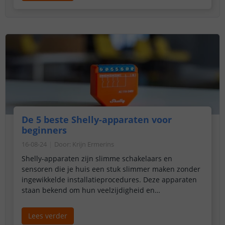
De 5 beste Shelly-apparaten voor
beginners
16-08-24
Door
:
Krijn Ermerins
Shelly-apparaten zijn slimme schakelaars en
sensoren die je huis een stuk slimmer maken zonder
ingewikkelde installatieprocedures. Deze apparaten
staan bekend om hun veelzijdigheid en
compatibiliteit met verschillende smart home
platforms zoals Google Assistant, Amazon Alexa en
Lees verder
natuurlijk de Shelly-app zelf. Of je nu je verlichting