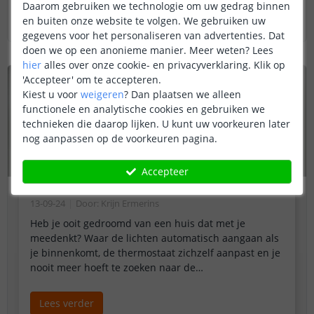
Daarom gebruiken we technologie om uw gedrag binnen
Lees verder
en buiten onze website te volgen. We gebruiken uw
gegevens voor het personaliseren van advertenties. Dat
doen we op een anonieme manier.
Meer weten?
Lees
hier
alles over onze cookie- en privacyverklaring. Klik op
'Accepteer' om te accepteren.
Kiest u voor
weigeren
?
Dan plaatsen we alleen
functionele en analytische cookies en gebruiken we
technieken die daarop lijken. U kunt uw voorkeuren later
nog aanpassen op de voorkeuren pagina.
Accepteer
Beginnen met een smart home
13-09-24
Door
:
Krijn Ermerins
Heb je ooit gedroomd van een huis dat met je
meedenkt? Waar de lichten automatisch aangaan als
je binnenkomt, de thermostaat zichzelf aanpast en je
nooit meer hoeft te zoeken naar de
afstandsbediening?
Lees verder