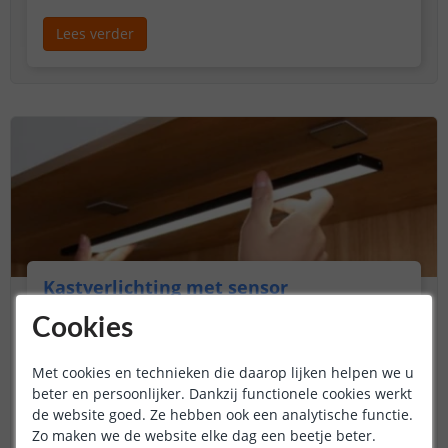
Lees verder
Kastverlichting met sensor
27-01-25
Cookies
Bent u op zoek naar de perfecte manier om uw
kasten, lades en andere donkere ruimtes te
Met cookies en technieken die daarop lijken helpen we u
verlichten? Zoek niet verder! Ontdek onze collectie
beter en persoonlijker. Dankzij functionele cookies werkt
van
draadloze slimme kastverlichting
.
de website goed. Ze hebben ook een analytische functie.
Zo maken we de website elke dag een beetje beter.