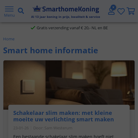
2 jaar garantie
Menu
Al
13
jaar koning in prijs, kwaliteit & service
Gratis verzending vanaf € 20,- NL en BE
Home
Klantbeoordeling 9.1
Smart home informatie
Voor 23:45 uur besteld,
morgen in huis
Schakelaar slim maken: met kleine
moeite uw verlichting smart maken
23-01-26
Door
:
Sam Westerum
Een bestaande schakelaar slim maken hoeft niet