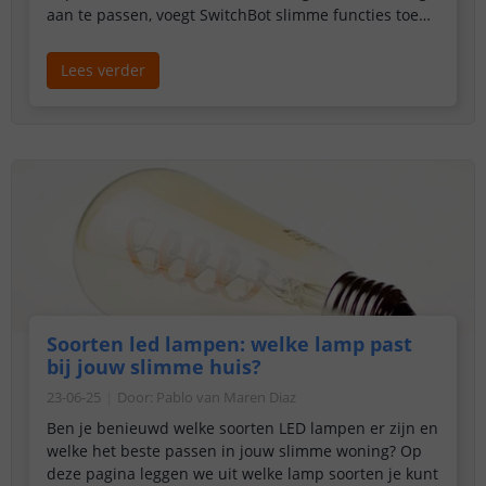
aan te passen, voegt SwitchBot slimme functies toe
aan uw bestaande woning. Van slimme gordijnen en
jaloezieën tot schakelaars, sensoren en deursloten:
Lees verder
SwitchBot richt zich op eenvoud, flexibiliteit en
gebruiksgemak.
Wat SwitchBot zo populair maakt, is
dat de producten
direct te gebruiken zijn
, vaak
binnen enkele minuten. De meeste apparaten
werken via Bluetooth en kunnen worden uitgebreid
met een hub voor bediening op afstand,
automatiseringen en integratie met platformen zoals
Apple Home, Google Home en Amazon Alexa.
Hierdoor is SwitchBot ideaal voor zowel beginners als
gebruikers die hun smart home stap voor stap willen
uitbreiden.
In deze blog lichten we een aantal
populaire SwitchBot-producten toe die perfect zijn
Soorten led lampen: welke lamp past
om te starten met een slim en comfortabel huis.
bij jouw slimme huis?
23-06-25
Door
:
Pablo van Maren Diaz
Ben je benieuwd welke soorten LED lampen er zijn en
welke het beste passen in jouw slimme woning? Op
deze pagina leggen we uit welke lamp soorten je kunt