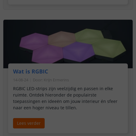
wilt automatiseren, het energieverbruik wilt
monitoren of je huis wilt beveiligen tegen
waterlekken, Shelly biedt een scala aan oplossingen
die zowel krachtig als betaalbaar zijn.
Wat is RGBIC
14-08-24
Door
:
Krijn Ermerins
RGBIC LED-strips zijn veelzijdig en passen in elke
ruimte. Ontdek hieronder de populairste
toepassingen en ideeën om jouw interieur én sfeer
naar een hoger niveau te tillen.
Lees verder