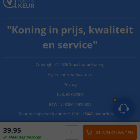
"
Koning in prijs, kwaliteit
en service
"
Copyright
©
2026
SmarthomeKoning
Algemene voorwaarden
Privacy
KvK: 69862303
BTW: NL858042459B01
Beoordeling door klanten:
9.1
/
10
-
15449 beoordelingen
39
,
95
IN WINKELWAGEN
Maandag bezorgd