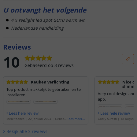
U ontvangt het volgende
4 x Yeelight led spot GU10 warm wit
Nederlandse handleiding
Reviews
10
Gebaseerd op
3
reviews
Keuken verlichting
Nice de
slimme 
Top product makkelijk te gebruiken en te
fitting
Very cool design and
installeren
lichtkl
app.
Lees hele review
Lees hele review
Meik toebes
|
22 januari 2024
|
Gebase
lees meer
...
Godly Suresh
|
18 augustu
erd op de
'
Yeelight slimme led lamp - GU
seerd op de
'
Yeelight slim
10 fitting - Warm Witte lichtkleur
'
GU10 fitting - Warm Witte l
Bekijk alle
3
reviews
van 4
'