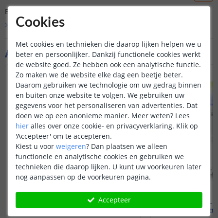
Er is nog geen vraag gesteld over dit product.
Cookies
Bekijk alle
Vraag & antwoord
Met cookies en technieken die daarop lijken helpen we u
Aanvullende producten
beter en persoonlijker. Dankzij functionele cookies werkt
de website goed. Ze hebben ook een analytische functie.
VOORDEELSET
Zo maken we de website elke dag een beetje beter.
Daarom gebruiken we technologie om uw gedrag binnen
en buiten onze website te volgen. We gebruiken uw
gegevens voor het personaliseren van advertenties. Dat
doen we op een anonieme manier.
Meer weten?
Lees
hier
alles over onze cookie- en privacyverklaring. Klik op
'Accepteer' om te accepteren.
Kiest u voor
weigeren
?
Dan plaatsen we alleen
functionele en analytische cookies en gebruiken we
technieken die daarop lijken. U kunt uw voorkeuren later
nog aanpassen op de voorkeuren pagina.
Accepteer
Yeelight - GU10 fitting
Yeelight - 
4.5 watt - RGBWW
4.5 watt