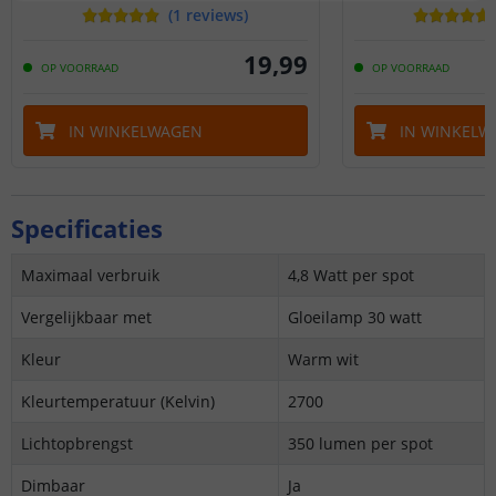
(
1
reviews
)
19
,
99
OP VOORRAAD
OP VOORRAAD
IN WINKELWAGEN
IN WINKELW
Specificaties
Maximaal verbruik
4,8 Watt per spot
Vergelijkbaar met
Gloeilamp 30 watt
Kleur
Warm wit
Kleurtemperatuur (Kelvin)
2700
Lichtopbrengst
350 lumen per spot
Dimbaar
Ja