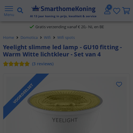
2 jaar garantie
Menu
Al
13
jaar koning in prijs, kwaliteit & service
Gratis verzending vanaf € 20,- NL en BE
Home
Domotica
Wifi
Wifi spots
Klantbeoordeling 9.1
Yeelight slimme led lamp - GU10 fitting -
Warm Witte lichtkleur - Set van 4
Voor 23:45 uur besteld,
morgen in huis
(
3
reviews
)
VOORDEELSET