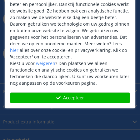
meestal sneller!
beter en persoonlijker. Dankzij functionele cookies werkt
de website goed. Ze hebben ook een analytische functie.
073 704 11 00
Zo maken we de website elke dag een beetje beter.
Whatsapp op ma t/m vr
Daarom gebruiken we technologie om uw gedrag binnen
van 9.00 tot 22.00 uur
en buiten onze website te volgen. We gebruiken uw
Zaterdag van 9.00 tot 17.00 uur
gegevens voor het personaliseren van advertenties. Dat
Zondag van 12.00 tot 17.00 uur
doen we op een anonieme manier.
Meer weten?
Lees
Kantoor / Showroom
hier
alles over onze cookie- en privacyverklaring. Klik op
Rietveldenweg
49
D
'Accepteer' om te accepteren.
5222AP
's
Hertogenbosch
Kiest u voor
weigeren
?
Dan plaatsen we alleen
Maandag t/m zaterdag geopend
functionele en analytische cookies en gebruiken we
van 09.00 tot 17.00 uur
technieken die daarop lijken. U kunt uw voorkeuren later
nog aanpassen op de voorkeuren pagina.
Klantenservice
Accepteer
Over
SmarthomeKoning
Product
extra informatie