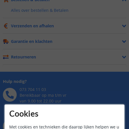
Alles over bestellen & Betalen
Verzenden en afhalen
Garantie en klachten
Retourneren
Hulp nodig?
073 704 11 03
Bereikbaar op ma t/m vr
van 9.00 tot 22.00 uur
Zaterdag van 9.00 tot 17.00 uur
Zondag van 12.00 tot 17.00 uur
Cookies
info@smarthomekoning.nl
Met cookies en technieken die daarop lijken helpen we u
Binnen 24 uur antwoord,