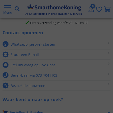
2 jaar garantie
Menu
Al
13
jaar koning in prijs, kwaliteit & service
Gratis verzending vanaf € 20,- NL en BE
Contact opnemen
Klantbeoordeling 9.1
Whatsapp gesprek starten
Voor 23:45 uur besteld,
morgen in huis
Stuur een E-mail
Stel uw vraag op Live Chat
Bereikbaar via
073-7041103
Bezoek de showroom
Waar bent u naar op zoek?
Bestellen & Betalen