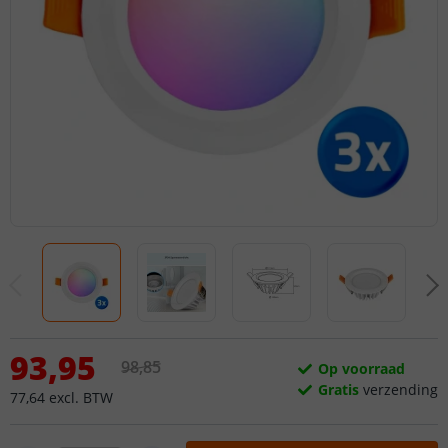
93
,
95
98
,
85
Op voorraad
Gratis
verzending
77
,
64
excl.
BTW