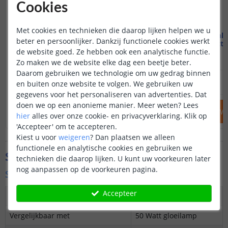
Cookies
Met cookies en technieken die daarop lijken helpen we u
Miboxer wifi module met App
Wifi in
beter en persoonlijker. Dankzij functionele cookies werkt
18 watt
de website goed. Ze hebben ook een analytische functie.
(
35
reviews
)
Zo maken we de website elke dag een beetje beter.
Daarom gebruiken we technologie om uw gedrag binnen
27
,
95
en buiten onze website te volgen. We gebruiken uw
OP VOORRAAD
OP VOORRAAD
gegevens voor het personaliseren van advertenties. Dat
doen we op een anonieme manier.
Meer weten?
Lees
IN WINKELWAGEN
IN WINKELW
hier
alles over onze cookie- en privacyverklaring. Klik op
'Accepteer' om te accepteren.
Kiest u voor
weigeren
?
Dan plaatsen we alleen
functionele en analytische cookies en gebruiken we
Specificaties
technieken die daarop lijken. U kunt uw voorkeuren later
nog aanpassen op de voorkeuren pagina.
Specificaties
Accepteer
Maximaal verbruik
6 Watt
Vergelijkbaar met
50 Watt gloeilamp