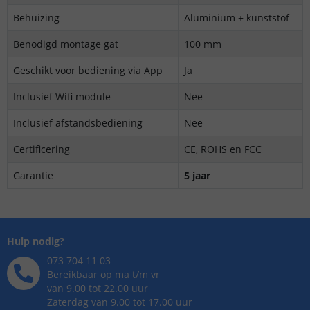
Behuizing
Aluminium + kunststof
Benodigd montage gat
100 mm
Geschikt voor bediening via App
Ja
Inclusief Wifi module
Nee
Inclusief afstandsbediening
Nee
Certificering
CE, ROHS en FCC
Garantie
5 jaar
Hulp nodig?
073 704 11 03
Bereikbaar op ma t/m vr
van 9.00 tot 22.00 uur
Zaterdag van 9.00 tot 17.00 uur