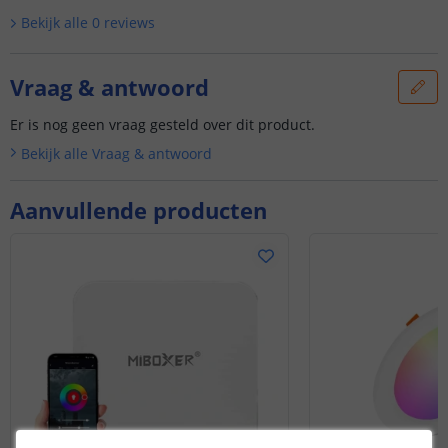
Bekijk alle
0
reviews
Vraag & antwoord
Er is nog geen vraag gesteld over dit product.
Bekijk alle
Vraag & antwoord
Aanvullende producten