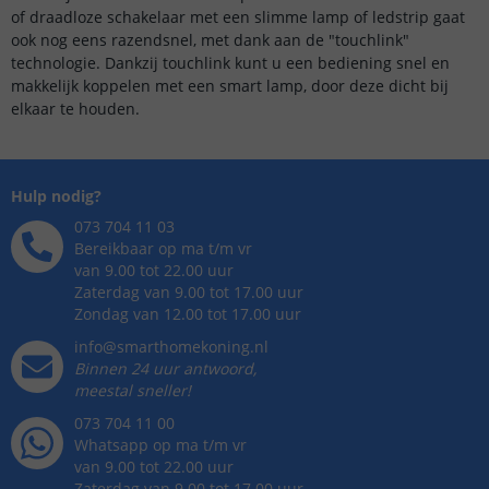
of draadloze schakelaar met een slimme lamp of ledstrip gaat
ook nog eens razendsnel, met dank aan de "touchlink"
technologie. Dankzij touchlink kunt u een bediening snel en
makkelijk koppelen met een smart lamp, door deze dicht bij
elkaar te houden.
Hulp nodig?
073 704 11 03
Bereikbaar op ma t/m vr
van 9.00 tot 22.00 uur
Zaterdag van 9.00 tot 17.00 uur
Zondag van 12.00 tot 17.00 uur
info@smarthomekoning.nl
Binnen 24 uur antwoord,
meestal sneller!
073 704 11 00
Whatsapp op ma t/m vr
van 9.00 tot 22.00 uur
Zaterdag van 9.00 tot 17.00 uur