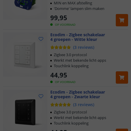
MIN en MAX afstelling
'Domme' lampen slim maken
99
,
95
OP VOORRAAD
Ecodim - Zigbee schakelaar
4 groepen - Witte kleur
(
3
reviews
)
Zigbee 3.0 protocol
Werkt met bekende licht-apps
Touchlink koppeling
44
,
95
OP VOORRAAD
Ecodim - Zigbee schakelaar
4 groepen - Zwarte kleur
(
3
reviews
)
Zigbee 3.0 protocol
Werkt met bekende licht-apps
Touchlink koppeling