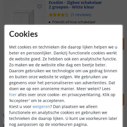
Ecodim - Zigbee schakelaar
2 groepen - Witte kleur
(
1
reviews
)
Friends of Hue schakelaar
Per knop scene toe te kennen
Universeel design
Cookies
44
,
95
Met cookies en technieken die daarop lijken helpen we u
OP VOORRAAD
beter en persoonlijker. Dankzij functionele cookies werkt
Ecodim - Zigbee schakelaar
de website goed. Ze hebben ook een analytische functie.
2 groepen - Zwarte kleur
Zo maken we de website elke dag een beetje beter.
Daarom gebruiken we technologie om uw gedrag binnen
en buiten onze website te volgen. We gebruiken uw
Friends of Hue schakelaar
gegevens voor het personaliseren van advertenties. Dat
Per knop scene toe te kennen
Universeel design
doen we op een anonieme manier.
Meer weten?
Lees
hier
alles over onze cookie- en privacyverklaring. Klik op
54
,
95
'Accepteer' om te accepteren.
OP VOORRAAD
Kiest u voor
weigeren
?
Dan plaatsen we alleen
functionele en analytische cookies en gebruiken we
Wat is EcoDim?
technieken die daarop lijken. U kunt uw voorkeuren later
nog aanpassen op de voorkeuren pagina.
EcoDim is een merk van Nederlandse bodem dat