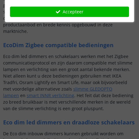
gespecialiseerd is in slimme Zigbee compatible dimmers en
Accepteer
schakelaars. Doordat het bedrijf zich geheel gefocust heeft op
deze universele Zigbee bedieningen heeft het een breed
productaanbod en brede kennis opgebouwd in deze
marktniche.
EcoDim Zigbee compatible bedieningen
Eco dim led dimmers en schakelaars werken met het Zigbee
communicatieprotocol en zijn daarom compatible met slimme
lampen en verlichting van een groot aantal bekende merken.
Niet alleen kunt u deze bedieningen gebruiken met IKEA
Tradfri, Osram Lightify en Smart Life, maar ook bijvoorbeeld
met voordelige alternatieve zoals
slimme GLEDOPTO
lampen
en
smart INNR verlichting
. Het feit dat deze bediening
zo breed bruikbaar is met verschillende merken in de wereld
van de slimme verlichting is een groot pluspunt.
Eco dim led dimmers en draadloze schakelaars
De Eco dim inbouw dimmers kunnen gebruikt worden om