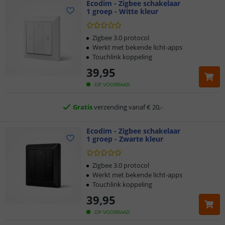
Ecodim - Zigbee schakelaar
1 groep - Witte kleur
Klantbeoordeling 9.1
Zigbee 3.0 protocol
Werkt met bekende licht-apps
Touchlink koppeling
Voor 23:45 uur besteld,
morgen in huis
39
,
95
2 jaar garantie
OP VOORRAAD
Gratis
verzending vanaf € 20,-
Ecodim - Zigbee schakelaar
Klantbeoordeling 9.1
1 groep - Zwarte kleur
Voor 23:45 uur besteld,
morgen in huis
Zigbee 3.0 protocol
Werkt met bekende licht-apps
Touchlink koppeling
39
,
95
OP VOORRAAD