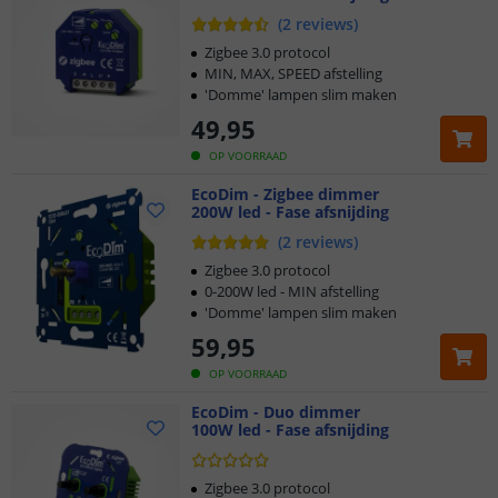
Compatible met Google Assistant en Amazon Alexa
(
2
reviews
)
Zigbee 3.0 protocol
MIN, MAX, SPEED afstelling
'Domme' lampen slim maken
49
,
95
OP VOORRAAD
EcoDim - Zigbee dimmer
200W led - Fase afsnijding
(
2
reviews
)
Zigbee 3.0 protocol
0-200W led - MIN afstelling
'Domme' lampen slim maken
59
,
95
OP VOORRAAD
EcoDim - Duo dimmer
100W led - Fase afsnijding
Zigbee 3.0 protocol