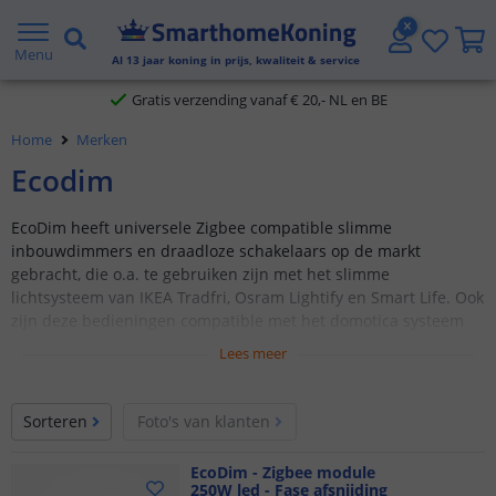
2 jaar garantie
Menu
Al
13
jaar koning in prijs, kwaliteit & service
Gratis verzending vanaf € 20,- NL en BE
Home
Merken
Klantbeoordeling 9.1
Ecodim
Voor 23:45 uur besteld,
morgen in huis
EcoDim heeft universele Zigbee compatible slimme
inbouwdimmers en draadloze schakelaars op de markt
gebracht, die o.a. te gebruiken zijn met het slimme
lichtsysteem van IKEA Tradfri, Osram Lightify en Smart Life. Ook
zijn deze bedieningen compatible met het domotica systeem
van Google Assistant en Amazon Alexa.
Lees meer
Universele Zigbee compatible bedieningen
Led dimmers en draadloze schakelaars
Sorteren
Foto's van klanten
Gewone "domme" verlichting slim bedienen
EcoDim - Zigbee module
Bediening via app
250W led - Fase afsnijding