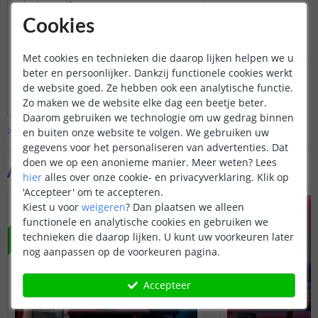
adapter gaat?
Door
Rene
op
dinsdag 6 mei 2025
Cookies
Aan elke spot zit een kabel met een T-
splitsing. Eentje naar een mannelijke\
Met cookies en technieken die daarop lijken helpen we u
stekker, de andere naar een
beter en persoonlijker. Dankzij functionele cookies werkt
vrouwelijke. Allebei met een kabel van
de website goed. Ze hebben ook een analytische functie.
Bekijk
hele
antwoord
100cm. Dus u kunt tot 200cm
Zo maken we de website elke dag een beetje beter.
Door
Louise
op
woensdag 7 mei 2025
overbruggen met de kabels.
Daarom gebruiken we technologie om uw gedrag binnen
Bekijk alle
Vraag & antwoord
en buiten onze website te volgen. We gebruiken uw
gegevens voor het personaliseren van advertenties. Dat
doen we op een anonieme manier.
Meer weten?
Lees
Aanvullende producten
hier
alles over onze cookie- en privacyverklaring. Klik op
'Accepteer' om te accepteren.
Kiest u voor
weigeren
?
Dan plaatsen we alleen
NIEUW
NIEUW
functionele en analytische cookies en gebruiken we
technieken die daarop lijken. U kunt uw voorkeuren later
nog aanpassen op de voorkeuren pagina.
Accepteer