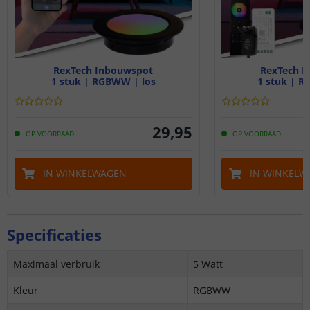
RexTech Inbouwspot
RexTech I
1 stuk | RGBWW | los
1 stuk | R
29
,
95
OP VOORRAAD
OP VOORRAAD
IN WINKELWAGEN
IN WINKELW
Specificaties
Maximaal verbruik
5 Watt
Kleur
RGBWW