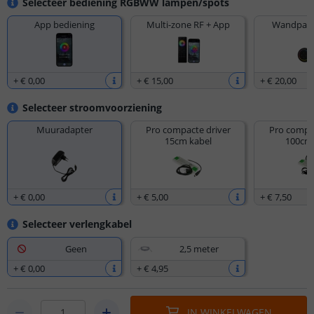
Selecteer bediening RGBWW lampen/spots
App bediening
Multi-zone RF + App
Wandpane
+
€ 0
,
00
+
€ 15
,
00
+
€ 20
,
00
Selecteer stroomvoorziening
Muuradapter
Pro compacte driver
Pro compac
15cm kabel
100cm 
+
€ 0
,
00
+
€ 5
,
00
+
€ 7
,
50
Selecteer verlengkabel
Geen
2,5 meter
+
€ 0
,
00
+
€ 4
,
95
IN WINKELWAGEN