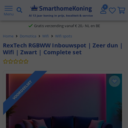
2 jaar garantie
Menu
Al
13
jaar koning in prijs, kwaliteit & service
Gratis verzending vanaf € 20,- NL en BE
Home
Domotica
Wifi
Wifi spots
Klantbeoordeling 9.1
RexTech RGBWW Inbouwspot | Zeer dun |
Wifi | Zwart | Complete set
Voor 23:45 uur besteld,
morgen in huis
VOORDEELSET