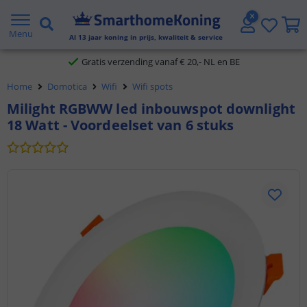
2 jaar garantie
Menu
Al
13
jaar koning in prijs, kwaliteit & service
Gratis verzending vanaf € 20,- NL en BE
Home
Domotica
Wifi
Wifi spots
Klantbeoordeling 9.1
Milight RGBWW led inbouwspot downlight
18 Watt - Voordeelset van 6 stuks
Voor 23:45 uur besteld,
morgen in huis