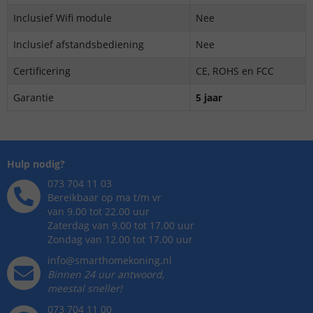
Inclusief Wifi module
Nee
Inclusief afstandsbediening
Nee
Certificering
CE, ROHS en FCC
Garantie
5 jaar
Hulp nodig?
073 704 11 03
Bereikbaar op ma t/m vr
van 9.00 tot 22.00 uur
Zaterdag van 9.00 tot 17.00 uur
Zondag van 12.00 tot 17.00 uur
info@smarthomekoning.nl
Binnen 24 uur antwoord,
meestal sneller!
073 704 11 00