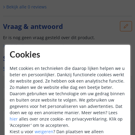
Bekijk alle
0
reviews
Vraag & antwoord
Er is nog geen vraag gesteld over dit product.
Bekijk alle
Vraag & antwoord
Cookies
Specificaties
Specificaties
Met cookies en technieken die daarop lijken helpen we u
beter en persoonlijker. Dankzij functionele cookies werkt
de website goed. Ze hebben ook een analytische functie.
Maximaal verbruik
18 Watt
Zo maken we de website elke dag een beetje beter.
Vergelijkbaar met
Gloeilamp
Daarom gebruiken we technologie om uw gedrag binnen
en buiten onze website te volgen. We gebruiken uw
Lumen
2700 - 6500LM
gegevens voor het personaliseren van advertenties. Dat
doen we op een anonieme manier.
Meer weten?
Lees
CRI
>80
hier
alles over onze cookie- en privacyverklaring. Klik op
'Accepteer' om te accepteren.
Kleur
RGB (alle kleuren)
Kiest u voor
weigeren
?
Dan plaatsen we alleen
CCT (Instelbaar wit)