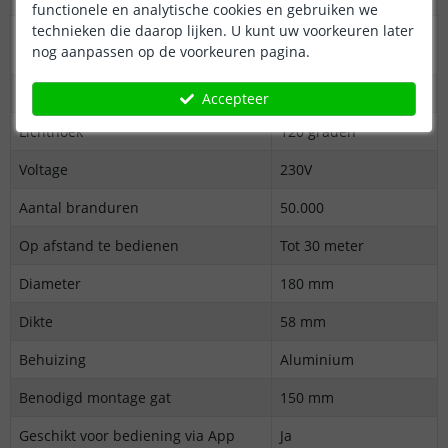
functionele en analytische cookies en gebruiken we
technieken die daarop lijken. U kunt uw voorkeuren later
Kleurtemperatuur (Kelvin)
2700 (warm wit)
nog aanpassen op de voorkeuren pagina.
6500 (koud wit)
Dimbaar
Ja
Accepteer
Lichthoek
120 graden
Voltage
230V
Aantal branduren
50.000
Op afstand te bedienen
Tot 30 meter
Diameter
180 mm
Dikte
58 mm
Behuizing
Aluminium
Benodigd montage gat
150 mm
Geschikt voor bediening via App
Ja