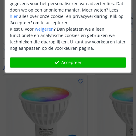
controller waarmee u de multizone
vide?
gegevens voor het personaliseren van advertenties. Dat
afstandsbediening mee kan connecten.
Mvg Ferry
Door
Ferry
op
maandag 18
doen we op een anonieme manier.
Meer weten?
Lees
hier
alles over onze cookie- en privacyverklaring. Klik op
Er kunnen maximaal
'Accepteer' om te accepteren.
gekoppeld worden a
Kiest u voor
weigeren
?
Dan plaatsen we alleen
Bekijk
hele
antwoord
Bekijk
hele
antwoo
functionele en analytische cookies en gebruiken we
Door
Louise
op
maandag 7 oktober 2024
Door
Louise
op
dinsdag 19
technieken die daarop lijken. U kunt uw voorkeuren later
nog aanpassen op de voorkeuren pagina.
Bekijk alle
Vraag & antwoord
Accepteer
Aanvullende producten