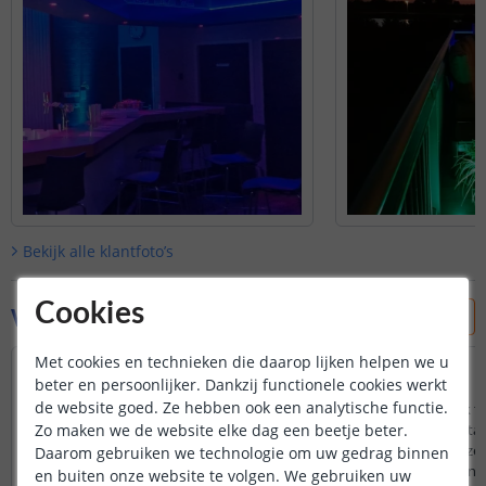
Bekijk alle
klantfoto’s
Cookies
Vraag & antwoord
Met cookies en technieken die daarop lijken helpen we u
Hebben deze lampen een controller
Beste,
beter en persoonlijker. Dankzij functionele cookies werkt
(ontvanger) nodig om te gebruiken via de
de website goed. Ze hebben ook een analytische functie.
afstandbediening? En zoja, welke? Mvg
Zijn deze spots ook t
Zo maken we de website elke dag een beetje beter.
meerdere wandafstan
Door
Bart
op
maandag 7 oktober 2024
Bijvoorbeeld in de ze
Daarom gebruiken we technologie om uw gedrag binnen
De spots hebben een ingebouwde
de begane grond en e
en buiten onze website te volgen. We gebruiken uw