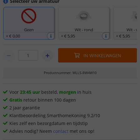
Selecteer uw armatuur
Geen
Wit - rond
Wit - v
+
€ 0
,
00
+
€ 5
,
95
+
€ 5
,
95
IN WINKELWAGEN
Productnummer
:
WLLS-RW4W10
Voor
23:45 uur
besteld,
morgen
in huis
Gratis
retour binnen 100 dagen
2 jaar garantie
Klantbeoordeling SmarthomeKoning 9.2/10
Kies zelf een bezorgdatum en tijdstip
Advies nodig? Neem
contact
met ons op!