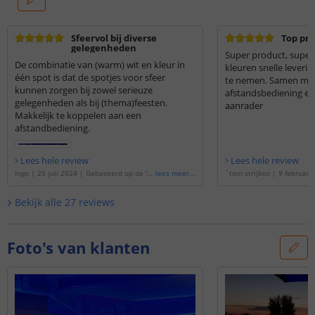
Sfeervol bij diverse
Top pr
gelegenheden
Super product, super 
De combinatie van (warm) wit en kleur in
kleuren snelle leverin
één spot is dat de spotjes voor sfeer
te nemen. Samen me
kunnen zorgen bij zowel serieuze
afstandsbediening ee
gelegenheden als bij (thema)feesten.
aanrader
Makkelijk te koppelen aan een
afstandbediening.
Lees hele review
Lees hele review
Ingo
|
25 juli 2024
|
Gebaseerd op de
'
W
lees meer
...
`tom strijbos
|
9 februari
IFI LED spot RGBWW 4W GU10 fitting
'
erd op de
'
WIFI LED spot
0 fitting
'
Bekijk alle
27
reviews
Foto's van klanten