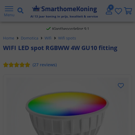
Gratis verzending vanaf € 20,- NL en BE
Menu
Al
13
jaar koning in prijs, kwaliteit & service
Klantbeoordeling 9.1
Home
Domotica
Wifi
Wifi spots
Voor 23:45 uur besteld,
morgen in huis
WIFI LED spot RGBWW 4W GU10 fitting
(
27
reviews
)