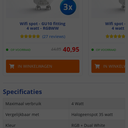
Wifi spot - GU10 fitting
Wifi spot - 
4 watt - RGBWW
4 watt 
(
27
reviews
)
40
,
95
44
,
85
OP VOORRAAD
OP VOORRAAD
IN WINKELWAGEN
IN WINKELW
Specificaties
Maximaal verbruik
4 Watt
Vergelijkbaar met
Halogeenspot 35 watt
Kleur
RGB + Dual White