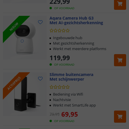
229
,
99
OP VOORRAAD
Aqara Camera Hub G3
Met AI-gezichtsherkenning
NIEUW
Ingebouwde hub
Met gezichtsherkenning
Werkt met meerdere platforms
119
,
99
OP VOORRAAD
Slimme buitencamera
ACTIEPRIJS
Met schijnwerper
Bediening via Wifi
Nachtvisie
Werkt met SmartLife app
69
,
95
79
,
95
OP VOORRAAD