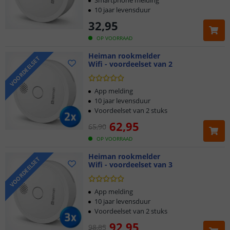
Smartphone melding
10 jaar levensduur
32
,
95
OP VOORRAAD
Heiman rookmelder
VOORDEELSET
Wifi - voordeelset van 2
App melding
10 jaar levensduur
Voordeelset van 2 stuks
62
,
95
65
,
90
OP VOORRAAD
Heiman rookmelder
VOORDEELSET
Wifi - voordeelset van 3
App melding
10 jaar levensduur
Voordeelset van 2 stuks
92
,
95
98
,
85