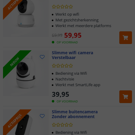
ACTIEPRIJS
Werkt met de SmartLife app
Werkt op wifi
Met gezichtsherkenning
Werkt met meerdere platforms
59
,
95
69
,
99
OP VOORRAAD
Slimme wifi camera
Verstelbaar
NIEUW
Bediening via Wifi
Nachtvisie
Werkt met SmartLife app
39
,
95
OP VOORRAAD
Slimme buitencamera
ACTIEPRIJS
Zonder abonnement
Bediening via Wifi