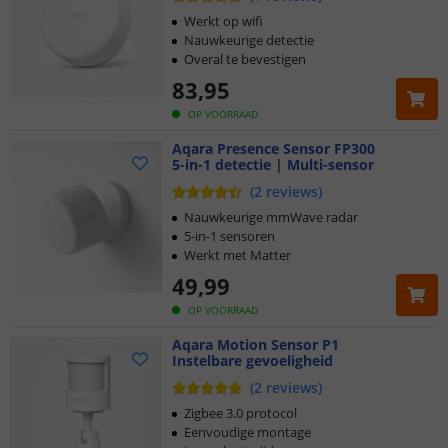
Werkt op wifi
Nauwkeurige detectie
Overal te bevestigen
83
,
95
OP VOORRAAD
Aqara Presence Sensor FP300
5-in-1 detectie | Multi-sensor
(
2
reviews
)
Nauwkeurige mmWave radar
5-in-1 sensoren
Werkt met Matter
49
,
99
OP VOORRAAD
Aqara Motion Sensor P1
Instelbare gevoeligheid
(
2
reviews
)
Zigbee 3.0 protocol
Eenvoudige montage