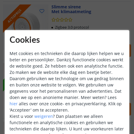
Slimme sirene
ACTIEPRIJS
Met klimaatmeting
Zigbee 3.0 protocol
90 dB sirene
Cookies
Werkt met de SmartLife app
24
,
95
29
,
95
Met cookies en technieken die daarop lijken helpen we u
OP VOORRAAD
beter en persoonlijker. Dankzij functionele cookies werkt
Aqara Presence Sensor FP300
de website goed. Ze hebben ook een analytische functie.
VOORDEELSET
Multi-sensor | Set van 2
Zo maken we de website elke dag een beetje beter.
Daarom gebruiken we technologie om uw gedrag binnen
en buiten onze website te volgen. We gebruiken uw
Nauwkeurige mmWave radar
gegevens voor het personaliseren van advertenties. Dat
5-in-1 sensoren
doen we op een anonieme manier.
Voordeelset van 2 stuks
Meer weten?
Lees
hier
alles over onze cookie- en privacyverklaring. Klik op
89
,
50
99
,
98
'Accepteer' om te accepteren.
OP VOORRAAD
Kiest u voor
weigeren
?
Dan plaatsen we alleen
functionele en analytische cookies en gebruiken we
Aqara Presence Sensor FP300
VOORDEELSET
technieken die daarop lijken. U kunt uw voorkeuren later
Multi-sensor | Set van 3