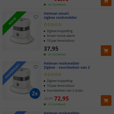
OP VOORRAAD
Heiman smart
zigbee rookmelder
NIEUW
Zigbee koppeling
Smart home alarm
10 jaar levensduur
37
,
95
OP VOORRAAD
Heiman rookmelder
VOORDEELSET
Zigbee - voordeelset van 2
Zigbee koppeling
10 jaar levensduur
Voordeelset van 2 stuks
72
,
95
75
,
90
OP VOORRAAD
Heiman rookmelder