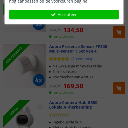
nog aanpassen op de voorkeuren pagina.
Nauwkeurige mmWave radar
Accepteer
5-in-1 sensoren
Voordeelset van 3 stuks
134
,
50
149
,
97
OP VOORRAAD
Aqara Presence Sensor FP300
VOORDEELSET
Multi-sensor | Set van 4
(
1
reviews
)
Nauwkeurige mmWave radar
5-in-1 sensoren
Voordeelset van 4 stuks
169
,
50
199
,
96
OP VOORRAAD
Aqara Camera Hub G350
Lokale AI-herkenning
NIEUW
Ingebouwde hub
Met gezichtsherkenning