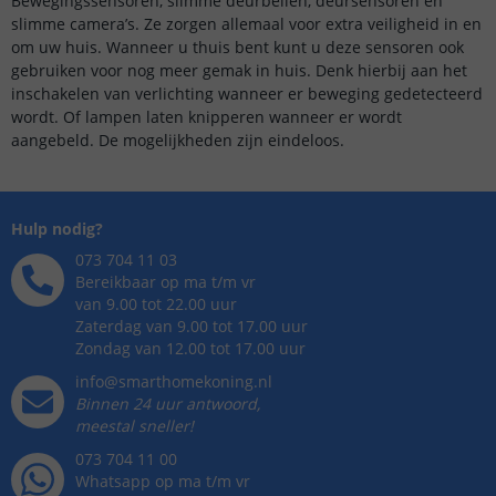
Bewegingssensoren, slimme deurbellen, deursensoren en
slimme camera’s. Ze zorgen allemaal voor extra veiligheid in en
om uw huis. Wanneer u thuis bent kunt u deze sensoren ook
gebruiken voor nog meer gemak in huis. Denk hierbij aan het
inschakelen van verlichting wanneer er beweging gedetecteerd
wordt. Of lampen laten knipperen wanneer er wordt
aangebeld. De mogelijkheden zijn eindeloos.
Hulp nodig?
073 704 11 03
Bereikbaar op ma t/m vr
van 9.00 tot 22.00 uur
Zaterdag van 9.00 tot 17.00 uur
Zondag van 12.00 tot 17.00 uur
info@smarthomekoning.nl
Binnen 24 uur antwoord,
meestal sneller!
073 704 11 00
Whatsapp op ma t/m vr