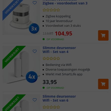
VOORDEELSET
Zigbee - voordeelset van 3
Zigbee koppeling
10 jaar levensduur
Voordeelset van 3 stuks
104
,
95
113
,
85
OP VOORRAAD
Slimme deursensor
VOORDEELSET
Wifi - Set van 4
Bediening via Wifi
Diverse toepassingen mogelijk
Werkt met SmartLife app
33
,
95
OP VOORRAAD
Slimme deursensor
VOORDEELSET
Wifi - Set van 6