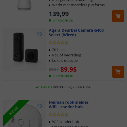
Werkt met meerdere platforms
139
,
99
OP VOORRAAD
Aqara Deurbel Camera G400
Select (Wired)
Klantbeoordeling 9.1
Voor 23:45 uur besteld,
morgen in huis
2K beeld
PoE of bedrading
Lokale detectie
2 jaar garantie
89
,
95
99
,
99
Gratis
verzending vanaf € 20,-
OP VOORRAAD
Klantbeoordeling 9.1
Voor 23:45 uur besteld,
Heiman rookmelder
morgen in huis
Wifi - zonder hub
NIEUW
Wifi zonder hub