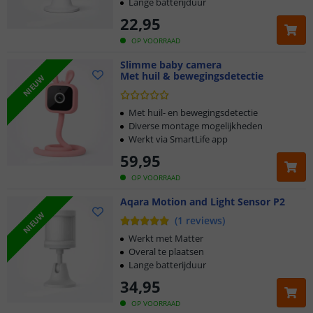
Lange batterijduur
22
,
95
OP VOORRAAD
Slimme baby camera
Met huil & bewegingsdetectie
NIEUW
Met huil- en bewegingsdetectie
Diverse montage mogelijkheden
Werkt via SmartLife app
59
,
95
OP VOORRAAD
Aqara Motion and Light Sensor P2
Klantbeoordeling 9.1
NIEUW
(
1
reviews
)
Voor 23:45 uur besteld,
morgen in huis
Werkt met Matter
Overal te plaatsen
Lange batterijduur
2 jaar garantie
34
,
95
Gratis
verzending vanaf € 20,-
OP VOORRAAD