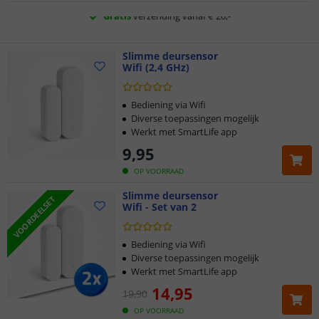
Klantbeoordeling 9.1
Voor 23:45 uur besteld,
Slimme deursensor
morgen in huis
Wifi (2,4 GHz)
Bediening via Wifi
Diverse toepassingen mogelijk
Werkt met SmartLife app
9
,
95
OP VOORRAAD
Slimme deursensor
VOORDEELSET
Wifi - Set van 2
Bediening via Wifi
Diverse toepassingen mogelijk
Werkt met SmartLife app
14
,
95
19
,
90
OP VOORRAAD