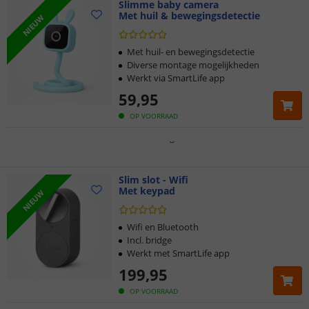
Slimme baby camera
Met huil & bewegingsdetectie
Klantbeoordeling 9.1
NIEUW
Voor 23:45 uur besteld,
morgen in huis
Met huil- en bewegingsdetectie
Diverse montage mogelijkheden
Werkt via SmartLife app
2 jaar garantie
59
,
95
Gratis
verzending vanaf € 20,-
OP VOORRAAD
Klantbeoordeling 9.1
Voor 23:45 uur besteld,
Slim slot - Wifi
morgen in huis
Met keypad
NIEUW
Wifi en Bluetooth
Incl. bridge
Werkt met SmartLife app
199
,
95
OP VOORRAAD