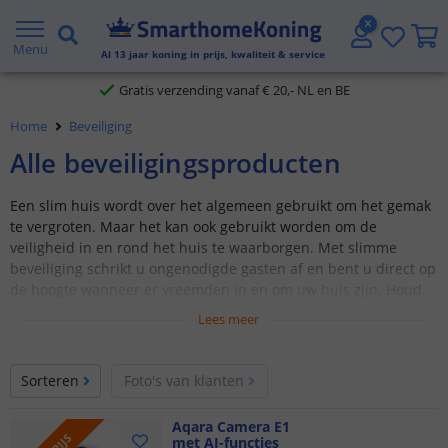
Gratis verzending vanaf € 20,- NL en BE
Menu
Al
13
jaar koning in prijs, kwaliteit & service
Klantbeoordeling 9.1
Home
Beveiliging
Voor 23:45 uur besteld,
morgen in huis
Alle beveiligingsproducten
Een slim huis wordt over het algemeen gebruikt om het gemak
te vergroten. Maar het kan ook gebruikt worden om de
veiligheid in en rond het huis te waarborgen. Met slimme
beveiliging schrikt u ongenodigde gasten af en bent u direct op
de hoogte wanneer er vreemden in en om uw huis zijn. Houd
een oogje in het zeil via de SmartLife app. Vóór 23:45 uur
Lees meer
besteld, morgen in huis!
Schrikt ongewenste gasten af
Sorteren
Foto's van klanten
Ruime keuze uit verschillende sensoren
Direct een notificatie op uw smartphone
Aqara Camera E1
met AI-functies