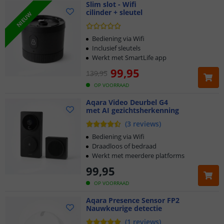
Slim slot - Wifi
cilinder + sleutel
NIEUW
Bediening via Wifi
Inclusief sleutels
Werkt met SmartLife app
99
,
95
139
,
95
OP VOORRAAD
Aqara Video Deurbel G4
met AI gezichtsherkenning
(
3
reviews
)
Bediening via Wifi
Draadloos of bedraad
Werkt met meerdere platforms
99
,
95
OP VOORRAAD
Aqara Presence Sensor FP2
Nauwkeurige detectie
(
1
reviews
)