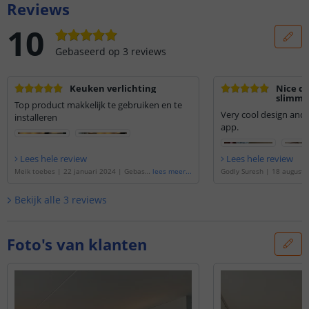
Reviews
10
Gebaseerd op
3
reviews
Keuken verlichting
Nice de
slimme 
Top product makkelijk te gebruiken en te
fitting
Very cool design and
installeren
lichtkl
app.
Lees hele review
Lees hele review
Meik toebes
|
22 januari 2024
|
Gebase
lees meer
...
Godly Suresh
|
18 augustu
erd op de
'
Yeelight slimme led lamp - GU
seerd op de
'
Yeelight slim
10 fitting - Warm Witte lichtkleur
'
GU10 fitting - Warm Witte l
Bekijk alle
3
reviews
van 4
'
Foto's van klanten