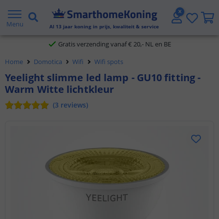
2 jaar garantie
Menu
Al
13
jaar koning in prijs, kwaliteit & service
Gratis verzending vanaf € 20,- NL en BE
Home
Domotica
Wifi
Wifi spots
Klantbeoordeling 9.1
Yeelight slimme led lamp - GU10 fitting -
Warm Witte lichtkleur
Voor 23:45 uur besteld,
morgen in huis
(
3
reviews
)