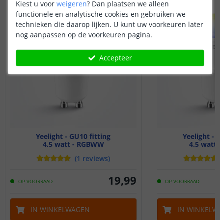
Kiest u voor
weigeren
?
Dan plaatsen we alleen
VOORDEELSET
functionele en analytische cookies en gebruiken we
technieken die daarop lijken. U kunt uw voorkeuren later
nog aanpassen op de voorkeuren pagina.
Accepteer
Yeelight - GU10 fitting
Yeelight - 
4.5 watt - RGBWW
4.5 watt
(
1
reviews
)
19
,
99
OP VOORRAAD
OP VOORRAAD
IN WINKELWAGEN
IN WINKELW