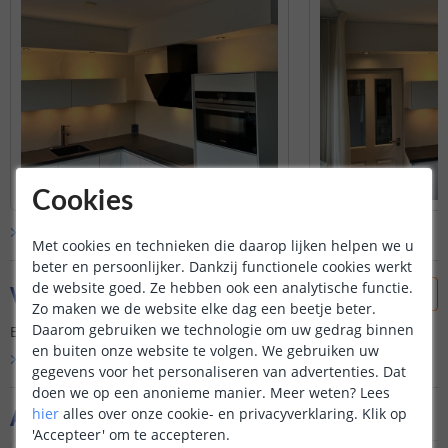
Cookies
Bekijk alle
klantfoto’s
Met cookies en technieken die daarop lijken helpen we u
beter en persoonlijker. Dankzij functionele cookies werkt
de website goed. Ze hebben ook een analytische functie.
Vraag & antwoord
Zo maken we de website elke dag een beetje beter.
Daarom gebruiken we technologie om uw gedrag binnen
Er is nog geen vraag gesteld over dit product.
en buiten onze website te volgen. We gebruiken uw
Bekijk alle
Vraag & antwoord
gegevens voor het personaliseren van advertenties. Dat
doen we op een anonieme manier.
Meer weten?
Lees
Aanvullende producten
hier
alles over onze cookie- en privacyverklaring. Klik op
'Accepteer' om te accepteren.