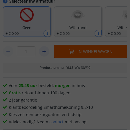
Selecteer uw armatuur
Geen
Wit - rond
Wit - v
+
€ 0
,
00
+
€ 5
,
95
+
€ 5
,
95
IN WINKELWAGEN
Productnummer
:
YLLS-WW48W10
Voor
23:45 uur
besteld,
morgen
in huis
Gratis
retour binnen 100 dagen
2 jaar garantie
Klantbeoordeling SmarthomeKoning 9.2/10
Kies zelf een bezorgdatum en tijdstip
Advies nodig? Neem
contact
met ons op!