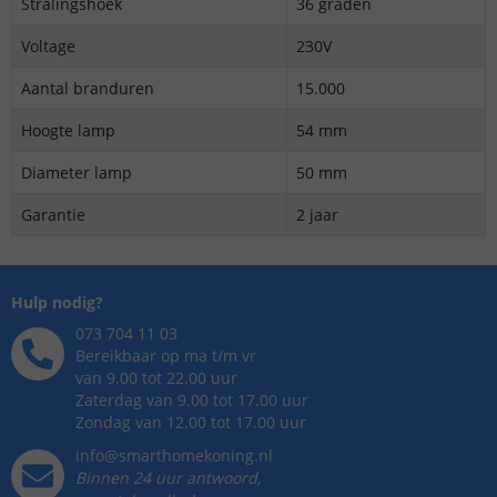
Stralingshoek
36 graden
Voltage
230V
Aantal branduren
15.000
Hoogte lamp
54 mm
Diameter lamp
50 mm
Garantie
2 jaar
Hulp nodig?
073 704 11 03
Bereikbaar op ma t/m vr
van 9.00 tot 22.00 uur
Zaterdag van 9.00 tot 17.00 uur
Zondag van 12.00 tot 17.00 uur
info@smarthomekoning.nl
Binnen 24 uur antwoord,