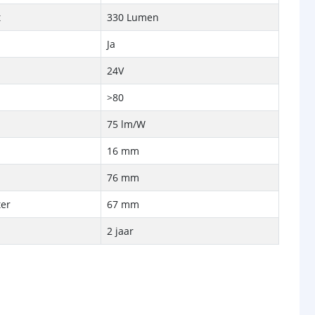
t
330 Lumen
Ja
24V
>80
75 lm/W
16 mm
p
76 mm
er
67 mm
2 jaar