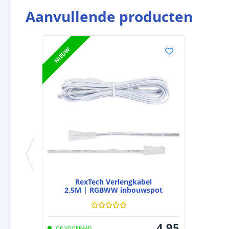
Aanvullende producten
NIEUW
RexTech Verlengkabel
2,5M | RGBWW inbouwspot
4
,
95
OP VOORRAAD