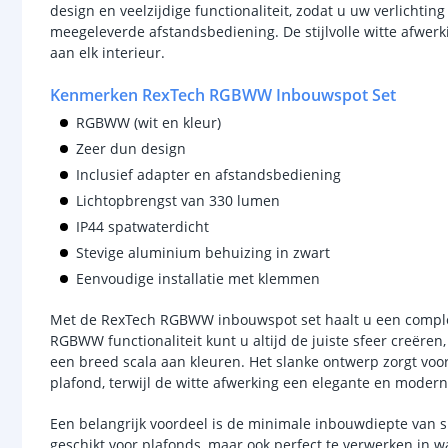
design en veelzijdige functionaliteit, zodat u uw verlichtin
meegeleverde afstandsbediening. De stijlvolle witte afwer
aan elk interieur.
Kenmerken RexTech RGBWW Inbouwspot Set
RGBWW (wit en kleur)
Zeer dun design
Inclusief adapter en afstandsbediening
Lichtopbrengst van 330 lumen
IP44 spatwaterdicht
Stevige aluminium behuizing in zwart
Eenvoudige installatie met klemmen
Met de RexTech RGBWW inbouwspot set haalt u een complete
RGBWW functionaliteit kunt u altijd de juiste sfeer creëren, 
een breed scala aan kleuren. Het slanke ontwerp zorgt voor
plafond, terwijl de witte afwerking een elegante en modern
Een belangrijk voordeel is de minimale inbouwdiepte van sl
geschikt voor plafonds, maar ook perfect te verwerken in 