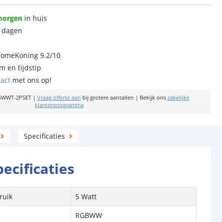
morgen
in huis
0 dagen
homeKoning 9.2/10
m en tijdstip
tact
met ons op!
5WWT-2PSET
|
Vraag offerte aan
bij grotere aantallen
|
Bekijk ons
zakelijke
klantenprogramma
Specificaties
pecificaties
ruik
5 Watt
RGBWW