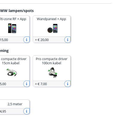
GBWW lampen/spots
lti-zone RF + App
Wandpaneel + App
 15
,
00
+
€ 20
,
00
ening
 compacte driver
Pro compacte driver
15cm kabel
100cm kabel
5
,
00
+
€ 7
,
00
2,5 meter
4
,
95