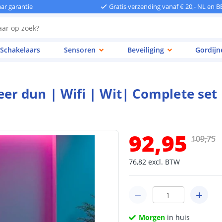
aar garantie
Gratis verzending vanaf € 20,- NL en B
Schakelaars
Sensoren
Beveiliging
Gordijn
r dun | Wifi | Wit| Complete set
92
,
95
109
,
75
76
,
82
excl.
BTW
Morgen
in huis