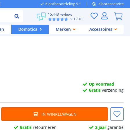
E
Klantbeoordeling 9.1
Klantenservice
15.443 reviews
9.1
/ 10
en
Domotica
Merken
Accessoires
Op voorraad
Gratis
verzending
IN WINKELWAGEN
Gratis
retourneren
2 jaar
garantie