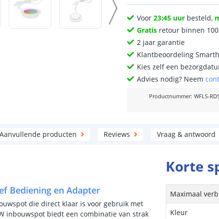
Voor
23:45 uur
besteld,
Gratis
retour binnen 10
2 jaar garantie
Klantbeoordeling Smart
Kies zelf een bezorgdatu
Advies nodig? Neem
con
Productnummer
:
WFLS-RD
Aanvullende producten
Reviews
Vraag & antwoord
Korte s
ef Bediening en Adapter
Maximaal verb
wspot die direct klaar is voor gebruik met
Kleur
W inbouwspot biedt een combinatie van strak