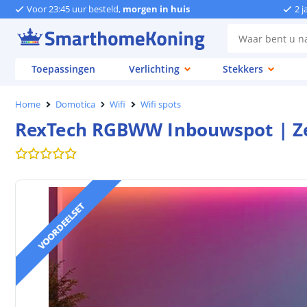
Voor 23:45 uur besteld,
morgen in huis
2 j
Toepassingen
Verlichting
Stekkers
Home
Domotica
Wifi
Wifi spots
RexTech RGBWW Inbouwspot | Zee
VOORDEELSET