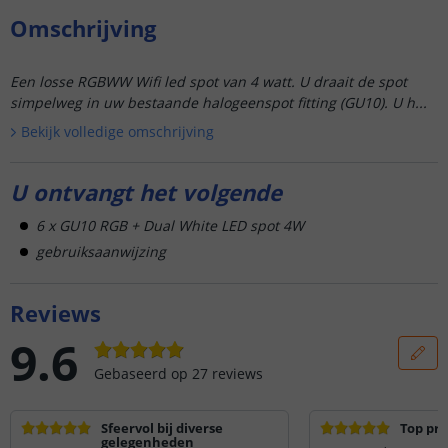
Omschrijving
Een losse RGBWW Wifi led spot van 4 watt. U draait de spot
simpelweg in uw bestaande halogeenspot fitting (GU10). U h...
Bekijk volledige omschrijving
U ontvangt het volgende
6 x GU10 RGB + Dual White LED spot 4W
gebruiksaanwijzing
Reviews
9.6
Gebaseerd op
27
reviews
Sfeervol bij diverse
Top pr
gelegenheden