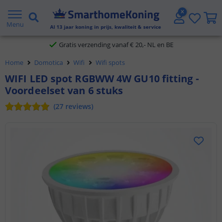
2 jaar garantie
Menu
Al
13
jaar koning in prijs, kwaliteit & service
Gratis verzending vanaf € 20,- NL en BE
Home
Domotica
Wifi
Wifi spots
Klantbeoordeling 9.1
WIFI LED spot RGBWW 4W GU10 fitting -
Voordeelset van 6 stuks
Voor 23:45 uur besteld,
morgen in huis
(
27
reviews
)