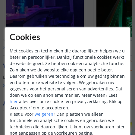
Cookies
Bekijk alle
klantfoto’s
Met cookies en technieken die daarop lijken helpen we u
beter en persoonlijker. Dankzij functionele cookies werkt
de website goed. Ze hebben ook een analytische functie.
Vraag & antwoord
Zo maken we de website elke dag een beetje beter.
Daarom gebruiken we technologie om uw gedrag binnen
Er is nog geen vraag gesteld over dit product.
en buiten onze website te volgen. We gebruiken uw
Bekijk alle
Vraag & antwoord
gegevens voor het personaliseren van advertenties. Dat
doen we op een anonieme manier.
Meer weten?
Lees
Aanvullende producten
hier
alles over onze cookie- en privacyverklaring. Klik op
'Accepteer' om te accepteren.
Kiest u voor
weigeren
?
Dan plaatsen we alleen
functionele en analytische cookies en gebruiken we
technieken die daarop lijken. U kunt uw voorkeuren later
nog aanpassen op de voorkeuren pagina.