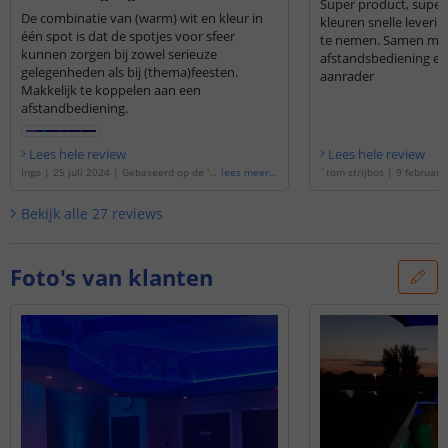
Super product, super 
De combinatie van (warm) wit en kleur in
kleuren snelle leverin
één spot is dat de spotjes voor sfeer
te nemen. Samen me
kunnen zorgen bij zowel serieuze
afstandsbediening ee
gelegenheden als bij (thema)feesten.
aanrader
Makkelijk te koppelen aan een
afstandbediening.
Lees hele review
Lees hele review
Ingo
|
25 juli 2024
|
Gebaseerd op de
'
W
lees meer
...
`tom strijbos
|
9 februari
IFI LED spot RGBWW 4W GU10 fitting
'
erd op de
'
WIFI LED spot
0 fitting
'
Bekijk alle
27
reviews
Foto's van klanten