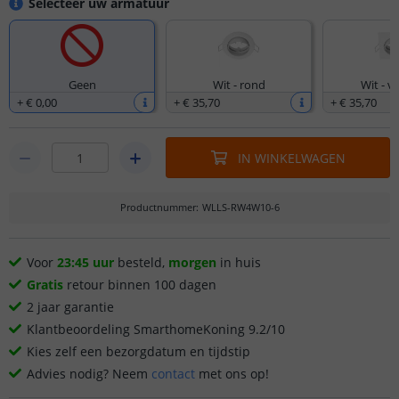
Selecteer uw armatuur
Geen
Wit - rond
Wit - v
+
€ 0
,
00
+
€ 35
,
70
+
€ 35
,
70
IN WINKELWAGEN
Productnummer
:
WLLS-RW4W10-6
Voor
23:45 uur
besteld,
morgen
in huis
Gratis
retour binnen 100 dagen
2 jaar garantie
Klantbeoordeling SmarthomeKoning 9.2/10
Kies zelf een bezorgdatum en tijdstip
Advies nodig? Neem
contact
met ons op!