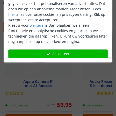
Aanvullende producten
gegevens voor het personaliseren van advertenties. Dat
doen we op een anonieme manier.
Meer weten?
Lees
ACTIEPRIJS
hier
alles over onze cookie- en privacyverklaring. Klik op
'Accepteer' om te accepteren.
Kiest u voor
weigeren
?
Dan plaatsen we alleen
functionele en analytische cookies en gebruiken we
technieken die daarop lijken. U kunt uw voorkeuren later
nog aanpassen op de voorkeuren pagina.
Accepteer
Aqara Camera E1
Aqara Presenc
met AI-functies
5-in-1 detectie
59
,
95
69
,
99
OP VOORRAAD
OP VOORRAAD