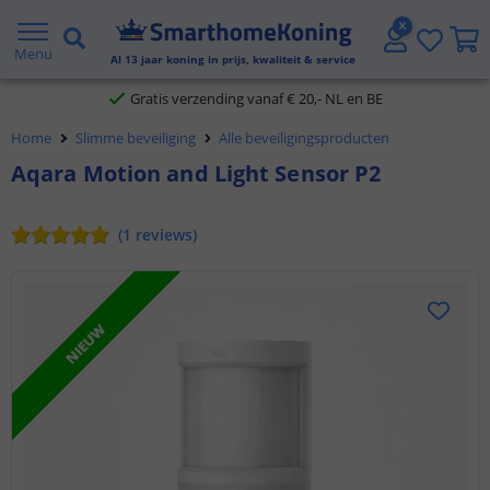
2 jaar garantie
Menu
Al
13
jaar koning in prijs, kwaliteit & service
Gratis verzending vanaf € 20,- NL en BE
Home
Slimme beveiliging
Alle beveiligingsproducten
Klantbeoordeling 9.1
Aqara Motion and Light Sensor P2
Voor 23:45 uur besteld,
morgen in huis
(
1
reviews
)
NIEUW