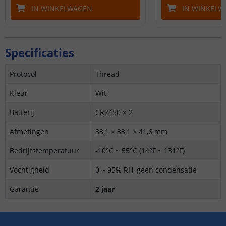
IN WINKELWAGEN
IN WINKELW
Specificaties
Protocol
Thread
Kleur
Wit
Batterij
CR2450 × 2
Afmetingen
33,1 × 33,1 × 41,6 mm
Bedrijfstemperatuur
-10°C ~ 55°C (14°F ~ 131°F)
Vochtigheid
0 ~ 95% RH, geen condensatie
Garantie
2 jaar