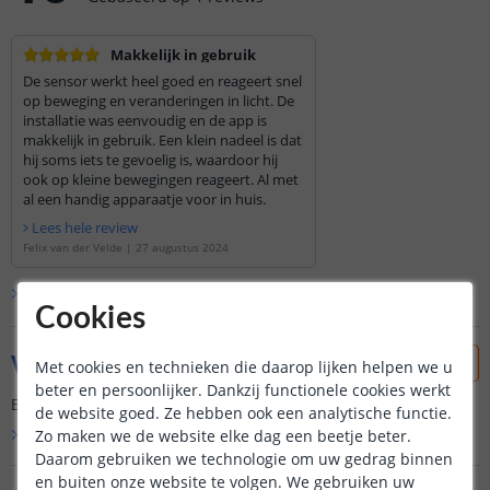
Makkelijk in gebruik
De sensor werkt heel goed en reageert snel
op beweging en veranderingen in licht. De
installatie was eenvoudig en de app is
makkelijk in gebruik. Een klein nadeel is dat
hij soms iets te gevoelig is, waardoor hij
ook op kleine bewegingen reageert. Al met
al een handig apparaatje voor in huis.
Lees hele review
Felix van der Velde
|
27 augustus 2024
Bekijk alle
1
reviews
Cookies
Vraag & antwoord
Met cookies en technieken die daarop lijken helpen we u
beter en persoonlijker. Dankzij functionele cookies werkt
Er is nog geen vraag gesteld over dit product.
de website goed. Ze hebben ook een analytische functie.
Bekijk alle
Vraag & antwoord
Zo maken we de website elke dag een beetje beter.
Daarom gebruiken we technologie om uw gedrag binnen
en buiten onze website te volgen. We gebruiken uw