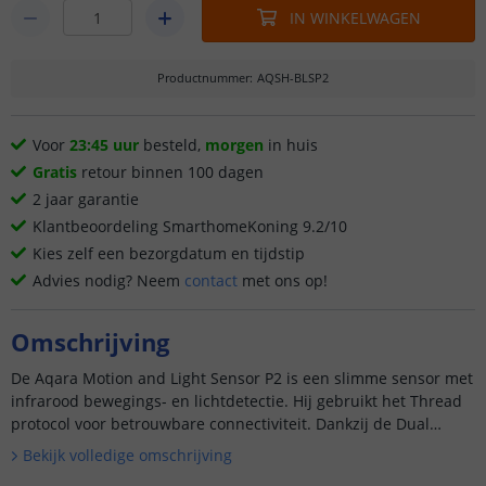
IN WINKELWAGEN
Productnummer
:
AQSH-BLSP2
Voor
23:45 uur
besteld,
morgen
in huis
Gratis
retour binnen 100 dagen
2 jaar garantie
Klantbeoordeling SmarthomeKoning 9.2/10
Kies zelf een bezorgdatum en tijdstip
Advies nodig? Neem
contact
met ons op!
Omschrijving
De Aqara Motion and Light Sensor P2 is een slimme sensor met
infrarood bewegings- en lichtdetectie. Hij gebruikt het Thread
protocol voor betrouwbare connectiviteit. Dankzij de Dual
CR2450-batterijen en energiezuinige technologie gaat de...
Bekijk volledige omschrijving