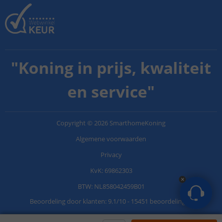
"
Koning in prijs, kwaliteit
en service
"
Copyright
©
2026
SmarthomeKoning
Algemene voorwaarden
Privacy
KvK: 69862303
BTW: NL858042459B01
Beoordeling door klanten:
9.1
/
10
-
15451 beoordelingen