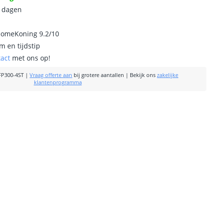
0 dagen
homeKoning 9.2/10
m en tijdstip
tact
met ons op!
P300-4ST
|
Vraag offerte aan
bij grotere aantallen
|
Bekijk ons
zakelijke
klantenprogramma