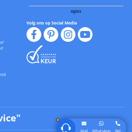
Volg ons op Social Media
uur
ur
end
vice
"
Mail
WhatsApp
Bel