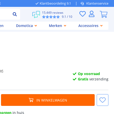
E
Klantbeoordeling 9.1
Klantenservice
15.449 reviews
9.1
/ 10
en
Domotica
Merken
Accessoires
96
Op voorraad
Gratis
verzending
IN WINKELWAGEN
morgen
in huis