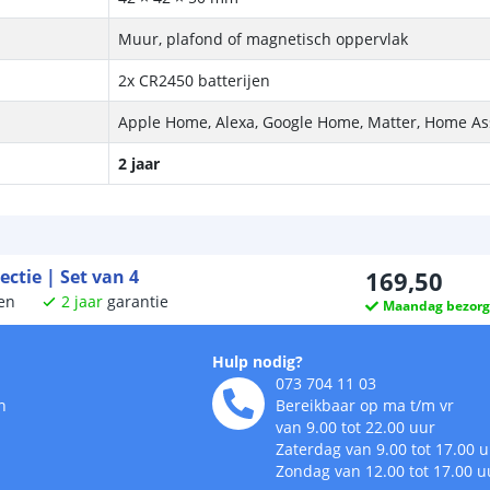
Muur, plafond of magnetisch oppervlak
2x CR2450 batterijen
Apple Home, Alexa, Google Home, Matter, Home As
2 jaar
ectie | Set van 4
169
,
50
en
2
jaar
garantie
Maandag bezor
Hulp nodig?
073 704 11 03
n
Bereikbaar op ma t/m vr
van 9.00 tot 22.00 uur
Zaterdag van 9.00 tot 17.00 
Zondag van 12.00 tot 17.00 u