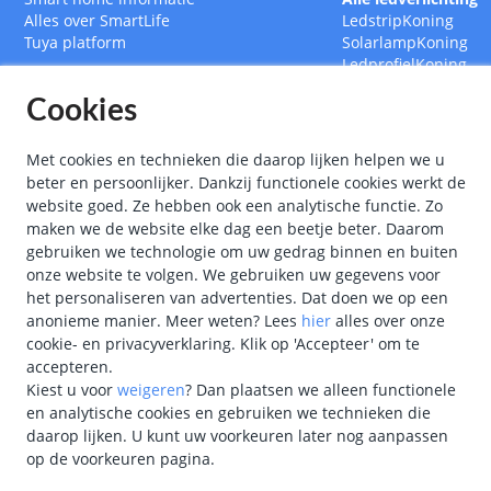
Alles over SmartLife
LedstripKoning
Tuya platform
SolarlampKoning
LedprofielKoning
BouwlampKoning
Cookies
SmarthomeKoning
Met cookies en technieken die daarop lijken helpen we u
beter en persoonlijker. Dankzij functionele cookies werkt de
website goed. Ze hebben ook een analytische functie. Zo
maken we de website elke dag een beetje beter. Daarom
gebruiken we technologie om uw gedrag binnen en buiten
onze website te volgen. We gebruiken uw gegevens voor
het personaliseren van advertenties. Dat doen we op een
anonieme manier.
Meer weten?
Lees
hier
alles over onze
cookie- en privacyverklaring. Klik op 'Accepteer' om te
accepteren.
Kiest u voor
weigeren
?
Dan plaatsen we alleen functionele
en analytische cookies en gebruiken we technieken die
"
Kon
daarop lijken. U kunt uw voorkeuren later nog aanpassen
op de voorkeuren pagina.