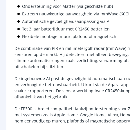
Ondersteuning voor Matter (via geschikte hub)
Extreem nauwkeurige aanwezigheid via mmWave (60GH
Automatische gevoeligheidsaanpassing via AI
Tot 3 jaar batterijduur met CR2450 batterijen
Flexibele montage: muur, plafond of magnetisch
De combinatie van PIR en millimetergolf-radar (mmWave) m
sensoren op de markt. Hij detecteert niet alleen beweging,
slimme automatiseringen zoals verlichting, verwarming of 
uitschakelen bij stilzitten.
De ingebouwde AI past de gevoeligheid automatisch aan uw
en verhoogt de betrouwbaarheid. U kunt via de Aqara-app ze
vaak ze rapporteren. De sensor werkt op twee CR2450-knopc
afhankelijk van het gebruik.
De FP300 is breed compatibel dankzij ondersteuning voor Z
met systemen zoals Apple Home, Google Home, Alexa, Home 
hem eenvoudig op muren, plafonds of magnetische opperv