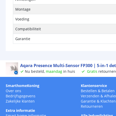
Montage
Voeding
Compatibiliteit
Garantie
Aqara Presence Multi-Sensor FP300 | 5-in-1 det
Nu besteld,
maandag
in huis
Gratis
retourner
SmarthomeKoning
Klantenservice
Over ons
Bestellen
&
Betalen
Bedrijfsgegevens
Verzenden
&
Afhale
Zakelijke klanten
Garantie
&
Klachten
Retourneren
Extra informatie
Smart home informatie
Alle ledverlichting