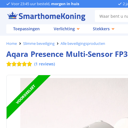
Voor 23:45 uur besteld,
morgen in huis
2 j
Toepassingen
Verlichting
Stekkers
Home
Slimme beveiliging
Alle beveiligingsproducten
Aqara Presence Multi-Sensor FP30
(
1
reviews
)
VOORDEELSET