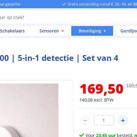
aar garantie
Gratis verzending vanaf € 20,- NL en B
Schakelaars
Sensoren
Beveiliging
Gordijn
0 | 5-in-1 detectie | Set van 4
169
,
50
199
,
140
,
08
excl.
BTW
Voor
23:45 uur
besteld,