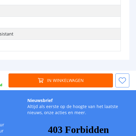
sistant
IN WINKELWAGEN
gd
Nieuwsbrief
Altijd als eerste op de hoogte van het laatste
nieuws, onze acties en meer.
uur
ur