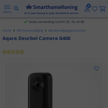
2 jaar garantie
Menu
Al
13
jaar koning in prijs, kwaliteit & service
Gratis verzending vanaf € 20,- NL en BE
Home
Slimme beveiliging
Alle beveiligingsproducten
Klantbeoordeling 9.1
Aqara Deurbel Camera G400
Voor 23:45 uur besteld,
morgen in huis