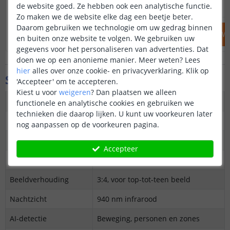
69
,
95
79
,
95
de website goed. Ze hebben ook een analytische functie.
OP VOORRAAD
OP VOORRAAD
Zo maken we de website elke dag een beetje beter.
Daarom gebruiken we technologie om uw gedrag binnen
IN WINKELWAGEN
IN WINKELW
en buiten onze website te volgen. We gebruiken uw
gegevens voor het personaliseren van advertenties. Dat
doen we op een anonieme manier.
Meer weten?
Lees
hier
alles over onze cookie- en privacyverklaring. Klik op
Specificaties
'Accepteer' om te accepteren.
Kiest u voor
weigeren
?
Dan plaatsen we alleen
Producttype
Bedrade slimme deurbelcamera
functionele en analytische cookies en gebruiken we
technieken die daarop lijken. U kunt uw voorkeuren later
Model
DB-C03D
nog aanpassen op de voorkeuren pagina.
Resolutie
1536 × 2048 px
Accepteer
Kijkhoek
165° diagonaal
Beeldverhouding
3:4, voor top-tot-teen beeld
Nachtzicht
940 nm infrarood
AI-detectie
Beweging, personen en zones