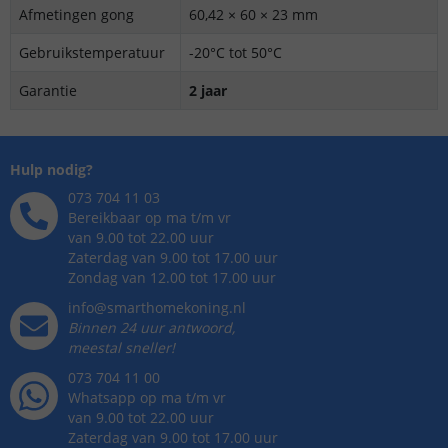
Afmetingen gong
60,42 × 60 × 23 mm
Gebruikstemperatuur
-20°C tot 50°C
Garantie
2 jaar
Hulp nodig?
073 704 11 03
Bereikbaar op ma t/m vr
van 9.00 tot 22.00 uur
Zaterdag van 9.00 tot 17.00 uur
Zondag van 12.00 tot 17.00 uur
info@smarthomekoning.nl
Binnen 24 uur antwoord,
meestal sneller!
073 704 11 00
Whatsapp op ma t/m vr
van 9.00 tot 22.00 uur
Zaterdag van 9.00 tot 17.00 uur