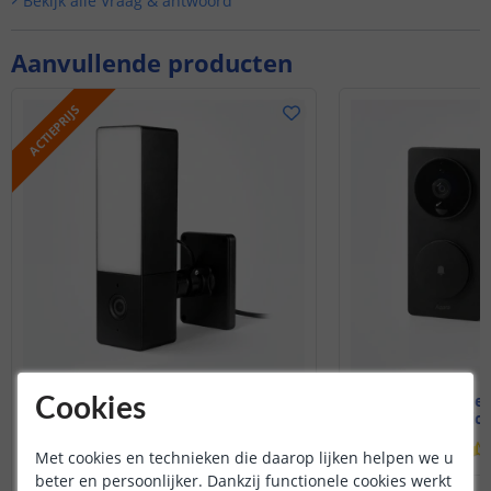
Bekijk alle
Vraag & antwoord
Aanvullende producten
ACTIEPRIJS
Slimme buitencamera
Aqara Video
Cookies
Met schijnwerper
met AI gezic
Met cookies en technieken die daarop lijken helpen we u
beter en persoonlijker. Dankzij functionele cookies werkt