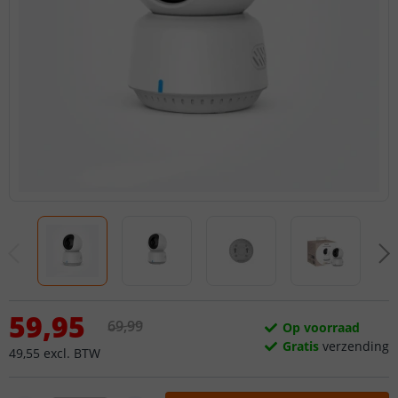
59
,
95
69
,
99
Op voorraad
Gratis
verzending
49
,
55
excl.
BTW