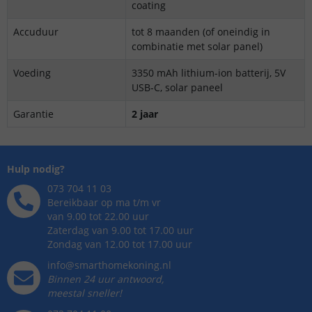
coating
Accuduur
tot 8 maanden (of oneindig in
combinatie met solar panel)
Voeding
3350 mAh lithium-ion batterij, 5V
USB-C, solar paneel
Garantie
2 jaar
Hulp nodig?
073 704 11 03
Bereikbaar op ma t/m vr
van 9.00 tot 22.00 uur
Zaterdag van 9.00 tot 17.00 uur
Zondag van 12.00 tot 17.00 uur
info@smarthomekoning.nl
Binnen 24 uur antwoord,
meestal sneller!