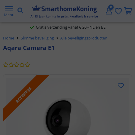
2 jaar garantie
Menu
Al
13
jaar koning in prijs, kwaliteit & service
Gratis verzending vanaf € 20,- NL en BE
Home
Slimme beveiliging
Alle beveiligingsproducten
Klantbeoordeling 9.1
Aqara Camera E1
Voor 23:45 uur besteld,
morgen in huis
ACTIEPRIJS