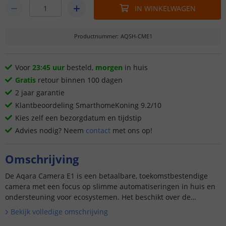
IN WINKELWAGEN
Productnummer
:
AQSH-CME1
Voor
23:45 uur
besteld,
morgen
in huis
Gratis
retour binnen 100 dagen
2 jaar garantie
Klantbeoordeling SmarthomeKoning 9.2/10
Kies zelf een bezorgdatum en tijdstip
Advies nodig? Neem
contact
met ons op!
Omschrijving
De Aqara Camera E1 is een betaalbare, toekomstbestendige
camera met een focus op slimme automatiseringen in huis en
ondersteuning voor ecosystemen. Het beschikt over de
nieuwste netwerktechnologieën zoals wifi 6 en vermindert
Bekijk volledige omschrijving
valse meldi...