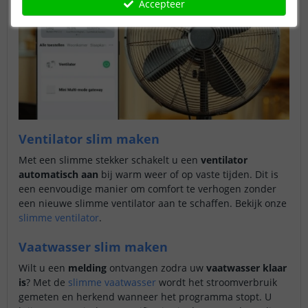
Accepteer
Ventilator slim maken
Met een slimme stekker schakelt u een
ventilator
automatisch aan
bij warm weer of op vaste tijden. Dit is
een eenvoudige manier om comfort te verhogen zonder
een nieuwe slimme ventilator aan te schaffen. Bekijk onze
slimme ventilator
.
Vaatwasser slim maken
Wilt u een
melding
ontvangen zodra uw
vaatwasser klaar
is
? Met de
slimme vaatwasser
wordt het stroomverbruik
gemeten en herkend wanneer het programma stopt. U