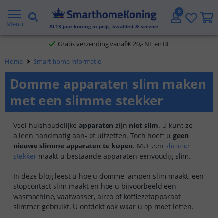
2 jaar garantie
Menu
Al
13
jaar koning in prijs, kwaliteit & service
Gratis verzending vanaf € 20,- NL en BE
Home
Smart home informatie
Klantbeoordeling 9.1
Domme apparaten slim maken
Voor 23:45 uur besteld,
morgen in huis
met een slimme stekker
Veel huishoudelijke
apparaten
zijn
niet slim
. U kunt ze
alleen handmatig aan- of uitzetten. Toch hoeft u
geen
nieuwe slimme apparaten te kopen
. Met een
slimme
stekker
maakt u bestaande apparaten eenvoudig slim.
In deze blog leest u hoe u domme lampen slim maakt, een
stopcontact slim maakt en hoe u bijvoorbeeld een
wasmachine, vaatwasser, airco of koffiezetapparaat
slimmer gebruikt. U ontdekt ook waar u op moet letten.