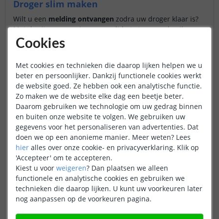
Droger slim maken
Wilt u een
melding ontvangen
zodra uw droger klaar is?
Met de
slimme wasdroger
wordt het stroomverbruik
gemeten en herkend wanneer het
droogprogramma
Cookies
stopt
. U krijgt via een automatisering een notificatie via de
app
Met cookies en technieken die daarop lijken helpen we u
beter en persoonlijker. Dankzij functionele cookies werkt
Koelkast slim maken
de website goed. Ze hebben ook een analytische functie.
Wilt u uw koelkast slim maken? U kunt kiezen voor inzicht
Zo maken we de website elke dag een beetje beter.
in het
energieverbruik
, zodat u precies ziet wat de
Daarom gebruiken we technologie om uw gedrag binnen
koelkast gebruikt. Ook kunt u een melding ontvangen
en buiten onze website te volgen. We gebruiken uw
wanneer de
deur te lang openstaat
. Daarnaast is het
gegevens voor het personaliseren van advertenties. Dat
mogelijk om
temperatuur en luchtvochtigheid
te meten,
doen we op een anonieme manier.
Meer weten?
Lees
zodat u controle houdt over de omstandigheden in de
hier
alles over onze cookie- en privacyverklaring. Klik op
koelkast. Bekijk onze
slimme koelkast
voor de
'Accepteer' om te accepteren.
mogenlijkheden
Kiest u voor
weigeren
?
Dan plaatsen we alleen
functionele en analytische cookies en gebruiken we
technieken die daarop lijken. U kunt uw voorkeuren later
nog aanpassen op de voorkeuren pagina.