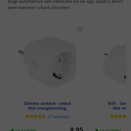
krijgt automatisch een notificatie via de app, zodat u direct
weet wanneer u kunt uitruimen.
Slimme stekker - enkel
Wifi - Smar
Met energiemeting
Met ener
(
7
reviews
)
8
,
95
OP VOORRAAD
OP VOORRAAD