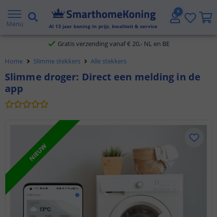
2 jaar garantie
Menu
Al
13
jaar koning in prijs, kwaliteit & service
Gratis verzending vanaf € 20,- NL en BE
Home
Slimme stekkers
Alle stekkers
Klantbeoordeling 9.1
Slimme droger: Direct een melding in de
app
Voor 23:45 uur besteld,
morgen in huis
NIEUW