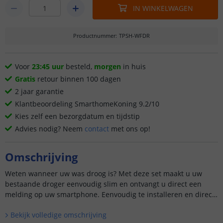
IN WINKELWAGEN
Productnummer
:
TPSH-WFDR
Voor
23:45 uur
besteld,
morgen
in huis
Gratis
retour binnen 100 dagen
2 jaar garantie
Klantbeoordeling SmarthomeKoning 9.2/10
Kies zelf een bezorgdatum en tijdstip
Advies nodig? Neem
contact
met ons op!
Omschrijving
Weten wanneer uw was droog is? Met deze set maakt u uw
bestaande droger eenvoudig slim en ontvangt u direct een
melding op uw smartphone. Eenvoudig te installeren en direct
verbinden met uw wifinetwerk (2,4 GHz).
Bekijk volledige omschrijving