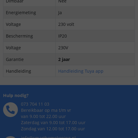
Dimbaar
Nee
Energiemeting
Ja
Voltage
230 volt
Bescherming
IP20
Voltage
230V
Garantie
2 jaar
Handleiding
Handleiding Tuya app
Hulp nodig?
073 704 11 03
Bereikbaar op ma t/m vr
van 9.00 tot 22.00 uur
Zaterdag van 9.00 tot 17.00 uur
Zondag van 12.00 tot 17.00 uur
info@smarthomekoning.nl