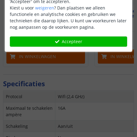
'Accepteer' om te accepteren.
Kiest u voor
weigeren
?
Dan plaatsen we alleen
Slim koffiezetapparaat
Slimme 
functionele en analytische cookies en gebruiken we
Start de dag goed
Voorkom bedo
technieken die daarop lijken. U kunt uw voorkeuren later
nog aanpassen op de voorkeuren pagina.
8
,
95
OP VOORRAAD
OP VOORRAAD
Accepteer
IN WINKELWAGEN
IN WINKELW
Specificaties
Protocol
Wifi (2,4 GHz)
Maximaal te schakelen
16A
ampère
Schakeling
Aan/uit