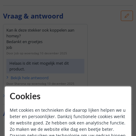
Vraag & antwoord
Kan ik deze stekker ook koppelen aan
homey?
Bedankt en groetjes
Job
Door
Job
op
woensdag 10 december 2025
Helaas is dit niet mogelijk met dit
product.
Bekijk
hele
antwoord
Door
Sharona
op
woensdag 10 december 2025
Cookies
Bekijk alle
Vraag & antwoord
Met cookies en technieken die daarop lijken helpen we u
Aanvullende producten
beter en persoonlijker. Dankzij functionele cookies werkt
de website goed. Ze hebben ook een analytische functie.
VOORDEELSET
Zo maken we de website elke dag een beetje beter.
NIEUW
Daarom gebruiken we technologie om uw gedrag binnen