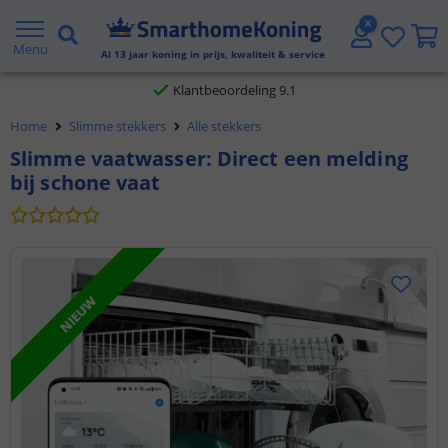
Gratis verzending vanaf € 20,- NL en BE
Menu
Al
13
jaar koning in prijs, kwaliteit & service
Klantbeoordeling 9.1
Home
Slimme stekkers
Alle stekkers
Voor 23:45 uur besteld,
morgen in huis
Slimme vaatwasser: Direct een melding
bij schone vaat
NIEUW