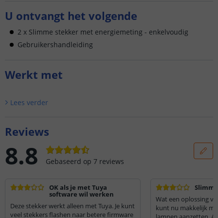
U ontvangt het volgende
2 x Slimme stekker met energiemeting - enkelvoudig
Gebruikershandleiding
Werkt met
Lees verder
Reviews
8.8
Gebaseerd op
7
reviews
OK als je met Tuya
Slimme
software wil werken
Wat een oplossing van
Deze stekker werkt alleen met Tuya. Je kunt
kunt nu makkelijk me
veel stekkers flashen naar betere firmware
lampen aanzetten. Als