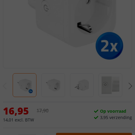
16
,
95
17
,
90
Op voorraad
3,
95
verzending
14
,
01
excl.
BTW