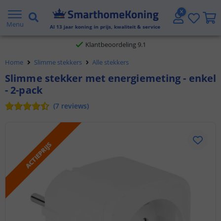
Gratis verzending vanaf € 20,- NL en BE
Menu
Al
13
jaar koning in prijs, kwaliteit & service
Klantbeoordeling 9.1
Home
Slimme stekkers
Alle stekkers
Voor 23:45 uur besteld,
morgen in huis
Slimme stekker met energiemeting - enkel
- 2-pack
(
7
reviews
)
ACTIEPRIJS