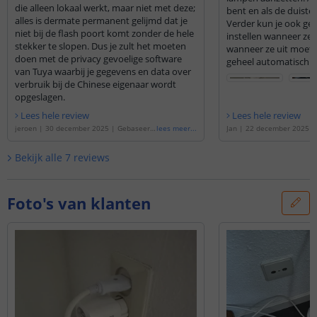
die alleen lokaal werkt, maar niet met deze;
bent en als de duistern
alles is dermate permanent gelijmd dat je
Verder kun je ook gema
niet bij de flash poort komt zonder de hele
instellen wanneer ze
stekker te slopen. Dus je zult het moeten
wanneer ze uit moete
doen met de privacy gevoelige software
geheel automatisch.
van Tuya waarbij je gegevens en data over
verbruik bij de Chinese eigenaar wordt
opgeslagen.
Lees hele review
Lees hele review
jeroen
|
30 december 2025
|
Gebaseerd
lees meer
...
Jan
|
22 december 2025
op de
'
Slimme stekker met energiemeting
de
'
Slimme stekker met ene
- enkel
'
nkel - 2-pack
'
Bekijk alle
7
reviews
Foto's van klanten