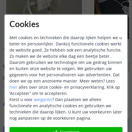
Cookies
Met cookies en technieken die daarop lijken helpen we u
beter en persoonlijker. Dankzij functionele cookies werkt
Bekijk alle
klantfoto’s
de website goed. Ze hebben ook een analytische functie.
Zo maken we de website elke dag een beetje beter.
Daarom gebruiken we technologie om uw gedrag binnen
Vraag & antwoord
en buiten onze website te volgen. We gebruiken uw
gegevens voor het personaliseren van advertenties. Dat
Er is nog geen vraag gesteld over dit product.
doen we op een anonieme manier.
Meer weten?
Lees
Bekijk alle
Vraag & antwoord
hier
alles over onze cookie- en privacyverklaring. Klik op
'Accepteer' om te accepteren.
Kiest u voor
weigeren
?
Dan plaatsen we alleen
Aanvullende producten
functionele en analytische cookies en gebruiken we
technieken die daarop lijken. U kunt uw voorkeuren later
VOORDEELSET
VOORDEELSET
nog aanpassen op de voorkeuren pagina.
Accepteer