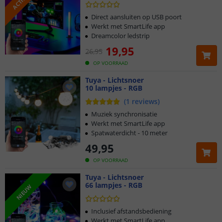
Direct aansluiten op USB poort
Werkt met SmartLife app
Dreamcolor ledstrip
19
,
95
26
,
95
OP VOORRAAD
Tuya - Lichtsnoer
10 lampjes - RGB
(
1
reviews
)
Muziek synchronisatie
Werkt met SmartLife app
Spatwaterdicht - 10 meter
49
,
95
OP VOORRAAD
Tuya - Lichtsnoer
66 lampjes - RGB
NIEUW
Inclusief afstandsbediening
Werkt met SmartLife app