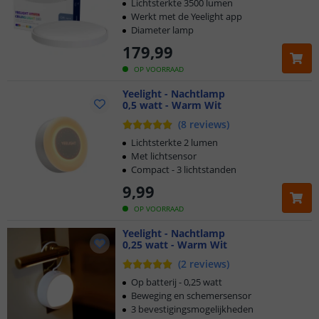
Lichtsterkte 3500 lumen
Werkt met de Yeelight app
Diameter lamp
179
,
99
OP VOORRAAD
Yeelight - Nachtlamp
0,5 watt - Warm Wit
(
8
reviews
)
Lichtsterkte 2 lumen
Met lichtsensor
Compact - 3 lichtstanden
9
,
99
OP VOORRAAD
Yeelight - Nachtlamp
0,25 watt - Warm Wit
(
2
reviews
)
Op batterij - 0,25 watt
Beweging en schemersensor
3 bevestigingsmogelijkheden