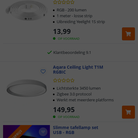
2 jaar garantie
RGB - 200 lumen
1 meter - losse strip
Uibreiding Yeelight 1S strip
Gratis
verzending vanaf € 20,-
13
,
99
Klantbeoordeling 9.1
OP VOORRAAD
Voor 23:45 uur besteld,
morgen in huis
Aqara Ceiling Light T1M
RGBIC
Lichtsterkte 3450 lumen
Zigbee 3.0 protocol
Werkt met meerdere platforms
149
,
95
OP VOORRAAD
Slimme tafellamp set
ACTIEPRIJS
USB - RGB