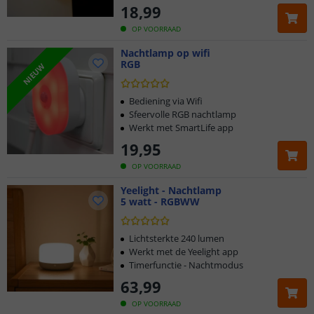
18
,
99
OP VOORRAAD
Nachtlamp op wifi
RGB
NIEUW
Bediening via Wifi
Sfeervolle RGB nachtlamp
Werkt met SmartLife app
19
,
95
OP VOORRAAD
Yeelight - Nachtlamp
5 watt - RGBWW
Lichtsterkte 240 lumen
Werkt met de Yeelight app
Timerfunctie - Nachtmodus
63
,
99
OP VOORRAAD