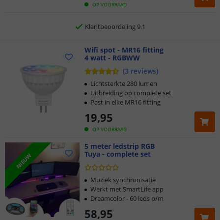
Klantbeoordeling 9.1
OP VOORRAAD
Voor 23:45 uur besteld,
morgen in huis
Wifi spot - MR16 fitting
4 watt - RGBWW
(
3
reviews
)
Lichtsterkte 280 lumen
Uitbreiding op complete set
Past in elke MR16 fitting
19
,
95
OP VOORRAAD
5 meter ledstrip RGB
Tuya - complete set
NIEUW
Muziek synchronisatie
Werkt met SmartLife app
Dreamcolor - 60 leds p/m
58
,
95