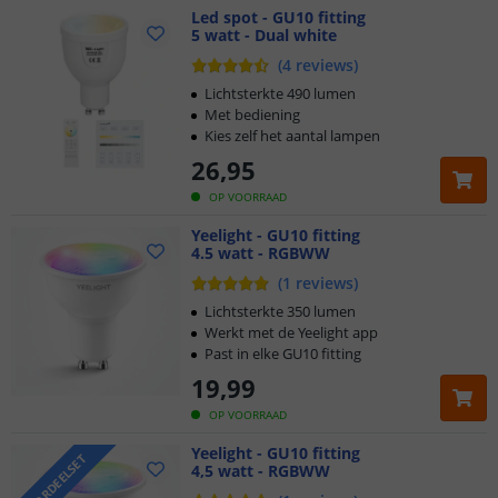
Led spot - GU10 fitting
5 watt - Dual white
(
4
reviews
)
Lichtsterkte 490 lumen
Met bediening
Kies zelf het aantal lampen
26
,
95
OP VOORRAAD
Yeelight - GU10 fitting
4.5 watt - RGBWW
(
1
reviews
)
Lichtsterkte 350 lumen
Werkt met de Yeelight app
Past in elke GU10 fitting
19
,
99
OP VOORRAAD
Yeelight - GU10 fitting
VOORDEELSET
4,5 watt - RGBWW