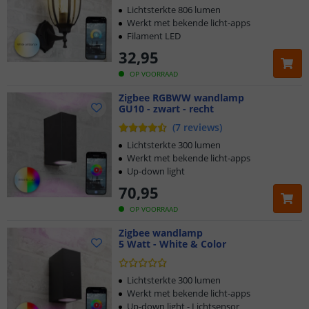
Lichtsterkte 806 lumen
Werkt met bekende licht-apps
Filament LED
32
,
95
OP VOORRAAD
Zigbee RGBWW wandlamp
GU10 - zwart - recht
(
7
reviews
)
Lichtsterkte 300 lumen
Werkt met bekende licht-apps
Up-down light
70
,
95
OP VOORRAAD
Zigbee wandlamp
5 Watt - White & Color
Lichtsterkte 300 lumen
Werkt met bekende licht-apps
Up-down light - Lichtsensor