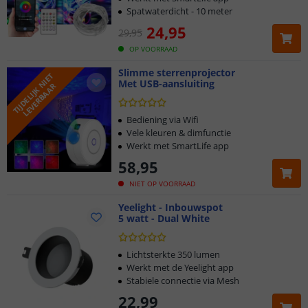
Spatwaterdicht - 10 meter
24
,
95
29
,
95
OP VOORRAAD
Slimme sterrenprojector
T
I
J
D
E
L
I
J
K
N
I
E
T
L
E
V
E
R
B
A
A
Met USB-aansluiting
R
Bediening via Wifi
Vele kleuren & dimfunctie
Werkt met SmartLife app
58
,
95
NIET OP VOORRAAD
Yeelight - Inbouwspot
5 watt - Dual White
Lichtsterkte 350 lumen
Werkt met de Yeelight app
Stabiele connectie via Mesh
22
,
99