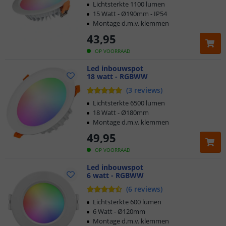
Lichtsterkte 1100 lumen
15 Watt - Ø190mm - IP54
Montage d.m.v. klemmen
43
,
95
OP VOORRAAD
Led inbouwspot
18 watt - RGBWW
(
3
reviews
)
Lichtsterkte 6500 lumen
18 Watt - Ø180mm
Montage d.m.v. klemmen
49
,
95
OP VOORRAAD
Led inbouwspot
6 watt - RGBWW
(
6
reviews
)
Lichtsterkte 600 lumen
6 Watt - Ø120mm
Montage d.m.v. klemmen