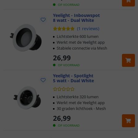
OP VOORRAAD
Yeelight - Inbouwspot
8 watt - Dual White
(
1
reviews
)
Lichtsterkte 600 lumen
Werkt met de Yeelight app
Stabiele connectie via Mesh
26
,
99
OP VOORRAAD
Klantbeoordeling 9.1
Yeelight - Spotlight
5 watt - Dual White
Voor 23:45 uur besteld,
morgen in huis
Lichtsterkte 320 lumen
2 jaar garantie
Werkt met de Yeelight app
30 graden lichthoek - Mesh
Gratis
verzending vanaf € 20,-
26
,
99
OP VOORRAAD
Klantbeoordeling 9.1