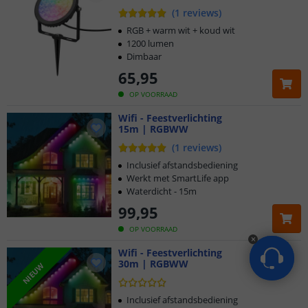
(
1
reviews
)
RGB + warm wit + koud wit
1200 lumen
Dimbaar
65
,
95
OP VOORRAAD
Wifi - Feestverlichting
15m | RGBWW
(
1
reviews
)
Inclusief afstandsbediening
Werkt met SmartLife app
Waterdicht - 15m
99
,
95
OP VOORRAAD
Wifi - Feestverlichting
30m | RGBWW
NIEUW
Inclusief afstandsbediening