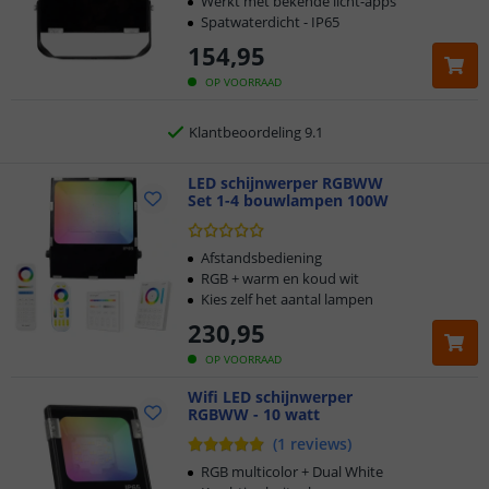
Werkt met bekende licht-apps
Spatwaterdicht - IP65
Gratis
verzending vanaf € 20,-
154
,
95
OP VOORRAAD
Klantbeoordeling 9.1
Voor 23:45 uur besteld,
morgen in huis
LED schijnwerper RGBWW
Set 1-4 bouwlampen 100W
Afstandsbediening
RGB + warm en koud wit
Kies zelf het aantal lampen
230
,
95
OP VOORRAAD
Wifi LED schijnwerper
RGBWW - 10 watt
(
1
reviews
)
RGB multicolor + Dual White