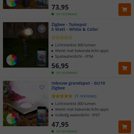
73
,
95
OP VOORRAAD
Zigbee - Tuinspot
5 Watt - White & Color
Lichtsterkte 300 lumen
Werkt met bekende licht-apps
Spatwaterdicht - IP54
56
,
95
OP VOORRAAD
Inbouw grondspot - GU10
Zigbee
(
1
reviews
)
Lichtsterkte 300 lumen
Werkt met bekende licht-apps
Volledig waterdicht - IP67
47
,
95
OP VOORRAAD