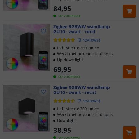
84
,
95
OP VOORRAAD
Zigbee RGBWW wandlamp
GU10 - zwart - rond
(
3
reviews
)
Lichtsterkte 300 lumen
Werkt met bekende licht-apps
Up-down light
69
,
95
OP VOORRAAD
Zigbee RGBWW wandlamp
GU10 - zwart - recht
(
7
reviews
)
Lichtsterkte 300 lumen
Werkt met bekende licht-apps
Downlight
38
,
95
OP VOORRAAD