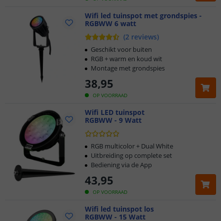
Wifi led tuinspot met grondspies -
RGBWW 6 watt
(
2
reviews
)
Geschikt voor buiten
RGB + warm en koud wit
Montage met grondspies
38
,
95
OP VOORRAAD
Wifi LED tuinspot
RGBWW - 9 Watt
RGB multicolor + Dual White
Uitbreiding op complete set
Bediening via de App
43
,
95
OP VOORRAAD
Wifi led tuinspot los
RGBWW - 15 Watt