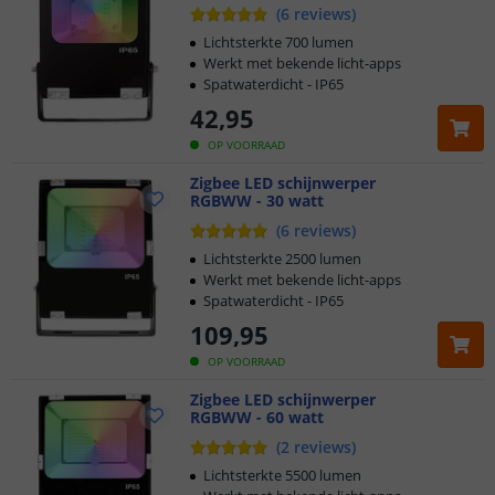
(
6
reviews
)
Lichtsterkte 700 lumen
Werkt met bekende licht-apps
Spatwaterdicht - IP65
42
,
95
OP VOORRAAD
Zigbee LED schijnwerper
RGBWW - 30 watt
(
6
reviews
)
Lichtsterkte 2500 lumen
Werkt met bekende licht-apps
Spatwaterdicht - IP65
109
,
95
OP VOORRAAD
Klantbeoordeling 9.1
Zigbee LED schijnwerper
RGBWW - 60 watt
Voor 23:45 uur besteld,
morgen in huis
(
2
reviews
)
Lichtsterkte 5500 lumen
2 jaar garantie