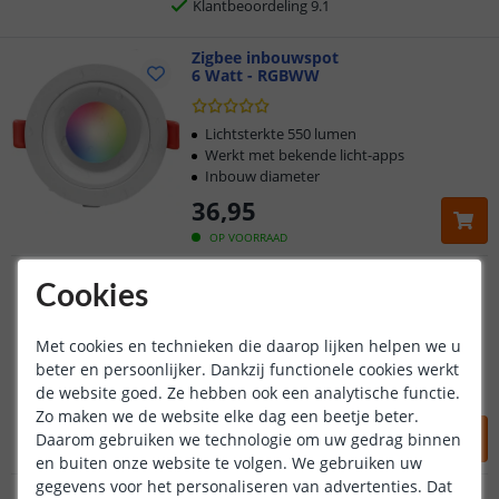
Voor 23:45 uur besteld,
morgen in huis
Zigbee inbouwspot
6 Watt - RGBWW
Lichtsterkte 550 lumen
Werkt met bekende licht-apps
Inbouw diameter
36
,
95
OP VOORRAAD
Zigbee inbouwspot
Cookies
6 Watt - RGBWW
(
8
reviews
)
Met cookies en technieken die daarop lijken helpen we u
Lichtsterkte 600 lumen
beter en persoonlijker. Dankzij functionele cookies werkt
Werkt met bekende licht-apps
de website goed. Ze hebben ook een analytische functie.
Inbouw diameter
Zo maken we de website elke dag een beetje beter.
38
,
95
Daarom gebruiken we technologie om uw gedrag binnen
OP VOORRAAD
en buiten onze website te volgen. We gebruiken uw
gegevens voor het personaliseren van advertenties. Dat
Zigbee inbouwspot