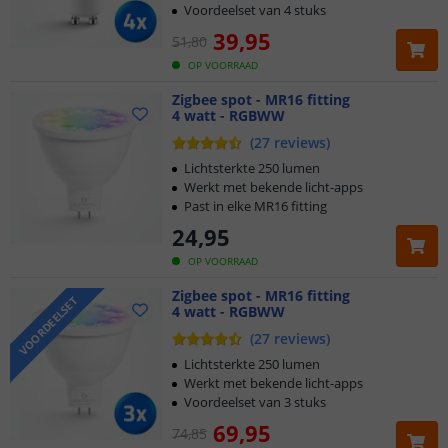
Voordeelset van 4 stuks
39
,
95
51
,
80
OP VOORRAAD
Zigbee spot - MR16 fitting
4 watt - RGBWW
(
27
reviews
)
Lichtsterkte 250 lumen
Werkt met bekende licht-apps
Past in elke MR16 fitting
24
,
95
OP VOORRAAD
Klantbeoordeling 9.1
Zigbee spot - MR16 fitting
VOORDEELSET
4 watt - RGBWW
Voor 23:45 uur besteld,
morgen in huis
(
27
reviews
)
2 jaar garantie
Lichtsterkte 250 lumen
Werkt met bekende licht-apps
Voordeelset van 3 stuks
Gratis
verzending vanaf € 20,-
69
,
95
74
,
85