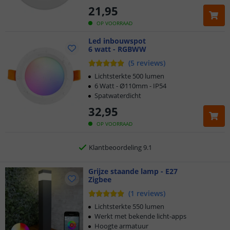
21
,
95
OP VOORRAAD
Klantbeoordeling 9.1
Led inbouwspot
6 watt - RGBWW
Voor 23:45 uur besteld,
morgen in huis
(
5
reviews
)
Lichtsterkte 500 lumen
2 jaar garantie
6 Watt - Ø110mm - IP54
Spatwaterdicht
Gratis
verzending vanaf € 20,-
32
,
95
OP VOORRAAD
Klantbeoordeling 9.1
Voor 23:45 uur besteld,
morgen in huis
Grijze staande lamp - E27
Zigbee
(
1
reviews
)
Lichtsterkte 550 lumen
Werkt met bekende licht-apps
Hoogte armatuur