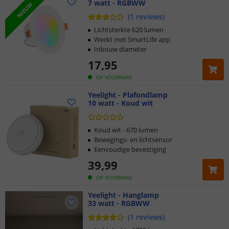
7 watt - RGBWW
NIEUW
(
1
reviews
)
Lichtsterkte 620 lumen
Werkt met SmartLife app
Inbouw diameter
17
,
95
OP VOORRAAD
Yeelight - Plafondlamp
10 watt - Koud wit
Koud wit - 670 lumen
Bewegings- en lichtsensor
Eenvoudige bevestiging
39
,
99
OP VOORRAAD
Yeelight - Hanglamp
33 watt - RGBWW
(
1
reviews
)