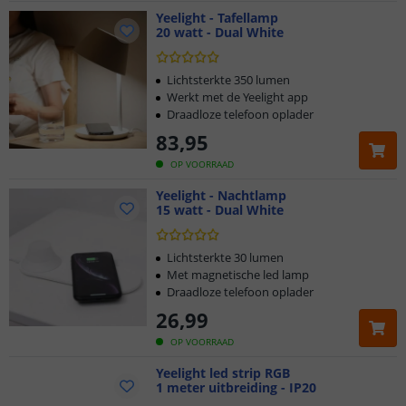
Yeelight - Tafellamp
20 watt - Dual White
Lichtsterkte 350 lumen
Werkt met de Yeelight app
Draadloze telefoon oplader
83
,
95
OP VOORRAAD
Yeelight - Nachtlamp
15 watt - Dual White
Lichtsterkte 30 lumen
Met magnetische led lamp
Draadloze telefoon oplader
26
,
99
OP VOORRAAD
Klantbeoordeling 9.1
Yeelight led strip RGB
1 meter uitbreiding - IP20
Voor 23:45 uur besteld,
morgen in huis