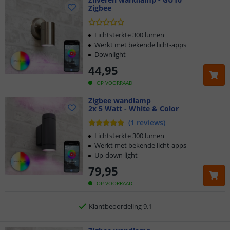
Zigbee
Lichtsterkte 300 lumen
Werkt met bekende licht-apps
Downlight
44
,
95
OP VOORRAAD
Klantbeoordeling 9.1
Zigbee wandlamp
2x 5 Watt - White & Color
Voor 23:45 uur besteld,
morgen in huis
(
1
reviews
)
2 jaar garantie
Lichtsterkte 300 lumen
Werkt met bekende licht-apps
Up-down light
Gratis
verzending vanaf € 20,-
79
,
95
Klantbeoordeling 9.1
OP VOORRAAD
Voor 23:45 uur besteld,
morgen in huis