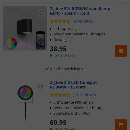
Klantbeoordeling 9.1
Zigbee 5W RGBWW wandlamp
GU10 - zwart - rond
Voor 23:45 uur besteld,
morgen in huis
(
3
reviews
)
Lichtopbrengst
2 jaar garantie
Werkt met bekende licht-apps
Downlight
Gratis
verzending vanaf € 20,-
38
,
95
OP VOORRAAD
Klantbeoordeling 9.1
Voor 23:45 uur besteld,
morgen in huis
Zigbee 3.0 LED tuinspot
RGBWW - 12 Watt
(
11
reviews
)
Lichtsterkte 900 lumen
Werkt met bekende licht-apps
Spatwaterdicht - IP65
60
,
95
OP VOORRAAD