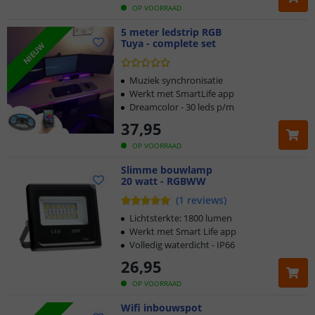
OP VOORRAAD
5 meter ledstrip RGB
Tuya - complete set
NIEUW
Muziek synchronisatie
Werkt met SmartLife app
Dreamcolor - 30 leds p/m
37
,
95
OP VOORRAAD
Slimme bouwlamp
20 watt - RGBWW
(
1
reviews
)
Lichtsterkte: 1800 lumen
Werkt met Smart Life app
Volledig waterdicht - IP66
26
,
95
OP VOORRAAD
Wifi inbouwspot