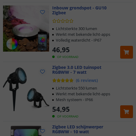
Inbouw grondspot - GU10
Zigbee
Lichtsterkte 300 lumen
Werkt met bekende licht-apps
Volledig waterdicht - IP67
46
,
95
OP VOORRAAD
Zigbee 3.0 LED tuinspot
RGBWW - 7 watt
(
6
reviews
)
Lichtsterkte 550 lumen
Werkt met bekende licht-apps
Mesh systeem - IP66
54
,
95
OP VOORRAAD
Zigbee LED schijnwerper
RGBWW - 10 watt