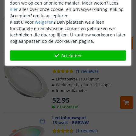
doen we op een anonieme manier.
Meer weten?
Lees
9 Watt - RGBWW
hier
alles over onze cookie- en privacyverklaring. Klik op
(
7
reviews
)
'Accepteer' om te accepteren.
Lichtsterkte 720 lumen
Kiest u voor
weigeren
?
Dan plaatsen we alleen
Werkt met bekende licht-apps
functionele en analytische cookies en gebruiken we
Inbouw diameter
technieken die daarop lijken. U kunt uw voorkeuren later
43
,
95
nog aanpassen op de voorkeuren pagina.
OP VOORRAAD
Accepteer
Zigbee inbouwspot
12 Watt - RGBWW
(
1
reviews
)
Lichtsterkte 1100 lumen
Werkt met bekende licht-apps
Inbouw diameter
52
,
95
OP VOORRAAD
Led inbouwspot
15 watt - RGBWW
(
1
reviews
)