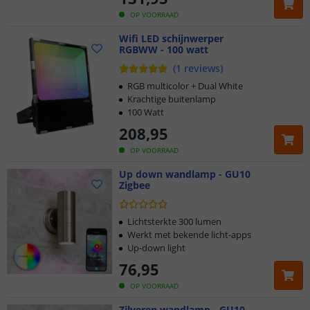
OP VOORRAAD
Wifi LED schijnwerper
RGBWW - 100 watt
(
1
reviews
)
RGB multicolor + Dual White
Krachtige buitenlamp
100 Watt
208
,
95
OP VOORRAAD
Up down wandlamp - GU10
Zigbee
Lichtsterkte 300 lumen
Werkt met bekende licht-apps
Up-down light
76
,
95
OP VOORRAAD
Zilveren wandlamp - GU10