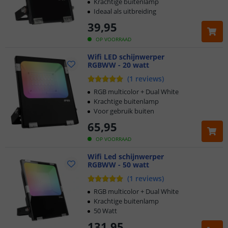
Krachtige buitenlamp
Ideaal als uitbreiding
39
,
95
OP VOORRAAD
Wifi LED schijnwerper
RGBWW - 20 watt
(
1
reviews
)
RGB multicolor + Dual White
Krachtige buitenlamp
Voor gebruik buiten
65
,
95
OP VOORRAAD
Wifi Led schijnwerper
RGBWW - 50 watt
(
1
reviews
)
RGB multicolor + Dual White
Krachtige buitenlamp
50 Watt
131
,
95