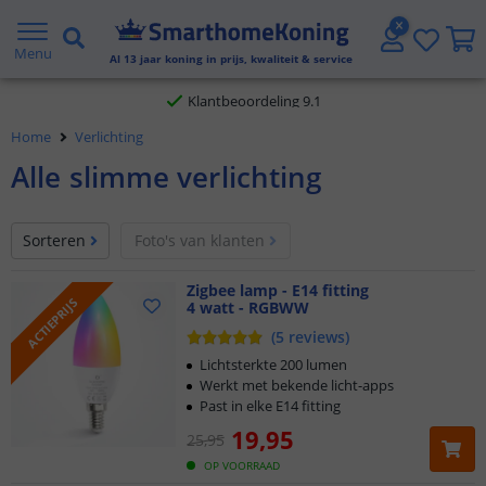
Gratis verzending vanaf € 20,- NL en BE
Menu
Al
13
jaar koning in prijs, kwaliteit & service
Klantbeoordeling 9.1
Voor 23:45 uur besteld,
morgen in huis
Home
Verlichting
Alle slimme verlichting
Sorteren
Foto's van klanten
Zigbee lamp - E14 fitting
ACTIEPRIJS
4 watt - RGBWW
(
5
reviews
)
Lichtsterkte 200 lumen
Werkt met bekende licht-apps
Past in elke E14 fitting
19
,
95
25
,
95
OP VOORRAAD