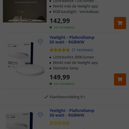
Lichtsterkte 1700 lumen
Werkt met de Yeelight app
RGB backlight - Verstelbaar
142
,
99
OP VOORRAAD
Klantbeoordeling 9.1
Yeelight - Plafondlamp
50 watt - RGBWW
Voor 23:45 uur besteld,
morgen in huis
(
1
reviews
)
2 jaar garantie
Lichtsterkte 3000 lumen
Werkt met de Yeelight app
Diameter lamp
Gratis
verzending vanaf € 20,-
149
,
99
Klantbeoordeling 9.1
OP VOORRAAD
Voor 23:45 uur besteld,
morgen in huis
Yeelight - Plafondlamp
50 watt - RGBWW