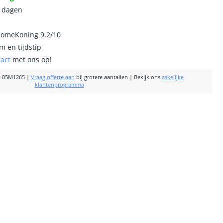
0 dagen
homeKoning 9.2/10
m en tijdstip
tact
met ons op!
-05M1265
|
Vraag offerte aan
bij grotere aantallen
|
Bekijk ons
zakelijke
klantenprogramma