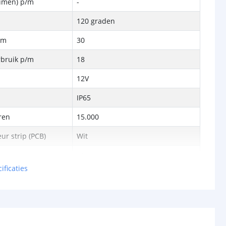
Lumen) p/m
-
120 graden
/m
30
rbruik p/m
18
12V
IP65
ren
15.000
ur strip (PCB)
Wit
rip
10 mm
ificaties
6 mm
2 jaar
Handleiding Tuya app