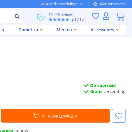
E
Klantbeoordeling 9.1
Klantenservice
15.443 reviews
9.1
/ 10
en
Domotica
Merken
Accessoires
Op voorraad
Gratis
verzending
IN WINKELWAGEN
morgen
in huis