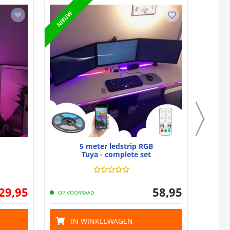
ACTIEPRIJ
NIEUW
5 meter ledstrip RGB
Tuya - complete set
29
,
95
58
,
95
OP VOORRAAD
OP VO
IN WINKELWAGEN
I