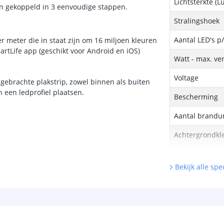
Lichtsterkte (
en gekoppeld in 3 eenvoudige stappen.
Stralingshoek
Aantal LED's p
r meter die in staat zijn om 16 miljoen kleuren
artLife app (geschikt voor Android en iOS)
Watt - max. ve
Voltage
ngebrachte plakstrip, zowel binnen als buiten
in een ledprofiel plaatsen.
Bescherming
Aantal brandu
Achtergrondkle
Breedte led st
Bekijk alle spec
Dikte led strip
Garantie
Handleiding