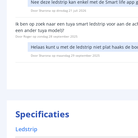
Nee deze ledstrip kan enkel met de Smart life app
Door
Sharona
op
dinsdag 21 juli 2026
Ik ben op zoek naar een tuya smart ledstrip voor aan de ac
een ander tuya model)?
Door
Roger
op
zondag 28 september 2025
Helaas kunt u met de ledstrip niet plat haaks de b
Door
Sharona
op
maandag 29 september 2025
Specificaties
Ledstrip