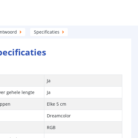
antwoord
Specificaties
pecificaties
Ja
ver gehele lengte
Ja
ippen
Elke 5 cm
Dreamcolor
RGB