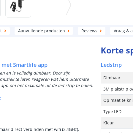
t
Aanvullende producten
Reviews
Vraag & 
Korte s
g met Smartlife app
Ledstrip
en en is volledig dimbaar. Door zijn
Dimbaar
 muziek te laten reageren wat hem uitermate
 app om het maximale uit de led strip te halen.
3M plakstrip o
t
Op maat te kn
Type LED
Kleur
maar direct verbinden met wifi (2,4GHz).