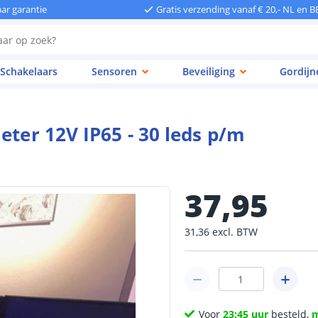
aar garantie
Gratis verzending vanaf € 20,- NL en B
Schakelaars
Sensoren
Beveiliging
Gordijn
eter 12V IP65 - 30 leds p/m
37
,
95
31
,
36
excl.
BTW
Voor
23:45 uur
besteld,