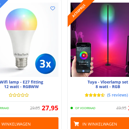
T
ACTIEPRIJS
Wifi lamp - E27 fitting
Tuya - Vloerlamp set
12 watt - RGBWW
8 watt - RGB
(
5
reviews
)
27
,
95
29
,
85
49
,
95
RRAAD
OP VOORRAAD
N WINKELWAGEN
IN WINKELWAGEN