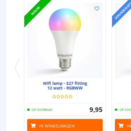
VOORDEELSE
NIEUW
Wifi lamp - E27 fitting
12 watt - RGBWW
9
,
95
OP VOORRAAD
OP VOO
IN WINKELWAGEN
I