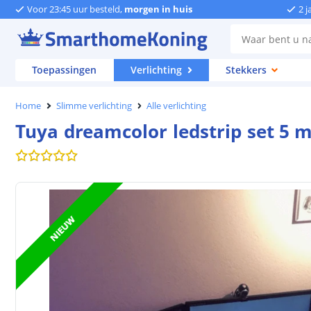
Voor 23:45 uur besteld,
morgen in huis
2 j
Toepassingen
Verlichting
Stekkers
Home
Slimme verlichting
Alle verlichting
Tuya dreamcolor ledstrip set 5 m
NIEUW