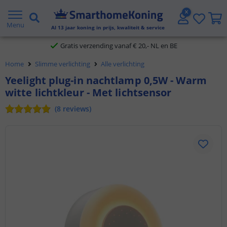
2 jaar garantie
Menu
Al
13
jaar koning in prijs, kwaliteit & service
Gratis verzending vanaf € 20,- NL en BE
Home
Slimme verlichting
Alle verlichting
Klantbeoordeling 9.1
Yeelight plug-in nachtlamp 0,5W - Warm
witte lichtkleur - Met lichtsensor
Voor 23:45 uur besteld,
morgen in huis
(
8
reviews
)