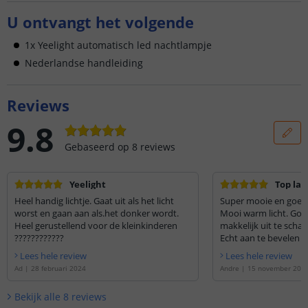
U ontvangt het volgende
1x Yeelight automatisch led nachtlampje
Nederlandse handleiding
Reviews
9.8
Gebaseerd op
8
reviews
Yeelight
Top la
Heel handig lichtje. Gaat uit als het licht
Super mooie en goede
worst en gaan aan als.het donker wordt.
Mooi warm licht. Goe
Heel gerustellend voor de kleinkinderen
makkelijk uit te schak
????????????
Echt aan te bevelen
Lees hele review
Lees hele review
Ad
|
28 februari 2024
Andre
|
15 november 202
Bekijk alle
8
reviews