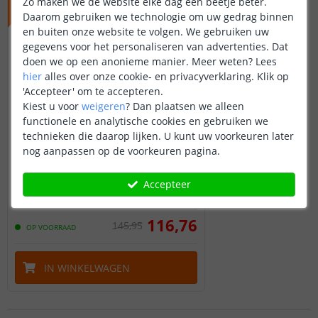
Zo maken we de website elke dag een beetje beter.
Daarom gebruiken we technologie om uw gedrag binnen
en buiten onze website te volgen. We gebruiken uw
gegevens voor het personaliseren van advertenties. Dat
doen we op een anonieme manier.
Meer weten?
Lees
hier
alles over onze cookie- en privacyverklaring. Klik op
'Accepteer' om te accepteren.
Kiest u voor
weigeren
?
Dan plaatsen we alleen
functionele en analytische cookies en gebruiken we
technieken die daarop lijken. U kunt uw voorkeuren later
nog aanpassen op de voorkeuren pagina.
Yeelight - Tafellamp
14 watt - Helder wit
Accepteer
116
,
76
145
,
95
OP VOORRAAD
IN WINKELWAGEN