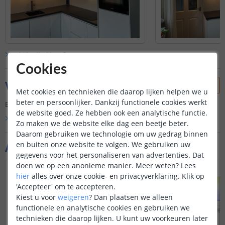
Bekijk alle
klantfoto’s
Cookies
Vraag & antwoord
Met cookies en technieken die daarop lijken helpen we u
beter en persoonlijker. Dankzij functionele cookies werkt
Er is nog geen vraag gesteld over dit product.
de website goed. Ze hebben ook een analytische functie.
Bekijk alle
Vraag & antwoord
Zo maken we de website elke dag een beetje beter.
Daarom gebruiken we technologie om uw gedrag binnen
Aanvullende producten
en buiten onze website te volgen. We gebruiken uw
gegevens voor het personaliseren van advertenties. Dat
doen we op een anonieme manier.
Meer weten?
Lees
VOORDEELSET
hier
alles over onze cookie- en privacyverklaring. Klik op
'Accepteer' om te accepteren.
Kiest u voor
weigeren
?
Dan plaatsen we alleen
functionele en analytische cookies en gebruiken we
technieken die daarop lijken. U kunt uw voorkeuren later