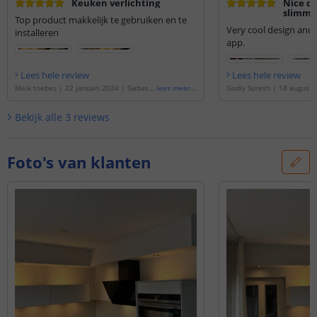
Keuken verlichting
Nice de
slimme 
Top product makkelijk te gebruiken en te
fitting
Very cool design and
installeren
lichtkl
app.
Lees hele review
Lees hele review
Meik toebes
|
22 januari 2024
|
Gebase
lees meer
...
Godly Suresh
|
18 augustu
erd op de
'
Yeelight slimme led lamp - GU
seerd op de
'
Yeelight slim
10 fitting - Warm Witte lichtkleur
'
GU10 fitting - Warm Witte l
Bekijk alle
3
reviews
van 4
'
Foto's van klanten