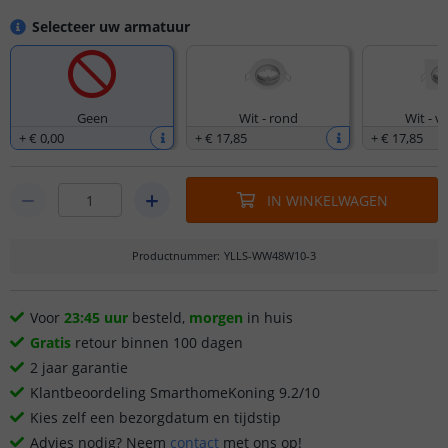
Selecteer uw armatuur
Geen
Wit - rond
Wit - v
+
€ 0
,
00
+
€ 17
,
85
+
€ 17
,
85
IN WINKELWAGEN
Productnummer
:
YLLS-WW48W10-3
Voor
23:45 uur
besteld,
morgen
in huis
Gratis
retour binnen 100 dagen
2 jaar garantie
Klantbeoordeling SmarthomeKoning 9.2/10
Kies zelf een bezorgdatum en tijdstip
Advies nodig? Neem
contact
met ons op!