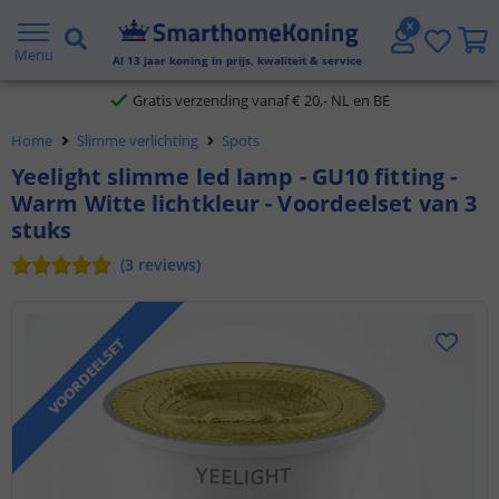
2 jaar garantie
Menu
Al
13
jaar koning in prijs, kwaliteit & service
Gratis verzending vanaf € 20,- NL en BE
Home
Slimme verlichting
Spots
Klantbeoordeling 9.1
Yeelight slimme led lamp - GU10 fitting -
Voor 23:45 uur besteld,
morgen in huis
Warm Witte lichtkleur - Voordeelset van 3
stuks
(
3
reviews
)
VOORDEELSET