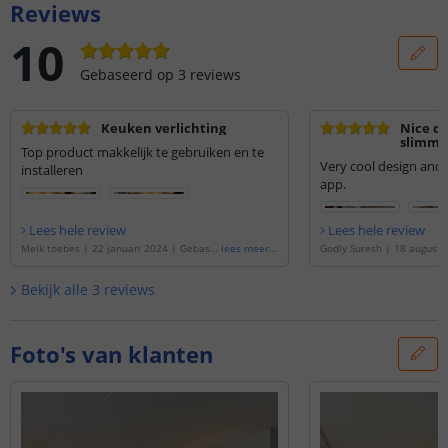
Reviews
10
Gebaseerd op
3
reviews
Keuken verlichting
Nice de
slimme 
Top product makkelijk te gebruiken en te
fitting
Very cool design and
installeren
lichtkl
app.
Lees hele review
Lees hele review
Meik toebes
|
22 januari 2024
|
Gebase
lees meer
...
Godly Suresh
|
18 augustu
erd op de
'
Yeelight slimme led lamp - GU
seerd op de
'
Yeelight slim
10 fitting - Warm Witte lichtkleur
'
GU10 fitting - Warm Witte l
Bekijk alle
3
reviews
van 4
'
Foto's van klanten