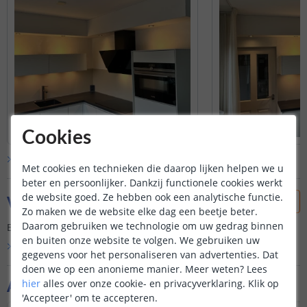
Cookies
Bekijk alle
klantfoto’s
Met cookies en technieken die daarop lijken helpen we u
beter en persoonlijker. Dankzij functionele cookies werkt
de website goed. Ze hebben ook een analytische functie.
Vraag & antwoord
Zo maken we de website elke dag een beetje beter.
Daarom gebruiken we technologie om uw gedrag binnen
Er is nog geen vraag gesteld over dit product.
en buiten onze website te volgen. We gebruiken uw
Bekijk alle
Vraag & antwoord
gegevens voor het personaliseren van advertenties. Dat
doen we op een anonieme manier.
Meer weten?
Lees
Aanvullende producten
hier
alles over onze cookie- en privacyverklaring. Klik op
'Accepteer' om te accepteren.