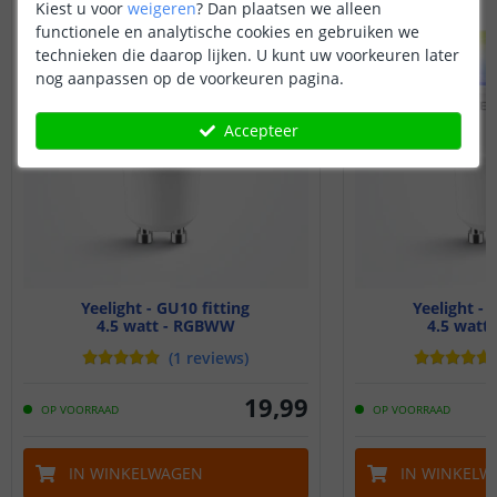
Kiest u voor
weigeren
?
Dan plaatsen we alleen
VOORDEELSET
functionele en analytische cookies en gebruiken we
technieken die daarop lijken. U kunt uw voorkeuren later
nog aanpassen op de voorkeuren pagina.
Accepteer
Yeelight - GU10 fitting
Yeelight - 
4.5 watt - RGBWW
4.5 watt
(
1
reviews
)
19
,
99
OP VOORRAAD
OP VOORRAAD
IN WINKELWAGEN
IN WINKELW