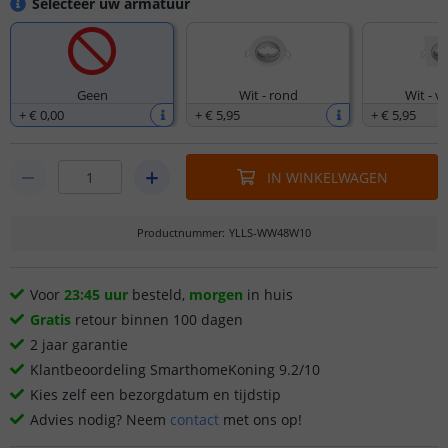
Selecteer uw armatuur
Geen
Wit - rond
Wit - v
+
€ 0
,
00
+
€ 5
,
95
+
€ 5
,
95
IN WINKELWAGEN
Productnummer
:
YLLS-WW48W10
Voor
23:45 uur
besteld,
morgen
in huis
Gratis
retour binnen 100 dagen
2 jaar garantie
Klantbeoordeling SmarthomeKoning 9.2/10
Kies zelf een bezorgdatum en tijdstip
Advies nodig? Neem
contact
met ons op!