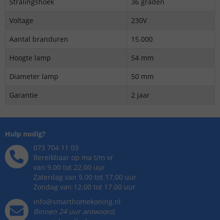
Stralingshoek
36 graden
Voltage
230V
Aantal branduren
15.000
Hoogte lamp
54 mm
Diameter lamp
50 mm
Garantie
2 jaar
Hulp nodig?
073 704 11 03
Bereikbaar op ma t/m vr
van 9.00 tot 22.00 uur
Zaterdag van 9.00 tot 17.00 uur
Zondag van 12.00 tot 17.00 uur
info@smarthomekoning.nl
Binnen 24 uur antwoord,