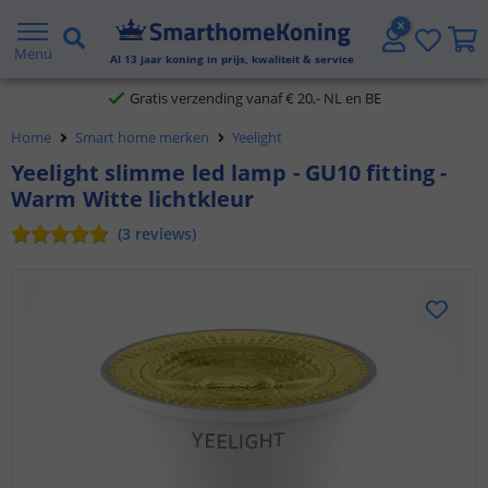
2 jaar garantie
Menu
Al
13
jaar koning in prijs, kwaliteit & service
Gratis verzending vanaf € 20,- NL en BE
Home
Smart home merken
Yeelight
Klantbeoordeling 9.1
Yeelight slimme led lamp - GU10 fitting -
Warm Witte lichtkleur
Voor 23:45 uur besteld,
morgen in huis
(
3
reviews
)