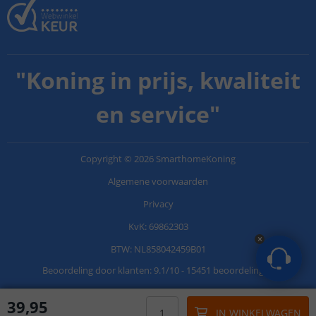
"
Koning in prijs, kwaliteit
en service
"
Copyright
©
2026
SmarthomeKoning
Algemene voorwaarden
Privacy
KvK: 69862303
BTW: NL858042459B01
Beoordeling door klanten:
9.1
/
10
-
15451 beoordelingen
39
,
95
IN WINKELWAGEN