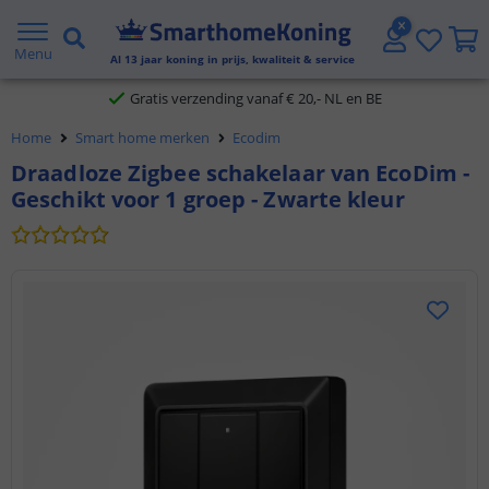
2 jaar garantie
Menu
Al
13
jaar koning in prijs, kwaliteit & service
Gratis verzending vanaf € 20,- NL en BE
Home
Smart home merken
Ecodim
Klantbeoordeling 9.1
Draadloze Zigbee schakelaar van EcoDim -
Geschikt voor 1 groep - Zwarte kleur
Voor 23:45 uur besteld,
morgen in huis