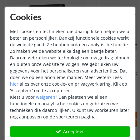
Cookies
Met cookies en technieken die daarop lijken helpen we u
beter en persoonlijker. Dankzij functionele cookies werkt
de website goed. Ze hebben ook een analytische functie.
Zo maken we de website elke dag een beetje beter.
Daarom gebruiken we technologie om uw gedrag binnen
en buiten onze website te volgen. We gebruiken uw
gegevens voor het personaliseren van advertenties. Dat
Ecodim - Zigbee schakelaar
Ecodim - Zigb
doen we op een anonieme manier.
Meer weten?
Lees
4 groepen - Zwarte kleur
1 groep - 
hier
alles over onze cookie- en privacyverklaring. Klik op
(
3
reviews
)
'Accepteer' om te accepteren.
Kiest u voor
weigeren
?
Dan plaatsen we alleen
44
,
95
OP VOORRAAD
OP VOORRAAD
functionele en analytische cookies en gebruiken we
technieken die daarop lijken. U kunt uw voorkeuren later
nog aanpassen op de voorkeuren pagina.
IN WINKELWAGEN
IN WINKELW
Accepteer