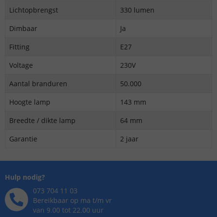
Lichtopbrengst
330 lumen
Dimbaar
Ja
Fitting
E27
Voltage
230V
Aantal branduren
50.000
Hoogte lamp
143 mm
Breedte / dikte lamp
64 mm
Garantie
2 jaar
Hulp nodig?
073 704 11 03
Bereikbaar op ma t/m vr
van 9.00 tot 22.00 uur