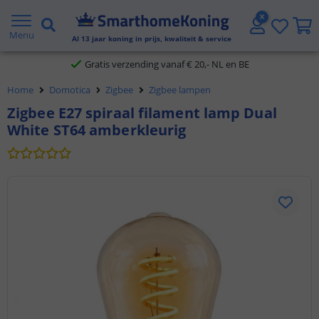
2 jaar garantie
Menu
Al
13
jaar koning in prijs, kwaliteit & service
Gratis verzending vanaf € 20,- NL en BE
Home
Domotica
Zigbee
Zigbee lampen
Klantbeoordeling 9.1
Zigbee E27 spiraal filament lamp Dual
White ST64 amberkleurig
Voor 23:45 uur besteld,
morgen in huis