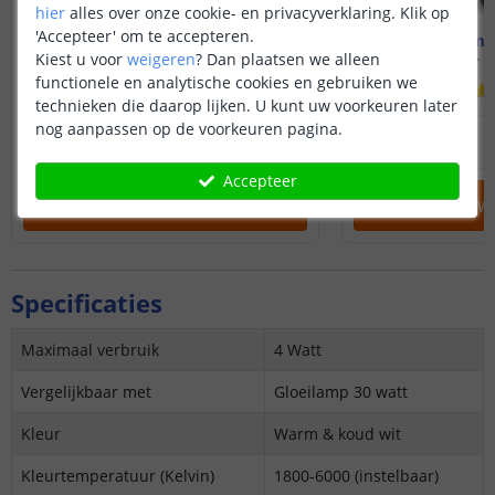
hier
alles over onze cookie- en privacyverklaring. Klik op
'Accepteer' om te accepteren.
Zigbee lamp - E27 fitting
Zigbee lamp 
4 watt - Dual white
4 watt - 
Kiest u voor
weigeren
?
Dan plaatsen we alleen
functionele en analytische cookies en gebruiken we
technieken die daarop lijken. U kunt uw voorkeuren later
nog aanpassen op de voorkeuren pagina.
14
,
95
16
,
95
OP VOORRAAD
OP VOORRAAD
Accepteer
IN WINKELWAGEN
IN WINKELW
Specificaties
Maximaal verbruik
4 Watt
Vergelijkbaar met
Gloeilamp 30 watt
Kleur
Warm & koud wit
Kleurtemperatuur (Kelvin)
1800-6000 (instelbaar)