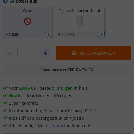
Selecteer hub
Geen
Zigbee & bluetooth hub
+
€ 0
,
00
+
€ 29
,
95
IN WINKELWAGEN
Productnummer
:
ZBFI-DWST64CO
Voor
23:45 uur
besteld,
morgen
in huis
Gratis
retour binnen 100 dagen
2 jaar garantie
Klantbeoordeling SmarthomeKoning 9.2/10
Kies zelf een bezorgdatum en tijdstip
Advies nodig? Neem
contact
met ons op!