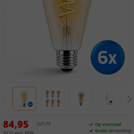
84
,
95
107
,
70
Op voorraad
Gratis
verzending
70
,
21
excl.
BTW