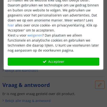
Zo maken we de website elke dag een beetje beter.
Daarom gebruiken we technologie om uw gedrag binnen
en buiten onze website te volgen. We gebruiken uw
gegevens voor het personaliseren van advertenties. Dat
doen we op een anonieme manier.
Meer weten?
Lees
hier
alles over onze cookie- en privacyverklaring. Klik op
'Accepteer' om te accepteren.
Kiest u voor
weigeren
?
Dan plaatsen we alleen
functionele en analytische cookies en gebruiken we
technieken die daarop lijken. U kunt uw voorkeuren later
nog aanpassen op de voorkeuren pagina.
Accepteer
Bekijk alle
klantfoto’s
Vraag & antwoord
Er is nog geen vraag gesteld over dit product.
Bekijk alle
Vraag & antwoord