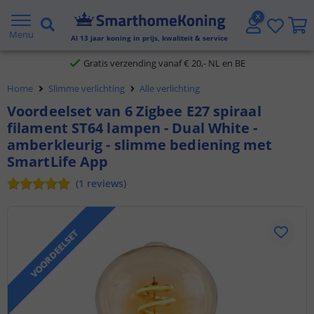
2 jaar garantie
Menu
Al
13
jaar koning in prijs, kwaliteit & service
Gratis verzending vanaf € 20,- NL en BE
Home
Slimme verlichting
Alle verlichting
Klantbeoordeling 9.1
Voordeelset van 6 Zigbee E27 spiraal
filament ST64 lampen - Dual White -
Voor 23:45 uur besteld,
morgen in huis
amberkleurig - slimme bediening met
SmartLife App
(
1
reviews
)
VOORDEELSET