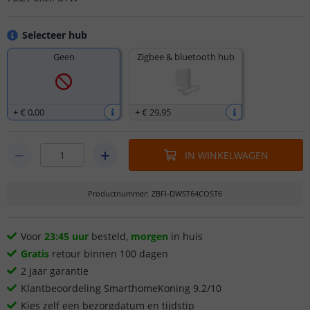
Selecteer hub
Geen
Zigbee & bluetooth hub
+
€ 0
,
00
+
€ 29
,
95
IN WINKELWAGEN
Productnummer
:
ZBFI-DWST64COST6
Voor
23:45 uur
besteld,
morgen
in huis
Gratis
retour binnen 100 dagen
2 jaar garantie
Klantbeoordeling SmarthomeKoning 9.2/10
Kies zelf een bezorgdatum en tijdstip