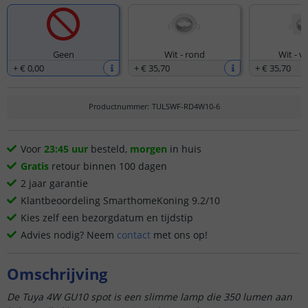
Geen
Wit - rond
Wit - v
+
€ 0
,
00
+
€ 35
,
70
+
€ 35
,
70
Productnummer
:
TULSWF-RD4W10-6
Voor
23:45 uur
besteld,
morgen
in huis
Gratis
retour binnen 100 dagen
2 jaar garantie
Klantbeoordeling SmarthomeKoning 9.2/10
Kies zelf een bezorgdatum en tijdstip
Advies nodig? Neem
contact
met ons op!
Omschrijving
De Tuya 4W GU10 spot is een slimme lamp die 350 lumen aan