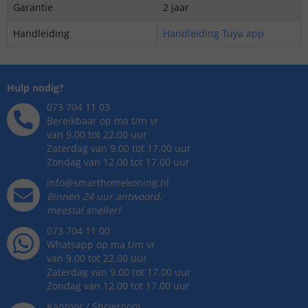
Garantie
2 jaar
Handleiding
Handleiding Tuya app
Hulp nodig?
073 704 11 03
Bereikbaar op ma t/m vr
van 9.00 tot 22.00 uur
Zaterdag van 9.00 tot 17.00 uur
Zondag van 12.00 tot 17.00 uur
info@smarthomekoning.nl
Binnen 24 uur antwoord,
meestal sneller!
073 704 11 00
Whatsapp op ma t/m vr
van 9.00 tot 22.00 uur
Zaterdag van 9.00 tot 17.00 uur
Zondag van 12.00 tot 17.00 uur
Kantoor / Showroom