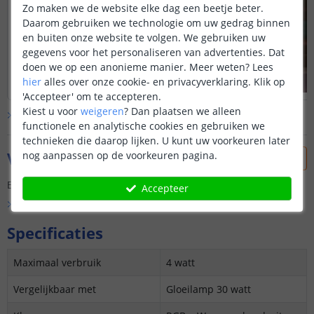
Zo maken we de website elke dag een beetje beter.
Daarom gebruiken we technologie om uw gedrag binnen
en buiten onze website te volgen. We gebruiken uw
gegevens voor het personaliseren van advertenties. Dat
doen we op een anonieme manier.
Meer weten?
Lees
hier
alles over onze cookie- en privacyverklaring. Klik op
'Accepteer' om te accepteren.
Kiest u voor
weigeren
?
Dan plaatsen we alleen
Bekijk alle
klantfoto’s
functionele en analytische cookies en gebruiken we
technieken die daarop lijken. U kunt uw voorkeuren later
Vraag & antwoord
nog aanpassen op de voorkeuren pagina.
Er is nog geen vraag gesteld over dit product.
Accepteer
Bekijk alle
Vraag & antwoord
Specificaties
Maximaal verbruik
4 watt
Vergelijkbaar met
Gloeilamp 30 watt