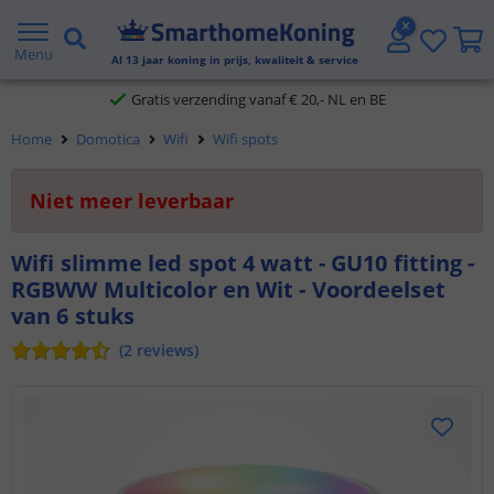
2 jaar garantie
Menu
Al
13
jaar koning in prijs, kwaliteit & service
Gratis verzending vanaf € 20,- NL en BE
Home
Domotica
Wifi
Wifi spots
Klantbeoordeling 9.1
Niet meer leverbaar
Voor 23:45 uur besteld,
morgen in huis
Wifi slimme led spot 4 watt - GU10 fitting -
RGBWW Multicolor en Wit - Voordeelset
van 6 stuks
(
2
reviews
)