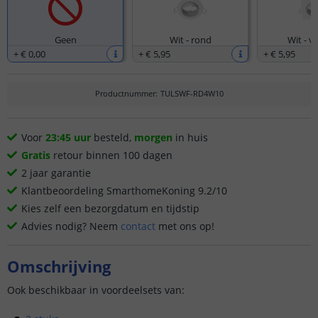
Geen
Wit - rond
Wit - v
+
€ 0
,
00
+
€ 5
,
95
+
€ 5
,
95
Productnummer
:
TULSWF-RD4W10
Voor
23:45 uur
besteld,
morgen
in huis
Gratis
retour binnen 100 dagen
2 jaar garantie
Klantbeoordeling SmarthomeKoning 9.2/10
Kies zelf een bezorgdatum en tijdstip
Advies nodig? Neem
contact
met ons op!
Omschrijving
Ook beschikbaar in voordeelsets van: