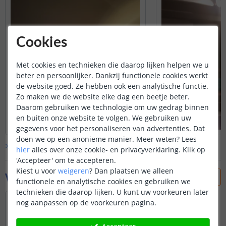
Cookies
Met cookies en technieken die daarop lijken helpen we u
beter en persoonlijker. Dankzij functionele cookies werkt
de website goed. Ze hebben ook een analytische functie.
Zo maken we de website elke dag een beetje beter.
Daarom gebruiken we technologie om uw gedrag binnen
en buiten onze website te volgen. We gebruiken uw
gegevens voor het personaliseren van advertenties. Dat
doen we op een anonieme manier.
Meer weten?
Lees
Bekijk alle
klantfoto’s
hier
alles over onze cookie- en privacyverklaring. Klik op
'Accepteer' om te accepteren.
Kiest u voor
weigeren
?
Dan plaatsen we alleen
Vraag & antwoord
functionele en analytische cookies en gebruiken we
technieken die daarop lijken. U kunt uw voorkeuren later
Een goedemorgen, werkt deze lamp via het
nog aanpassen op de voorkeuren pagina.
Zigbee 3.0 protocol? Dus is deze te
integreren met de Hue bridge? Ik hoor het