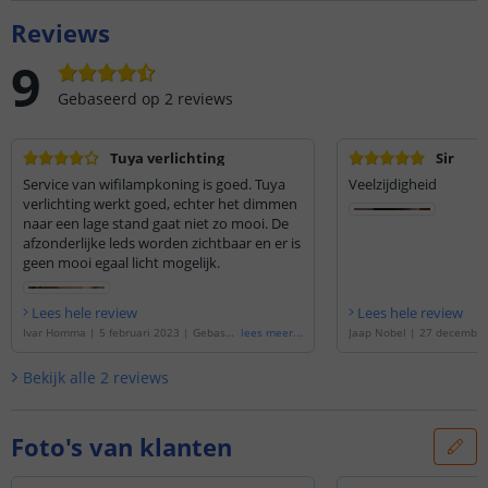
Reviews
9
Gebaseerd op
2
reviews
Tuya verlichting
Sir
Service van wifilampkoning is goed. Tuya
Veelzijdigheid
verlichting werkt goed, echter het dimmen
naar een lage stand gaat niet zo mooi. De
afzonderlijke leds worden zichtbaar en er is
geen mooi egaal licht mogelijk.
Lees hele review
Lees hele review
Ivar Homma
|
5 februari 2023
|
Gebasee
lees meer
...
Jaap Nobel
|
27 december
rd op de
'
Wifi slimme led spot 4 watt - G
eerd op de
'
Wifi slimme le
U10 fitting - RGBWW Multicolor en Wit
'
GU10 fitting - RGBWW Mult
Bekijk alle
2
reviews
Foto's van klanten