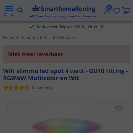
2 jaar garantie
Menu
Al
13
jaar koning in prijs, kwaliteit & service
Gratis verzending vanaf € 20,- NL en BE
Home
Domotica
Wifi
Wifi spots
Klantbeoordeling 9.1
Niet meer leverbaar
Voor 23:45 uur besteld,
morgen in huis
Wifi slimme led spot 4 watt - GU10 fitting -
RGBWW Multicolor en Wit
(
2
reviews
)