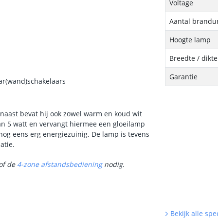
Voltage
Aantal brandu
Hoogte lamp
Breedte / dikt
Garantie
ar(wand)schakelaars
naast bevat hij ook zowel warm en koud wit
an 5 watt en vervangt hiermee een gloeilamp
k nog eens erg energiezuinig. De lamp is tevens
atie.
of de
4-zone afstandsbediening
nodig.
Bekijk alle spec