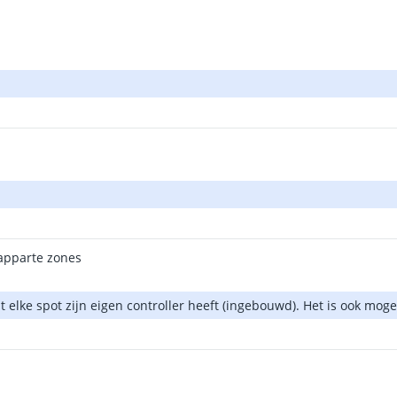
3 apparte zones
 elke spot zijn eigen controller heeft (ingebouwd). Het is ook mo