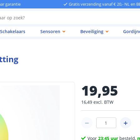
aar garantie
Gratis verzending vanaf € 20,- NL en B
Schakelaars
Sensoren
Beveiliging
Gordijn
tting
19
,
95
16
,
49
excl.
BTW
Voor
23:45 uur
besteld,