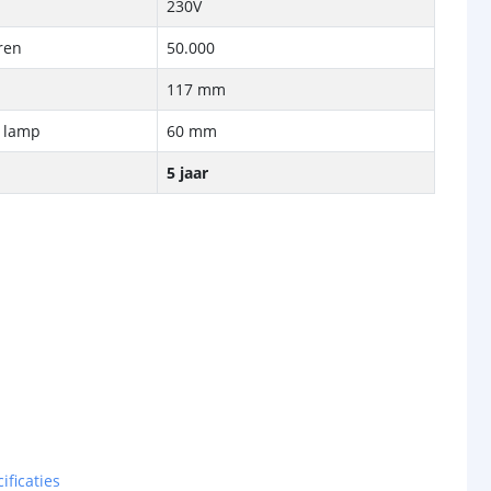
230V
ren
50.000
117 mm
e lamp
60 mm
5 jaar
ificaties