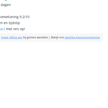
0 dagen
homeKoning 9.2/10
m en tijdstip
tact
met ons op!
|
Vraag offerte aan
bij grotere aantallen
|
Bekijk ons
zakelijke klantenprogramma