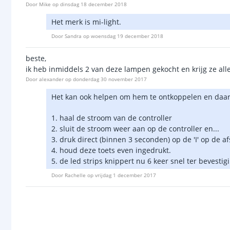
Door
Mike
op
dinsdag 18 december 2018
Het merk is mi-light.
Door
Sandra
op
woensdag 19 december 2018
beste,
ik heb inmiddels 2 van deze lampen gekocht en krijg ze all
Door
alexander
op
donderdag 30 november 2017
Het kan ook helpen om hem te ontkoppelen en daarn
1. haal de stroom van de controller
2. sluit de stroom weer aan op de controller en...
3. druk direct (binnen 3 seconden) op de 'I' op de 
4. houd deze toets even ingedrukt.
5. de led strips knippert nu 6 keer snel ter bevestig
Door
Rachelle
op
vrijdag 1 december 2017