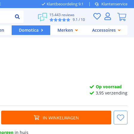
E
Klantbeoordeling 9.1
Klantenservice
15.443 reviews
9.1
/ 10
en
Domotica
Merken
Accessoires
Op voorraad
3,
95
verzending
IN WINKELWAGEN
morgen
in huis