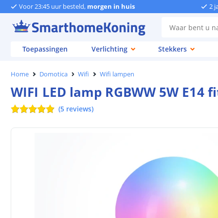
Voor 23:45 uur besteld,
morgen in huis
2 j
Toepassingen
Verlichting
Stekkers
Home
Domotica
Wifi
Wifi lampen
WIFI LED lamp RGBWW 5W E14 fi
(
5
reviews
)