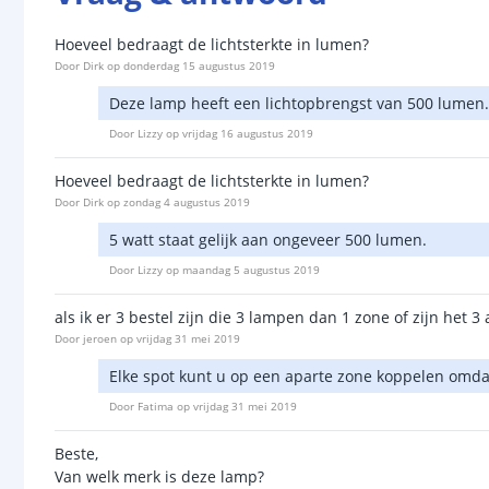
Hoeveel bedraagt de lichtsterkte in lumen?
Door
Dirk
op
donderdag 15 augustus 2019
Deze lamp heeft een lichtopbrengst van 500 lumen.
Door
Lizzy
op
vrijdag 16 augustus 2019
Hoeveel bedraagt de lichtsterkte in lumen?
Door
Dirk
op
zondag 4 augustus 2019
5 watt staat gelijk aan ongeveer 500 lumen.
Door
Lizzy
op
maandag 5 augustus 2019
als ik er 3 bestel zijn die 3 lampen dan 1 zone of zijn het 
Door
jeroen
op
vrijdag 31 mei 2019
Elke spot kunt u op een aparte zone koppelen omdat
Door
Fatima
op
vrijdag 31 mei 2019
Beste,
Van welk merk is deze lamp?