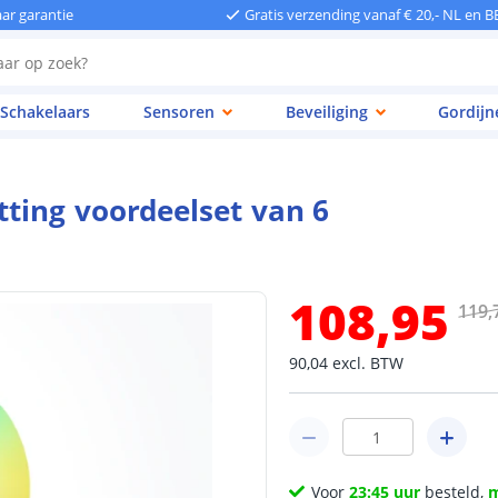
aar garantie
Gratis verzending vanaf € 20,- NL en B
Schakelaars
Sensoren
Beveiliging
Gordijn
ting voordeelset van 6
108
,
95
119
,
90
,
04
excl.
BTW
Voor
23:45 uur
besteld,