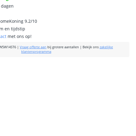
0 dagen
homeKoning 9.2/10
m en tijdstip
tact
met ons op!
W5W14ST6
|
Vraag offerte aan
bij grotere aantallen
|
Bekijk ons
zakelijke
klantenprogramma