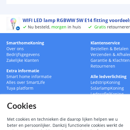
WIFI LED lamp RGBWW 5W E14 fitting voordeel
Nu besteld,
morgen
in huis
Gratis
retournere
SmarthomeKoning
Klantenservice
Over ons
Bestellen
&
Betalen
Bedrijfsgegevens
Verzenden
&
Afhale
Zakelijke klanten
Garantie
&
Klachten
Retourneren
Extra informatie
Smart home informatie
Alle ledverlichting
Alles over SmartLife
LedstripKoning
Tuya platform
SolarlampKoning
LedprofielKoning
BouwlampKoning
Cookies
SmarthomeKoning
Met cookies en technieken die daarop lijken helpen we u
beter en persoonlijker. Dankzij functionele cookies werkt de