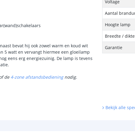
Voltage
Aantal brandu
Hoogte lamp
ar(wand)schakelaars
Breedte / dikt
naast bevat hij ook zowel warm en koud wit
Garantie
an 5 watt en vervangt hiermee een gloeilamp
k nog eens erg energiezuinig. De lamp is tevens
atie.
of de
4-zone afstandsbediening
nodig.
Bekijk alle spec