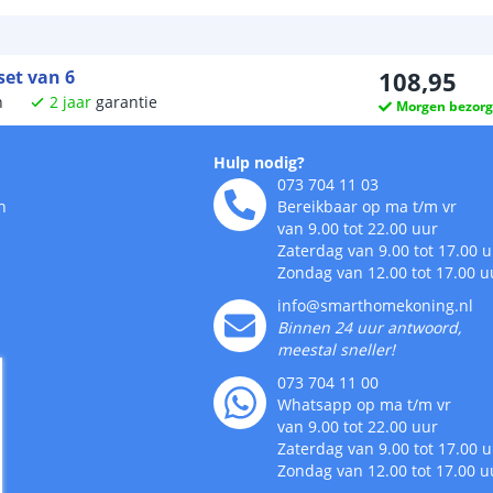
set van 6
108
,
95
n
2
jaar
garantie
Morgen bezor
Hulp nodig?
073 704 11 03
n
Bereikbaar op ma t/m vr
van 9.00 tot 22.00 uur
Zaterdag van 9.00 tot 17.00 
Zondag van 12.00 tot 17.00 u
info@smarthomekoning.nl
Binnen 24 uur antwoord,
meestal sneller!
073 704 11 00
Whatsapp op ma t/m vr
van 9.00 tot 22.00 uur
Zaterdag van 9.00 tot 17.00 
Zondag van 12.00 tot 17.00 u