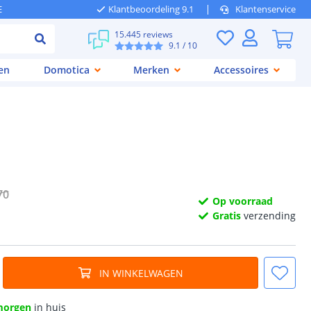
E
Klantbeoordeling 9.1
Klantenservice
15.445 reviews
9.1
/ 10
en
Domotica
Merken
Accessoires
70
Op voorraad
Gratis
verzending
IN WINKELWAGEN
morgen
in huis