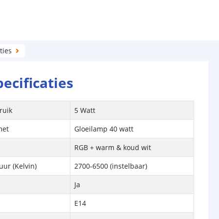
ties
pecificaties
ruik
5 Watt
met
Gloeilamp 40 watt
RGB + warm & koud wit
ur (Kelvin)
2700-6500 (instelbaar)
Ja
E14