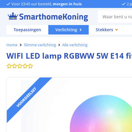
Voor 23:45 uur besteld,
morgen in huis
2 j
Toepassingen
Verlichting
Stekkers
Home
Slimme verlichting
Alle verlichting
WIFI LED lamp RGBWW 5W E14 fit
VOORDEELSET