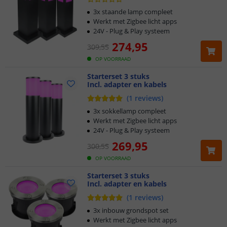
3x staande lamp compleet
Werkt met Zigbee licht apps
24V - Plug & Play systeem
274
,
95
309
,
55
OP VOORRAAD
Starterset 3 stuks
Incl. adapter en kabels
(
1
reviews
)
3x sokkellamp compleet
Werkt met Zigbee licht apps
24V - Plug & Play systeem
269
,
95
300
,
55
OP VOORRAAD
Starterset 3 stuks
Incl. adapter en kabels
(
1
reviews
)
3x inbouw grondspot set
Werkt met Zigbee licht apps