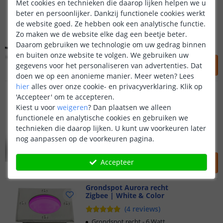
Zigbee | White & Color
Met cookies en technieken die daarop lijken helpen we u
beter en persoonlijker. Dankzij functionele cookies werkt
(
2
reviews
)
de website goed. Ze hebben ook een analytische functie.
Prikspot - 15 Watt
Zo maken we de website elke dag een beetje beter.
Werkt met Zigbee licht apps
Daarom gebruiken we technologie om uw gedrag binnen
24V - Plug & Play systeem
en buiten onze website te volgen. We gebruiken uw
79
,
95
gegevens voor het personaliseren van advertenties. Dat
OP VOORRAAD
doen we op een anonieme manier.
Meer weten?
Lees
hier
alles over onze cookie- en privacyverklaring. Klik op
Grondspot Aurora rond
'Accepteer' om te accepteren.
Zigbee | White & Color
Kiest u voor
weigeren
?
Dan plaatsen we alleen
(
2
reviews
)
functionele en analytische cookies en gebruiken we
Grondspot rond - 9 Watt
technieken die daarop lijken. U kunt uw voorkeuren later
Werkt met Zigbee licht apps
nog aanpassen op de voorkeuren pagina.
24V - Plug & Play systeem
49
,
95
Accepteer
OP VOORRAAD
Grondspot Aurora recht
Zigbee | White & Color
(
4
reviews
)
Grondspot recht - 6 Watt