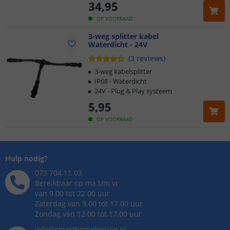
34
,
95
OP VOORRAAD
3-weg splitter kabel
Waterdicht - 24V
(
3
reviews
)
3-weg kabelsplitter
IP68 - Waterdicht
24V - Plug & Play systeem
5
,
95
OP VOORRAAD
Hulp nodig?
073 704 11 03
Bereikbaar op ma t/m vr
van 9.00 tot 22.00 uur
Zaterdag van 9.00 tot 17.00 uur
Zondag van 12.00 tot 17.00 uur
info@smarthomekoning.nl