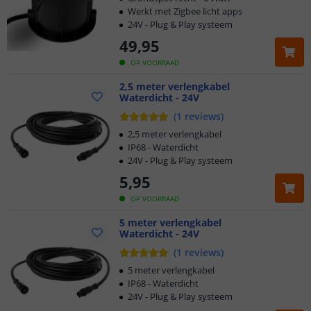
Werkt met Zigbee licht apps
24V - Plug & Play systeem
49
,
95
OP VOORRAAD
2,5 meter verlengkabel
Waterdicht - 24V
(
1
reviews
)
2,5 meter verlengkabel
IP68 - Waterdicht
24V - Plug & Play systeem
5
,
95
OP VOORRAAD
5 meter verlengkabel
Waterdicht - 24V
(
1
reviews
)
Klantbeoordeling 9.1
5 meter verlengkabel
IP68 - Waterdicht
Voor 23:45 uur besteld,
morgen in huis
24V - Plug & Play systeem