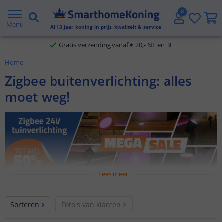
2 jaar garantie
Menu
Al
13
jaar koning in prijs, kwaliteit & service
Gratis verzending vanaf € 20,- NL en BE
Home
Klantbeoordeling 9.1
Zigbee buitenverlichting: alles
Voor 23:45 uur besteld,
morgen in huis
moet weg!
Lees meer
Maak uw tuin, oprit of terras slimmer met
Zigbee
tuinverlichting
. Koppel lampen eenvoudig aan elkaar, bedien
Sorteren
Foto's van klanten
alles overzichtelijk via uw smartphone, stel scènes in voor elk
moment in en bouw een volledig geïntegreerd Zigbee-systeem,