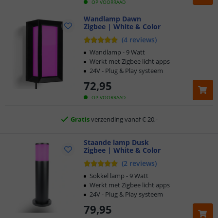
OP VOORRAAD
Wandlamp Dawn
Zigbee | White & Color
(
4
reviews
)
Klantbeoordeling 9.1
Wandlamp - 9 Watt
Werkt met Zigbee licht apps
Voor 23:45 uur besteld,
morgen in huis
24V - Plug & Play systeem
72
,
95
2 jaar garantie
OP VOORRAAD
Gratis
verzending vanaf € 20,-
Klantbeoordeling 9.1
Staande lamp Dusk
Zigbee | White & Color
Voor 23:45 uur besteld,
morgen in huis
(
2
reviews
)
Sokkel lamp - 9 Watt
Werkt met Zigbee licht apps
24V - Plug & Play systeem
79
,
95