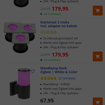
24V - Plug & Play systeem
179
,
95
210
,
55
OP VOORRAAD
Starterset 3 stuks
Incl. adapter en kabels
3x inbouw grondspot set
Werkt met Zigbee licht apps
24V - Plug & Play systeem
179
,
95
210
,
55
OP VOORRAAD
Wandlamp Dusk
Zigbee | White & Color
(
2
reviews
)
Wandlamp - 9 Watt
Werkt met Zigbee licht apps
24V - Plug & Play systeem
67
,
95