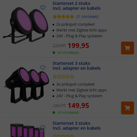
Starterset 2 stuks
nu met kortingen
tot wel 5
0%!
Incl. adapter en kabels
(
1
reviews
)
•
Volledig Zigbee geïntegreerd
: elk apparaat versterkt het
2x prikspot compleet
signaal voor extra bereik en betrouwbaarheid, zonder
Werkt met Zigbee licht apps
afhankelijk te zijn van wifi.
24V - Plug & Play systeem
•
Bedien alles in één app
: werkt met bekende platforms zoals
199
,
95
Tuya
, Smart Life
en IKEA, én met honderden Zigbee-apparaten.
220
,
60
•
Slimme scènes & automatiseringen
: stel routines in voor
OP VOORRAAD
iedere gelegenheid en profiteer van een laag energieverbruik.
Starterset 3 stuks
•
Plug & Play
: snel te installeren zonder technische kennis
Incl. adapter en kabels
Profiteer nu van kortingen
tot wel 50%
op onze
actievoorraad!
Let op:
Om deze verlichting aan te sturen is
3x prikspot compleet
een
Zigbee hub
vereist. Wees er snel bij, deze actie geldt
tot en
Werkt met Zigbee licht apps
met 17 mei
!
24V - Plug & Play systeem
149
,
95
189
,
55
OP VOORRAAD
Starterset 3 stuks
Incl. adapter en kabels