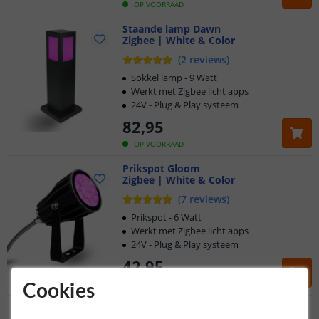
OP VOORRAAD
Staande lamp Dawn
Zigbee | White & Color
(
2
reviews
)
Sokkel lamp - 9 Watt
Werkt met Zigbee licht apps
24V - Plug & Play systeem
82
,
95
OP VOORRAAD
Prikspot Gloom
Zigbee | White & Color
(
7
reviews
)
Prikspot - 6 Watt
Werkt met Zigbee licht apps
24V - Plug & Play systeem
42
,
95
OP VOORRAAD
Cookies
Prikspot Twilight