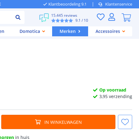
E
Klantbeoordeling 9.1
Klantenservice
15.445 reviews
9.1
/ 10
en
Domotica
Merken
Accessoires
Op voorraad
3,
95
verzending
IN WINKELWAGEN
morgen
in huis