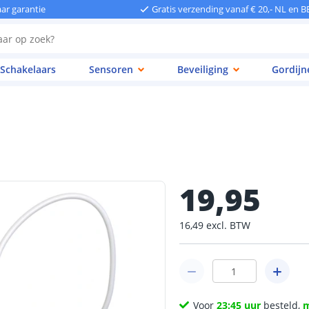
aar garantie
Gratis verzending vanaf € 20,- NL en B
Schakelaars
Sensoren
Beveiliging
Gordijn
19
,
95
16
,
49
excl.
BTW
Voor
23:45 uur
besteld,