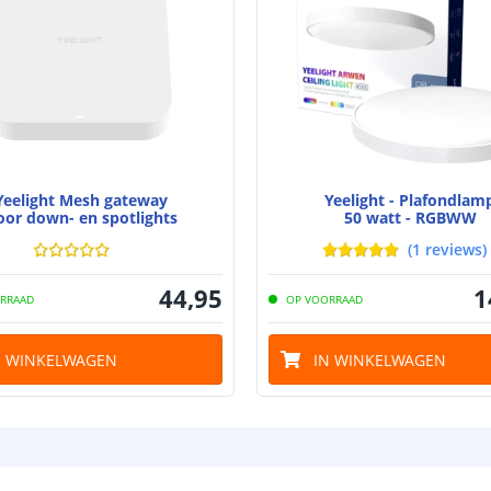
Yeelight Mesh gateway
Yeelight - Plafondlam
oor down- en spotlights
50 watt - RGBWW
(
1
reviews
)
44
,
95
1
RRAAD
OP VOORRAAD
N WINKELWAGEN
IN WINKELWAGEN