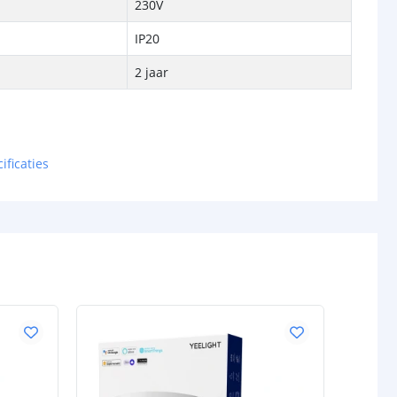
230V
IP20
2 jaar
ificaties