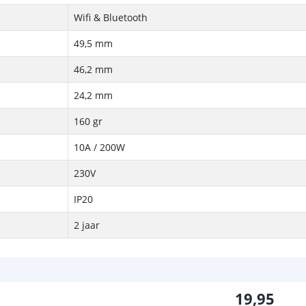
Wifi & Bluetooth
49,5 mm
46,2 mm
24,2 mm
160 gr
10A / 200W
230V
IP20
2 jaar
19
,
95