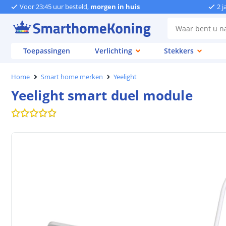
Voor 23:45 uur besteld,
morgen in huis
2 j
Toepassingen
Verlichting
Stekkers
Home
Smart home merken
Yeelight
Yeelight smart duel module