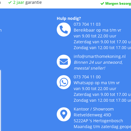
n
2
jaar
garantie
Morgen bezor
Hulp nodig?
073 704 11 03
n
Bereikbaar op ma t/m vr
van 9.00 tot 22.00 uur
Zaterdag van 9.00 tot 17.00 
Zondag van 12.00 tot 17.00 u
info@smarthomekoning.nl
Binnen 24 uur antwoord,
meestal sneller!
073 704 11 00
Whatsapp op ma t/m vr
van 9.00 tot 22.00 uur
Zaterdag van 9.00 tot 17.00 
Zondag van 12.00 tot 17.00 u
Kantoor / Showroom
Rietveldenweg
49
D
5222AP
's
Hertogenbosch
Maandag t/m zaterdag geop