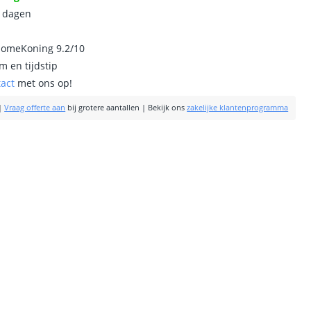
0 dagen
homeKoning 9.2/10
m en tijdstip
tact
met ons op!
|
Vraag offerte aan
bij grotere aantallen
|
Bekijk ons
zakelijke klantenprogramma