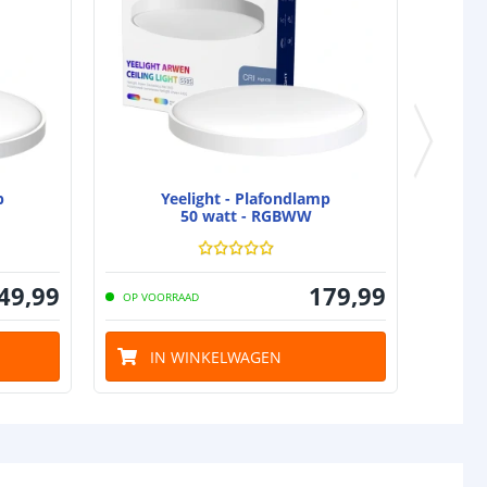
p
Yeelight - Plafondlamp
50 watt - RGBWW
49
,
99
179
,
99
OP VOORRAAD
IN WINKELWAGEN