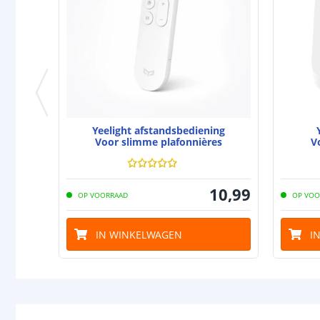
Yeelight afstandsbediening
Voor slimme plafonnières
V
10
,
99
OP VOORRAAD
OP VOO
IN WINKELWAGEN
I