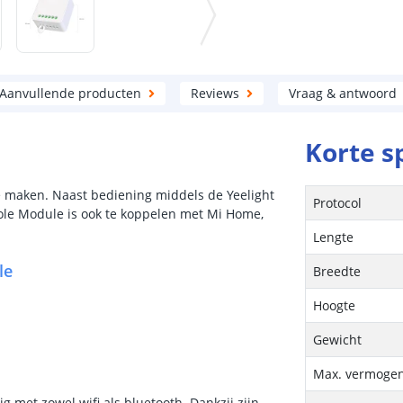
Aanvullende producten
Reviews
Vraag & antwoord
Korte s
 maken. Naast bediening middels de Yeelight
Protocol
ole Module is ook te koppelen met Mi Home,
Lengte
le
Breedte
Hoogte
Gewicht
Max. vermoge
 met zowel wifi als bluetooth. Dankzij zijn