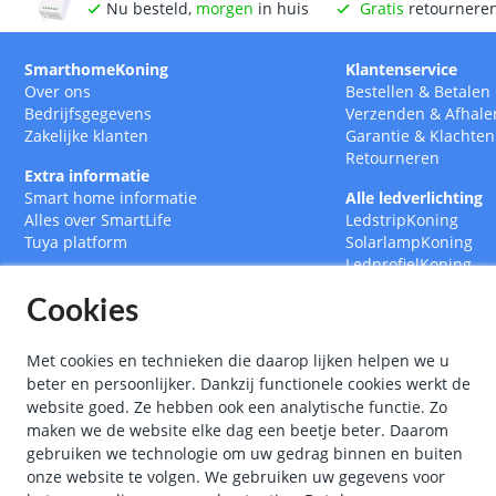
Nu besteld,
morgen
in huis
Gratis
retournere
SmarthomeKoning
Klantenservice
Over ons
Bestellen
&
Betalen
Bedrijfsgegevens
Verzenden
&
Afhale
Zakelijke klanten
Garantie
&
Klachten
Retourneren
Extra informatie
Smart home informatie
Alle ledverlichting
Alles over SmartLife
LedstripKoning
Tuya platform
SolarlampKoning
LedprofielKoning
BouwlampKoning
Cookies
SmarthomeKoning
Met cookies en technieken die daarop lijken helpen we u
beter en persoonlijker. Dankzij functionele cookies werkt de
website goed. Ze hebben ook een analytische functie. Zo
maken we de website elke dag een beetje beter. Daarom
gebruiken we technologie om uw gedrag binnen en buiten
onze website te volgen. We gebruiken uw gegevens voor