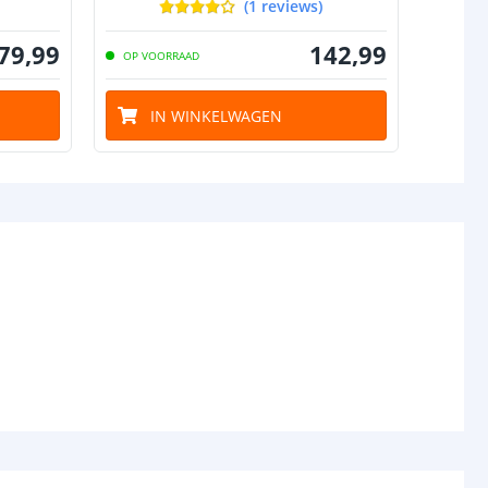
(
1
reviews
)
79
,
99
142
,
99
OP VOORRAAD
IN WINKELWAGEN