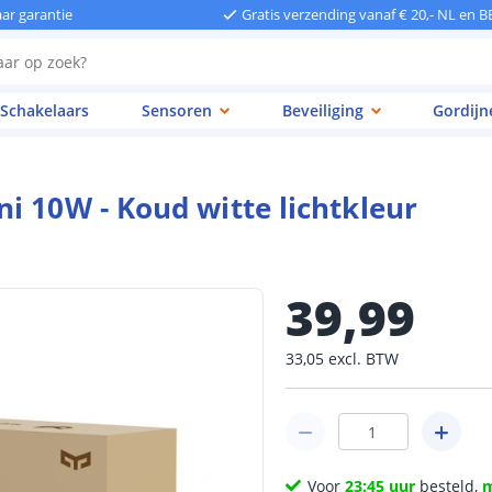
aar garantie
Gratis verzending vanaf € 20,- NL en B
Schakelaars
Sensoren
Beveiliging
Gordijn
i 10W - Koud witte lichtkleur
39
,
99
33
,
05
excl.
BTW
Voor
23:45 uur
besteld,