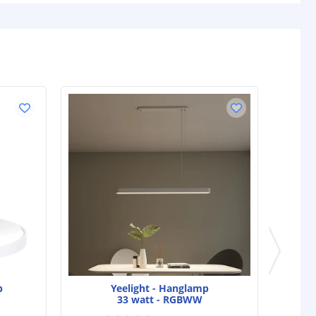
p
Yeelight - Hanglamp
33 watt - RGBWW