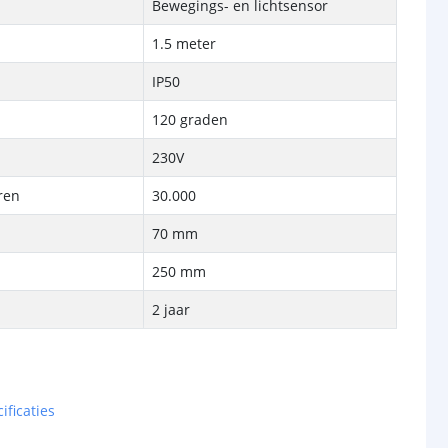
Bewegings- en lichtsensor
1.5 meter
IP50
120 graden
230V
ren
30.000
70 mm
p
250 mm
2 jaar
ificaties