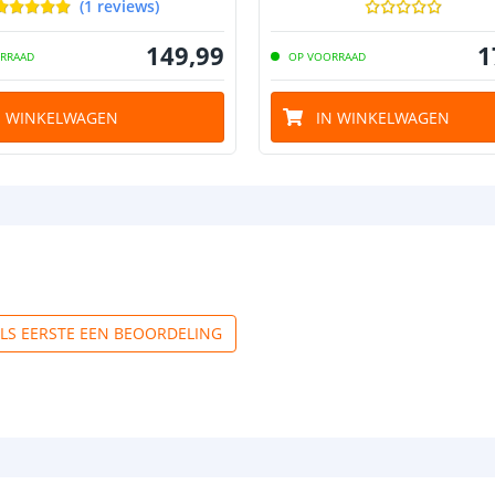
(
1
reviews
)
149
,
99
1
RRAAD
OP VOORRAAD
N WINKELWAGEN
IN WINKELWAGEN
ALS EERSTE EEN BEOORDELING