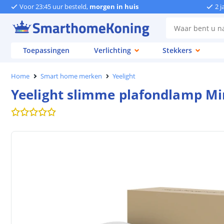
Voor 23:45 uur besteld,
morgen in huis
2 j
Toepassingen
Verlichting
Stekkers
Home
Smart home merken
Yeelight
Yeelight slimme plafondlamp Min