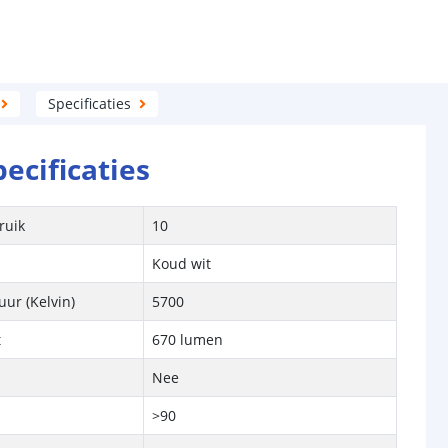
Specificaties
pecificaties
ruik
10
Koud wit
ur (Kelvin)
5700
t
670 lumen
Nee
>90