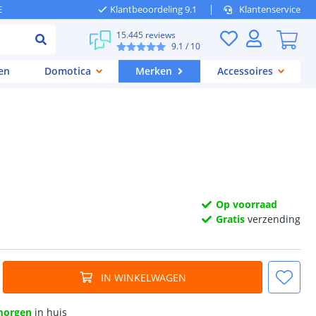
E
Klantbeoordeling 9.1
Klantenservice
15.445 reviews
9.1
/ 10
en
Domotica
Merken
Accessoires
Op voorraad
Gratis
verzending
IN WINKELWAGEN
morgen
in huis