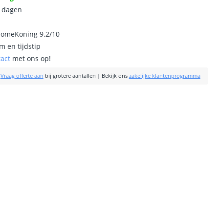
0 dagen
homeKoning 9.2/10
m en tijdstip
tact
met ons op!
|
Vraag offerte aan
bij grotere aantallen
|
Bekijk ons
zakelijke klantenprogramma