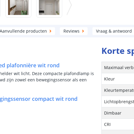
Aanvullende producten
Reviews
Vraag & antwoord
Korte s
ed plafonnière wit rond
Maximaal verb
helder wit licht. Deze compacte plafondlamp is
Kleur
uwd zijn zowel een bewegingssensor als een
Kleurtemperatu
gingssensor compact wit rond
Lichtopbrengs
Dimbaar
CRI