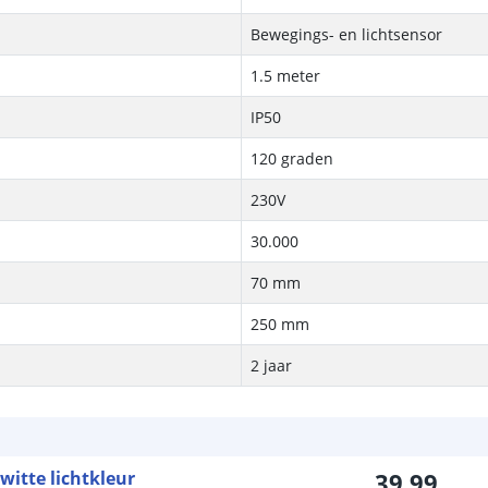
Bewegings- en lichtsensor
1.5 meter
IP50
120 graden
230V
30.000
70 mm
250 mm
2 jaar
witte lichtkleur
39
,
99