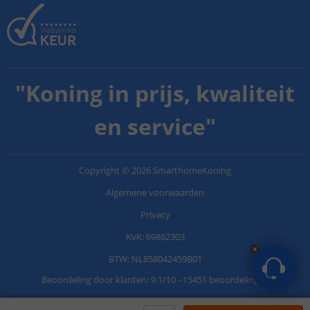
"
Koning in prijs, kwaliteit
en service
"
Copyright
©
2026
SmarthomeKoning
Algemene voorwaarden
Privacy
KvK: 69862303
BTW: NL858042459B01
Beoordeling door klanten:
9.1
/
10
-
15451 beoordelingen