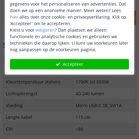
gegevens voor het personaliseren van advertenties. Dat
doen we op een anonieme manier.
Meer weten?
Lees
hier
alles over onze cookie- en privacyverklaring. Klik op
IN WINKELWAGEN
IN WINKELW
'Accepteer' om te accepteren.
Kiest u voor
weigeren
?
Dan plaatsen we alleen
functionele en analytische cookies en gebruiken we
technieken die daarop lijken. U kunt uw voorkeuren later
Specificaties
nog aanpassen op de voorkeuren pagina.
Maximaal verbruik
5 Watt
Accepteer
Kleur
Zeer warm tot koud wit
Kleurtemperatuur (Kelvin)
1700K tot 6500K
Lichtopbrengst
40-240 lumen
Voeding
Micro USB-C DC 5V/1A
Lengte kabel
115 cm
CRI
>80