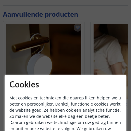
Aanvullende producten
Cookies
Met cookies en technieken die daarop lijken helpen we u
beter en persoonlijker. Dankzij functionele cookies werkt
Yeelight - Nachtlamp
Yeelight -
0,25 watt - Warm Wit
20 watt - 
de website goed. Ze hebben ook een analytische functie.
Zo maken we de website elke dag een beetje beter.
(
2
reviews
)
Daarom gebruiken we technologie om uw gedrag binnen
en buiten onze website te volgen. We gebruiken uw
18
,
99
OP VOORRAAD
OP VOORRAAD