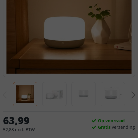
63
,
99
Op voorraad
Gratis
verzending
52
,
88
excl.
BTW