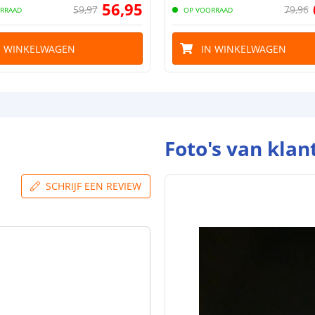
56
,
95
59
,
97
79
,
96
RRAAD
OP VOORRAAD
N WINKELWAGEN
IN WINKELWAGEN
Foto's van klan
SCHRIJF EEN REVIEW