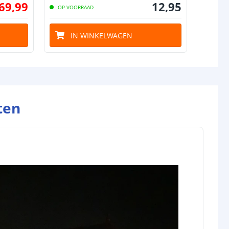
69
,
99
12
,
95
OP VOORRAAD
IN WINKELWAGEN
ten