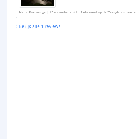
Marco Koeveringe
|
12 november 2021
|
Gebaseerd op de
'
Yeelight slimme led s
RGBWW Multicolor en Wit
'
Bekijk alle
1
reviews