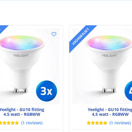
T
VOORDEELSET
Yeelight - GU10 fitting
Yeelight - GU10 fittin
4.5 watt - RGBWW
4,5 watt - RGBWW
(
1
reviews
)
(
1
reviews
)