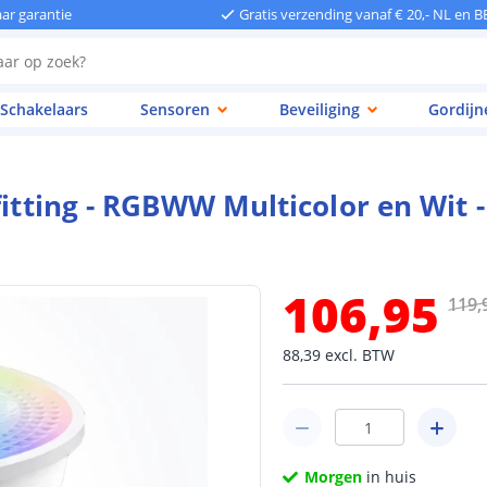
aar garantie
Gratis verzending vanaf € 20,- NL en B
Schakelaars
Sensoren
Beveiliging
Gordijn
fitting - RGBWW Multicolor en Wit 
106
,
95
119
,
88
,
39
excl.
BTW
Morgen
in huis