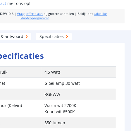
tact
met ons op!
RD5W10-6
|
Vraag offerte aan
bij grotere aantallen
|
Bekijk ons
zakelijke
klantenprogramma
 & antwoord
Specificaties
pecificaties
ruik
4,5 Watt
met
Gloeilamp 30 watt
RGBWW
ur (Kelvin)
Warm wit 2700K
Koud wit 6500K
t
350 lumen