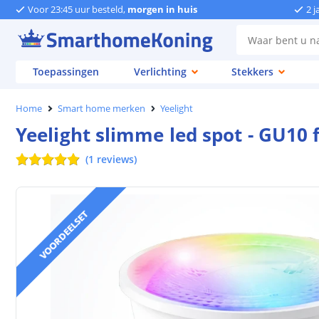
Voor 23:45 uur besteld,
morgen in huis
2 j
Toepassingen
Verlichting
Stekkers
Home
Smart home merken
Yeelight
Yeelight slimme led spot - GU10 
(
1
reviews
)
VOORDEELSET