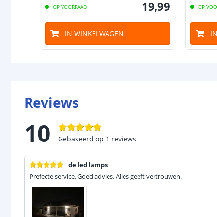
19
,
99
OP VOORRAAD
OP VOO
IN WINKELWAGEN
I
Reviews
10
Gebaseerd op
1
reviews
de led lamps
Prefecte service. Goed advies. Alles geeft vertrouwen.