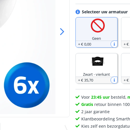
Selecteer uw armatuur
Geen
+
€ 0
,
00
+
€
Zwart - vierkant
+
€ 35
,
70
+
€
Voor
23:45 uur
besteld,
Gratis
retour binnen 10
2 jaar garantie
Klantbeoordeling Smart
Kies zelf een bezorgdatu