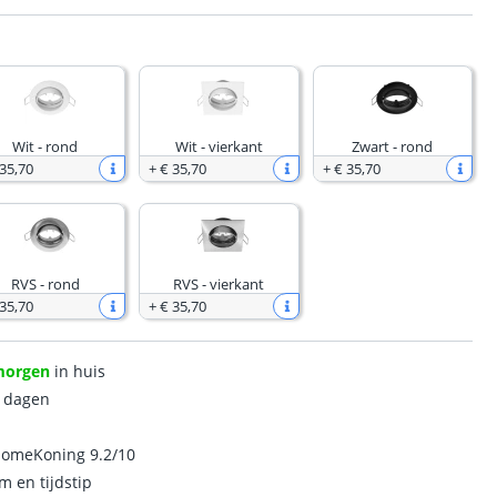
Wit - rond
Wit - vierkant
Zwart - rond
 35
,
70
+
€ 35
,
70
+
€ 35
,
70
RVS - rond
RVS - vierkant
 35
,
70
+
€ 35
,
70
morgen
in huis
0 dagen
homeKoning 9.2/10
m en tijdstip