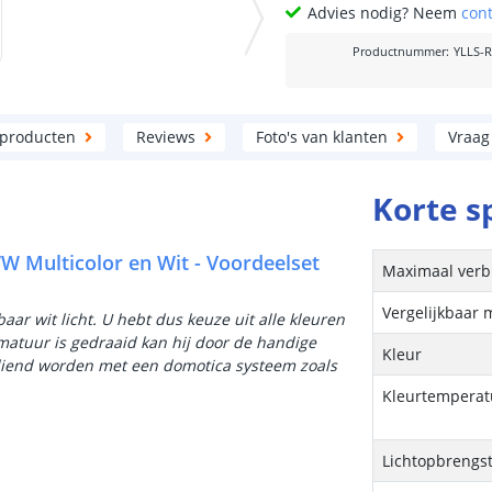
Advies nodig? Neem
con
Productnummer
:
YLLS-
 producten
Reviews
Foto's van klanten
Vraag
Korte s
WW Multicolor en Wit - Voordeelset
Maximaal verb
Vergelijkbaar 
baar wit licht. U hebt dus keuze uit alle kleuren
rmatuur is gedraaid kan hij door de handige
Kleur
ediend worden met een domotica systeem zoals
Kleurtemperatu
Lichtopbrengs