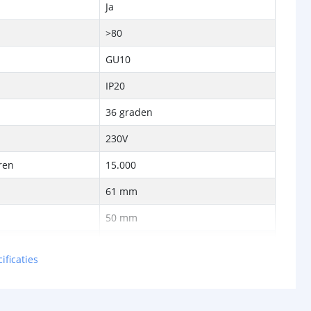
Ja
>80
GU10
IP20
36 graden
230V
ren
15.000
61 mm
p
50 mm
2 jaar
ificaties