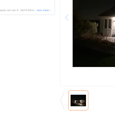
pots set van 4 - GU10 fitting -
lees meer
...