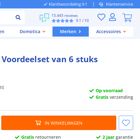
E
Klantbeoordeling 9.1
Klantenservice
15.445 reviews
9.1
/ 10
en
Domotica
Merken
Accessoires
- Voordeelset van 6 stuks
94
Op voorraad
Gratis
verzending
IN WINKELWAGEN
Gratis
retourneren
2 jaar
garantie