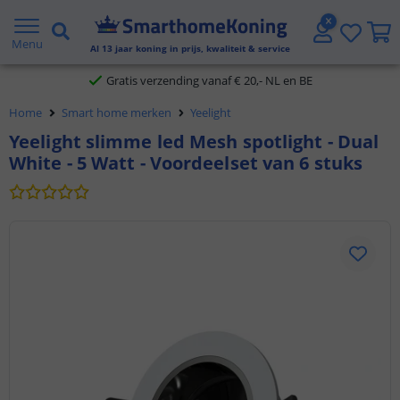
2 jaar garantie
Menu
Al
13
jaar koning in prijs, kwaliteit & service
Gratis verzending vanaf € 20,- NL en BE
Home
Smart home merken
Yeelight
Klantbeoordeling 9.1
Yeelight slimme led Mesh spotlight - Dual
White - 5 Watt - Voordeelset van 6 stuks
Voor 23:45 uur besteld,
morgen in huis