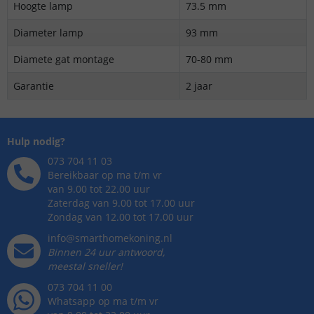
Hoogte lamp
73.5 mm
Diameter lamp
93 mm
Diamete gat montage
70-80 mm
Garantie
2 jaar
Hulp nodig?
073 704 11 03
Bereikbaar op ma t/m vr
van 9.00 tot 22.00 uur
Zaterdag van 9.00 tot 17.00 uur
Zondag van 12.00 tot 17.00 uur
info@smarthomekoning.nl
Binnen 24 uur antwoord,
meestal sneller!
073 704 11 00
Whatsapp op ma t/m vr