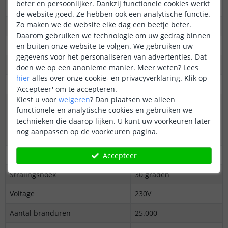
beter en persoonlijker. Dankzij functionele cookies werkt
Kleur
Warm tot koud wit
de website goed. Ze hebben ook een analytische functie.
Zo maken we de website elke dag een beetje beter.
Kleurtemperatuur (Kelvin)
2700K-6500K
Daarom gebruiken we technologie om uw gedrag binnen
Lichtopbrengst
320 lumen
en buiten onze website te volgen. We gebruiken uw
gegevens voor het personaliseren van advertenties. Dat
Dimbaar
Ja
doen we op een anonieme manier.
Meer weten?
Lees
hier
alles over onze cookie- en privacyverklaring. Klik op
CRI
80
'Accepteer' om te accepteren.
Kiest u voor
weigeren
?
Dan plaatsen we alleen
Compatible met:
Apple Homekit
functionele en analytische cookies en gebruiken we
Google Assistant
technieken die daarop lijken. U kunt uw voorkeuren later
Amazon Alexa
nog aanpassen op de voorkeuren pagina.
Smart Things
Bescherming
IP20
Accepteer
Stralingshoek
30 graden
Voltage
230V
Aantal branduren
25.000