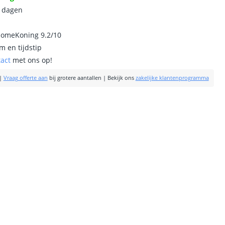
0 dagen
homeKoning 9.2/10
m en tijdstip
tact
met ons op!
|
Vraag offerte aan
bij grotere aantallen
|
Bekijk ons
zakelijke klantenprogramma