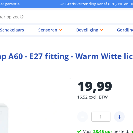
aar garantie
Gratis verzending vanaf € 20,- NL en B
Schakelaars
Sensoren
Beveiliging
Gordijn
p A60 - E27 fitting - Warm Witte li
19
,
99
16
,
52
excl.
BTW
Voor
23:45 uur
besteld,