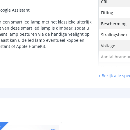
CRI
oogle Assistant
Fitting
een smart led lamp met het klassieke uiterlijk
Bescherming
t van deze smart led lamp is dimbaar, zodat u
ament lamp besturen via de handige Yeelight op
Stralingshoek
naast kan u de led lamp eventueel koppelen
Voltage
stant of Apple HomeKit.
Aantal brandu
Hoogte lamp
Bekijk alle spec
Diameter lam
Garantie