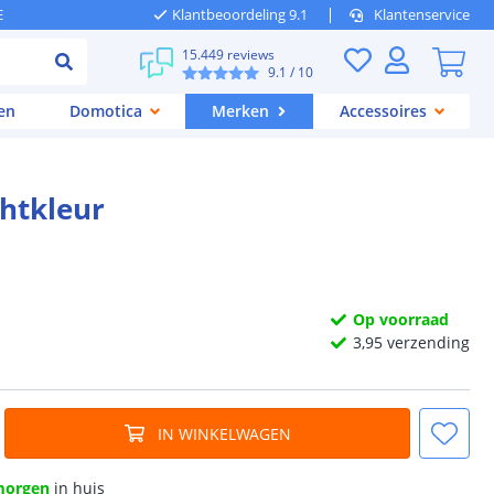
E
Klantbeoordeling 9.1
Klantenservice
15.449 reviews
9.1
/ 10
en
Domotica
Merken
Accessoires
chtkleur
Op voorraad
3,
95
verzending
IN WINKELWAGEN
morgen
in huis