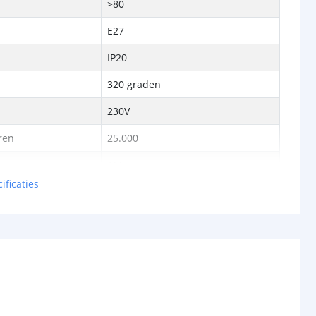
>80
E27
IP20
320 graden
230V
ren
25.000
116 mm
ificaties
p
60 mm
2 jaar