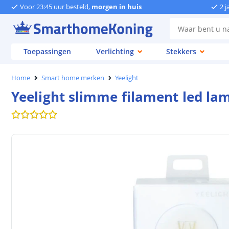
Voor 23:45 uur besteld,
morgen in huis
2 j
Toepassingen
Verlichting
Stekkers
Home
Smart home merken
Yeelight
Yeelight slimme filament led lam