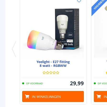
VOORDEELSE
Yeelight - E27 fitting
8 watt - RGBWW
29
,
99
OP VOORRAAD
OP VOO
IN WINKELWAGEN
I