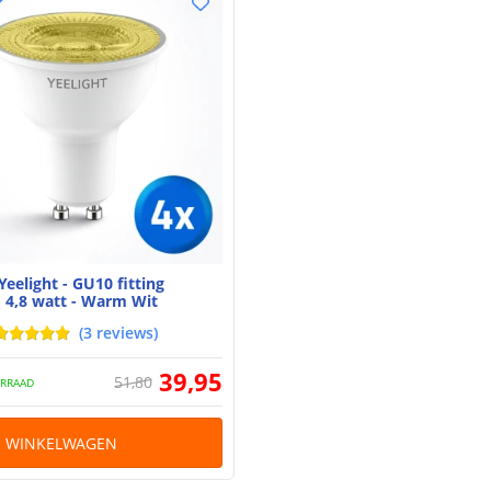
T
Yeelight - GU10 fitting
4,8 watt - Warm Wit
(
3
reviews
)
39
,
95
51
,
80
RRAAD
N WINKELWAGEN