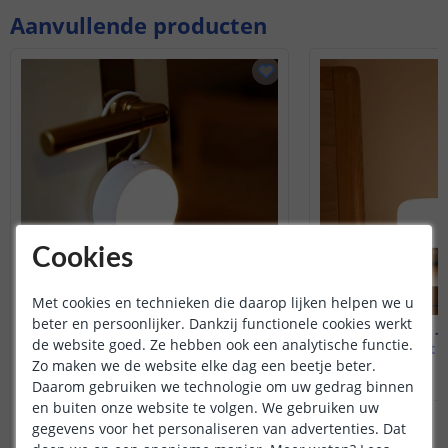
Aanvullende producten
Cookies
Met cookies en technieken die daarop lijken helpen we u
beter en persoonlijker. Dankzij functionele cookies werkt
Yeelight - Nachtlamp
Yeelight -
de website goed. Ze hebben ook een analytische functie.
0,25 watt - Warm Wit
5 watt 
Zo maken we de website elke dag een beetje beter.
(
2
reviews
)
Daarom gebruiken we technologie om uw gedrag binnen
en buiten onze website te volgen. We gebruiken uw
18
,
99
OP VOORRAAD
OP VOORRAAD
gegevens voor het personaliseren van advertenties. Dat