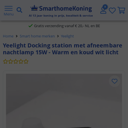
2 jaar garantie
Menu
Al
13
jaar koning in prijs, kwaliteit & service
Gratis verzending vanaf € 20,- NL en BE
Home
Smart home merken
Yeelight
Klantbeoordeling 9.1
Yeelight Docking station met afneembare
nachtlamp 15W - Warm en koud wit licht
Voor 23:45 uur besteld,
morgen in huis