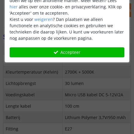
doen we op een anonieme manier.
Meer weten?
Lees
hier
alles over onze cookie- en privacyverklaring. Klik op
IN WINKELWAGEN
IN WINKELW
'Accepteer' om te accepteren.
Kiest u voor
weigeren
?
Dan plaatsen we alleen
functionele en analytische cookies en gebruiken we
technieken die daarop lijken. U kunt uw voorkeuren later
Specificaties
nog aanpassen op de voorkeuren pagina.
Maximaal verbruik
15 Watt
Accepteer
Kleur
Warm en koud wit
Kleurtemperatuur (Kelvin)
2700K + 5000K
Lichtopbrengst
30 lumen
Voedingskabel
Micro USB kabel DC 5-12V/2A
Lengte kabel
100 cm
Batterij
Lithium Polymer 3,7V/950 mAh
Fitting
E27