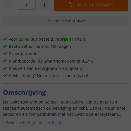
IN WINKELWAGEN
Productnummer
:
SHSB-MS
Voor
23:45 uur
besteld,
morgen
in huis
Gratis
retour binnen 100 dagen
2 jaar garantie
Klantbeoordeling SmarthomeKoning 9.2/10
Kies zelf een bezorgdatum en tijdstip
Advies nodig? Neem
contact
met ons op!
Omschrijving
De SwitchBot Motion Sensor houdt uw huis in de gaten en
reageert automatisch op beweging en licht. Dankzij de slimme
sensoren en compatibiliteit met het SwitchBot-ecosysteem
maakt u moeiteloos slimme automatiseringen in huis – zonder
Bekijk volledige omschrijving
ing...