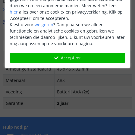
Er is nog geen vraag gesteld over dit product.
doen we op een anonieme manier.
Meer weten?
Lees
Bekijk alle
Vraag & antwoord
hier
alles over onze cookie- en privacyverklaring. Klik op
'Accepteer' om te accepteren.
Specificaties
Kiest u voor
weigeren
?
Dan plaatsen we alleen
functionele en analytische cookies en gebruiken we
Protocol
Bluetooth 4.2
technieken die daarop lijken. U kunt uw voorkeuren later
nog aanpassen op de voorkeuren pagina.
Kleur
Wit
Afmetingen sensor
54 × 54 × 30 mm (lxbxh)
Accepteer
Afmetingen standaard
45 x 45 x 32 mm
Materiaal
ABS
Voeding
Batterij AAA (2x)
Garantie
2 jaar
Hulp nodig?