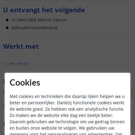
U ontvangt het volgende
1x SwitchBot Motion Sensor
Gebruikershandleiding
Werkt met
Lees verder
Reviews
Cookies
Dit product is nog niet beoordeeld door onze klanten.
Met cookies en technieken die daarop lijken helpen we u
beter en persoonlijker. Dankzij functionele cookies werkt
Bekijk alle
0
reviews
de website goed. Ze hebben ook een analytische functie.
Zo maken we de website elke dag een beetje beter.
Daarom gebruiken we technologie om uw gedrag binnen
Vraag & antwoord
en buiten onze website te volgen. We gebruiken uw
gegevens voor het personaliseren van advertenties. Dat