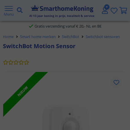
2 jaar garantie
Menu
Al
13
jaar koning in prijs, kwaliteit & service
Gratis verzending vanaf € 20,- NL en BE
Home
Smart home merken
SwitchBot
Switchbot sensoren
Klantbeoordeling 9.1
SwitchBot Motion Sensor
Voor 23:45 uur besteld,
morgen in huis
NIEUW