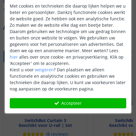
Er is nog geen vraag gesteld over dit product.
Met cookies en technieken die daarop lijken helpen we u
Bekijk alle
Vraag & antwoord
beter en persoonlijker. Dankzij functionele cookies werkt
de website goed. Ze hebben ook een analytische functie.
Zo maken we de website elke dag een beetje beter.
Aanvullende producten
Daarom gebruiken we technologie om uw gedrag binnen
en buiten onze website te volgen. We gebruiken uw
VOORDEELSET
gegevens voor het personaliseren van advertenties. Dat
doen we op een anonieme manier.
Meer weten?
Lees
hier
alles over onze cookie- en privacyverklaring. Klik op
'Accepteer' om te accepteren.
Kiest u voor
weigeren
?
Dan plaatsen we alleen
functionele en analytische cookies en gebruiken we
technieken die daarop lijken. U kunt uw voorkeuren later
nog aanpassen op de voorkeuren pagina.
Accepteer
SwitchBot Curtain 3
SwitchBot
Geschikt voor U-rail | Set
Geschikt voor
(
8
reviews
)