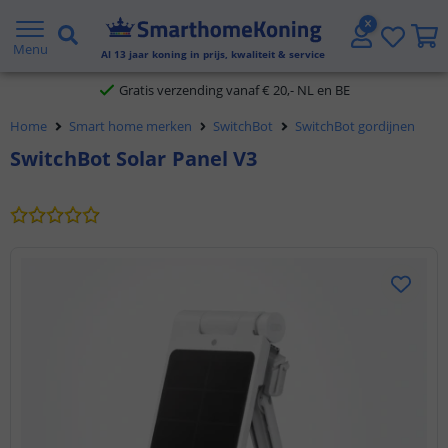
2 jaar garantie
Menu
Al
13
jaar koning in prijs, kwaliteit & service
Gratis verzending vanaf € 20,- NL en BE
Home
Smart home merken
SwitchBot
SwitchBot gordijnen
Klantbeoordeling 9.1
SwitchBot Solar Panel V3
Voor 23:45 uur besteld,
morgen in huis