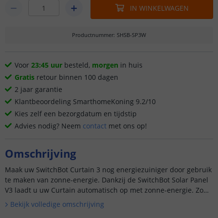
IN WINKELWAGEN
Productnummer
:
SHSB-SP3W
Voor
23:45 uur
besteld,
morgen
in huis
Gratis
retour binnen 100 dagen
2 jaar garantie
Klantbeoordeling SmarthomeKoning 9.2/10
Kies zelf een bezorgdatum en tijdstip
Advies nodig? Neem
contact
met ons op!
Omschrijving
Maak uw SwitchBot Curtain 3 nog energiezuiniger door gebruik
te maken van zonne-energie. Dankzij de SwitchBot Solar Panel
V3 laadt u uw Curtain automatisch op met zonne-energie. Zo
heeft u geen omkijken meer naar de accuduur en geniet u ...
Bekijk volledige omschrijving